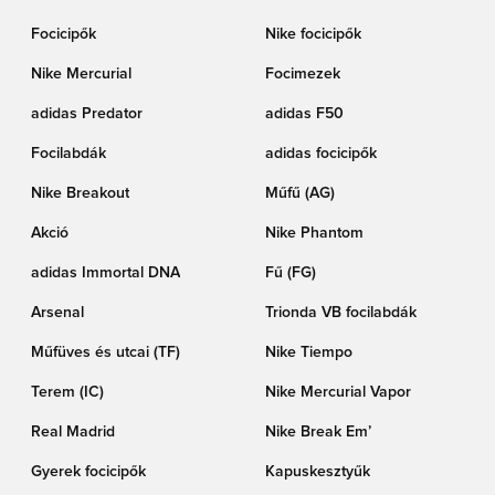
Focicipők
Nike focicipők
Nike Mercurial
Focimezek
adidas Predator
adidas F50
Focilabdák
adidas focicipők
Nike Breakout
Műfű (AG)
Akció
Nike Phantom
adidas Immortal DNA
Fű (FG)
Arsenal
Trionda VB focilabdák
Műfüves és utcai (TF)
Nike Tiempo
Terem (IC)
Nike Mercurial Vapor
Real Madrid
Nike Break Em’
Gyerek focicipők
Kapuskesztyűk