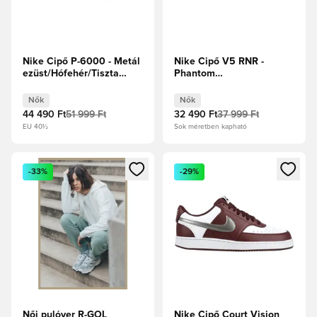
Nike Cipő P-6000 - Metál
Nike Cipő V5 RNR -
ezüst/Hófehér/Tiszta
Phantom
platina Női
Marl/Sail/Hófehér Női
Nők
Nők
44 490 Ft
51 999 Ft
32 490 Ft
37 999 Ft
EU 40½
Sok méretben kapható
Megnyit egy modált a bejelentkezéshez vagy a tagként való 
Megnyit egy modált a bejelent
-33%
-29%
Női pulóver R-GOL
Nike Cipő Court Vision