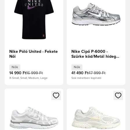
Nike Póló United - Fekete
Nike Cipő P-6000 -
Női
Szürke köd/Metál hideg
szürke/Fehér Női
Nők
Nők
14 990 Ft
16 999 Ft
41 490 Ft
47 999 Ft
X-Small, Small, Medium, Large
Sok méretben kapható
Megnyit egy modált a bejelentkezéshez vagy a tagként való 
Megnyit egy modált a bejelent