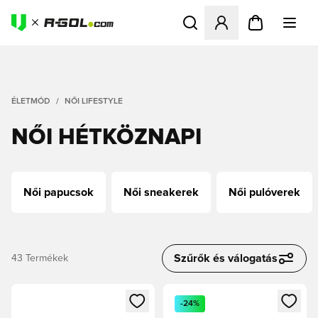
Megnyit egy modált a bejele
ÉLETMÓD
NŐI LIFESTYLE
NŐI HÉTKÖZNAPI
Női papucsok
Női sneakerek
Női pulóverek
Szűrők és válogatás
43
Termékek
Megnyit egy modált a bejelentkezéshez vagy a tagként való 
Megnyit egy modált a bejelent
-24%