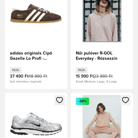
adidas originals Cipő
Női pulóver R-GOL
Gazelle Lo Profi -
Everyday - Rózsaszín
Barna/Törtfehér Női
Nők
Nők
37 490 Ft
48 990 Ft
15 990 Ft
23 990 Ft
Sok méretben kapható
Small, Medium, Large, X-Large
Megnyit egy modált a bejelentkezéshez vagy a tagként való 
Megnyit egy modált a bejelent
-38%