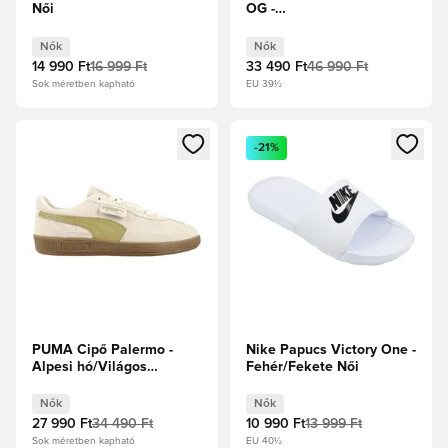
Női
OG -
Felhőfehér/Alumina/Aurora
Plum Női
Nők
Nők
14 990 Ft
16 999 Ft
33 490 Ft
46 990 Ft
Sok méretben kapható
EU 39½
Megnyit egy modált a bejelentkezéshez vagy a tagként való 
Megnyit egy modált a bejelent
-21%
PUMA Cipő Palermo -
Nike Papucs Victory One -
Alpesi hó/Világos
Fehér/Fekete Női
gumibarna Női
Nők
Nők
27 990 Ft
34 490 Ft
10 990 Ft
13 999 Ft
Sok méretben kapható
EU 40½