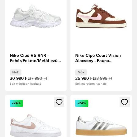
Nike Cipő V5 RNR -
Nike Cipő Court Vision
Fehér/Fekete/Metál ezüst
Alacsony - Fauna
Női
Brown/Fehér/Pink Foam
Női
Nők
Nők
30 990 Ft
37 990 Ft
25 990 Ft
33 999 Ft
Sok méretben kapható
Sok méretben kapható
Megnyit egy modált a bejelentkezéshez vagy a tagként való 
Megnyit egy modált a bejelent
-24%
-24%