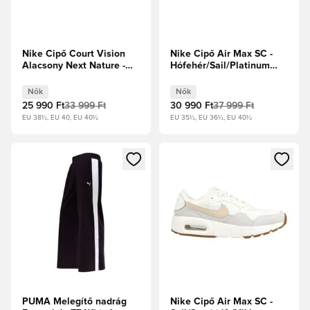
Nike Cipő Court Vision
Nike Cipő Air Max SC -
Alacsony Next Nature -
Hófehér/Sail/Platinum
Fekete/Fehér Női
Tint Női
Nők
Nők
25 990 Ft
33 999 Ft
30 990 Ft
37 999 Ft
EU 38½, EU 40, EU 40½
EU 35½, EU 36½, EU 40½
Megnyit egy modált a bejelentkezéshez vagy a tagként való 
Megnyit egy modált a bejelent
PUMA Melegítő nadrág
Nike Cipő Air Max SC -