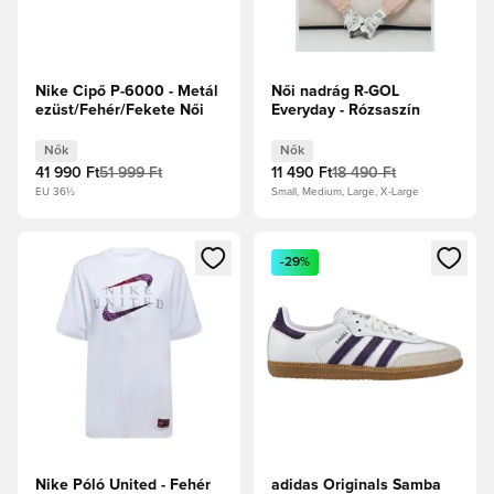
Nike Cipő P-6000 - Metál
Női nadrág R-GOL
ezüst/Fehér/Fekete Női
Everyday - Rózsaszín
Nők
Nők
41 990 Ft
51 999 Ft
11 490 Ft
18 490 Ft
EU 36½
Small, Medium, Large, X-Large
Megnyit egy modált a bejelentkezéshez vagy a tagként való 
Megnyit egy modált a bejelent
-29%
Nike Póló United - Fehér
adidas Originals Samba