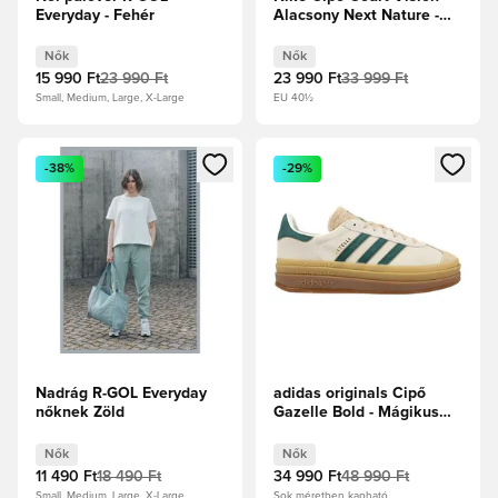
Everyday - Fehér
Alacsony Next Nature -
Fehér/Burgundy Crush
Női
Nők
Nők
15 990 Ft
23 990 Ft
23 990 Ft
33 999 Ft
Small, Medium, Large, X-Large
EU 40½
Megnyit egy modált a bejelentkezéshez vagy a tagként való 
Megnyit egy modált a bejelent
-38%
-29%
Nadrág R-GOL Everyday
adidas originals Cipő
nőknek Zöld
Gazelle Bold - Mágikus
bézs/Egyetemi
zöld/Krémfehér Női
Nők
Nők
11 490 Ft
18 490 Ft
34 990 Ft
48 990 Ft
Small, Medium, Large, X-Large
Sok méretben kapható