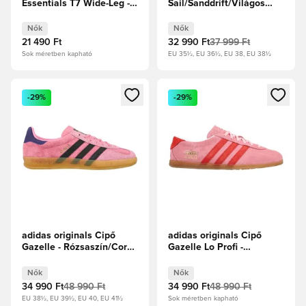
Essentials T7 Wide-Leg -
Sail/Sanddrift/Világos
PUMA Fekete/Fehér Női
gumibarna Női
Nők
Nők
21 490 Ft
32 990 Ft
37 999 Ft
Sok méretben kapható
EU 35½, EU 36½, EU 38, EU 38½
Megnyit egy modált a bejelentkezéshez vagy a tagként való 
Megnyit egy modált a bejelent
-29%
-29%
adidas originals Cipő
adidas originals Cipő
Gazelle - Rózsaszín/Core
Gazelle Lo Profi -
Black/Lila Női
Rózsaszín
Szikra/Focicipők Női
Nők
Nők
34 990 Ft
48 990 Ft
34 990 Ft
48 990 Ft
EU 38½, EU 39½, EU 40, EU 41½
Sok méretben kapható