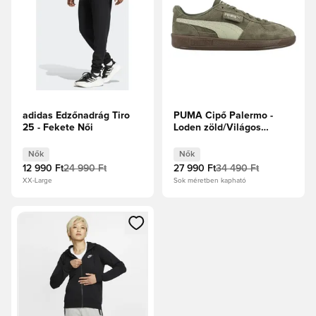
adidas Edzőnadrág Tiro
PUMA Cipő Palermo -
25 - Fekete Női
Loden zöld/Világos
gumibarna Női
Nők
Nők
12 990 Ft
24 990 Ft
27 990 Ft
34 490 Ft
XX-Large
Sok méretben kapható
Megnyit egy modált a bejelentkezéshez vagy a tagként való 