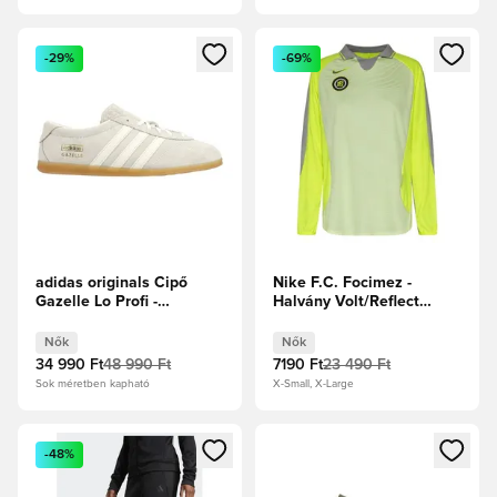
Megnyit egy modált a bejelentkezéshez vagy a tagként való 
Megnyit egy modált a bejelent
-29%
-69%
adidas originals Cipő
Nike F.C. Focimez -
Gazelle Lo Profi -
Halvány Volt/Reflect
Elefántcsont/Törtfehér
Silver Női
Női
Nők
Nők
34 990 Ft
48 990 Ft
7190 Ft
23 490 Ft
Sok méretben kapható
X-Small, X-Large
Megnyit egy modált a bejelentkezéshez vagy a tagként való 
Megnyit egy modált a bejelent
-48%