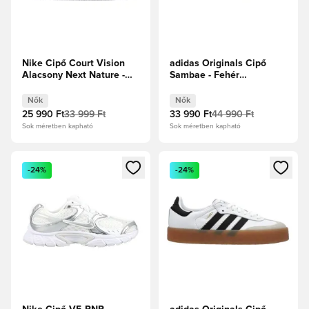
Nike Cipő Court Vision
adidas Originals Cipő
Alacsony Next Nature -
Sambae - Fehér
Fehér/Oxford rózsaszín
cipők/Ezüst metál Női
Női
Nők
Nők
25 990 Ft
33 999 Ft
33 990 Ft
44 990 Ft
Sok méretben kapható
Sok méretben kapható
Megnyit egy modált a bejelentkezéshez vagy a tagként való 
Megnyit egy modált a bejelent
-24%
-24%