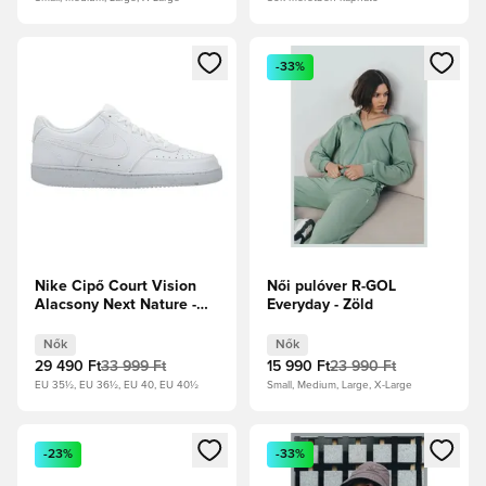
Megnyit egy modált a bejelentkezéshez vagy a tagként való 
Megnyit egy modált a bejelent
-33%
Nike Cipő Court Vision
Női pulóver R-GOL
Alacsony Next Nature -
Everyday - Zöld
Fehér Női
Nők
Nők
29 490 Ft
33 999 Ft
15 990 Ft
23 990 Ft
EU 35½, EU 36½, EU 40, EU 40½
Small, Medium, Large, X-Large
Megnyit egy modált a bejelentkezéshez vagy a tagként való 
Megnyit egy modált a bejelent
-23%
-33%