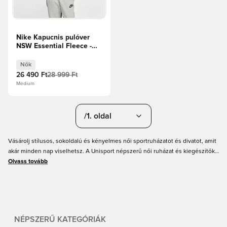
Nike Kapucnis pulóver
NSW Essential Fleece -
Fekete/Fehér Női
Nők
26 490 Ft
28 999 Ft
Medium
/1. oldal
Vásárolj stílusos, sokoldalú és kényelmes női sportruházatot és divatot, amit
akár minden nap viselhetsz. A Unisport népszerű női ruházat és kiegészítők
széles választékát kínálja, többek között női pulóvereket, sneakereket,
Olvass tovább
melegítőnadrágokat és még sok mást a legnagyobb márkáktól. Egészítsd ki a
ruhatáradat azokkal a darabokkal és színekkel, amik a legjobban illenek a
mindennapi stílusodhoz.
NÉPSZERŰ KATEGÓRIÁK