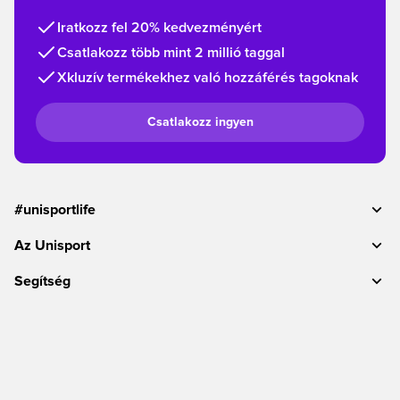
Iratkozz fel 20% kedvezményért
Csatlakozz több mint 2 millió taggal
Xkluzív termékekhez való hozzáférés tagoknak
Csatlakozz ingyen
#unisportlife
Az Unisport
Segítség