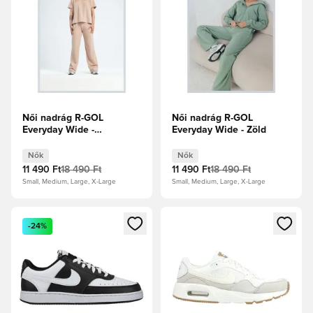
Női nadrág R-GOL
Női nadrág R-GOL
Everyday Wide -
Everyday Wide - Zöld
Rózsaszín
Nők
Nők
11 490 Ft
18 490 Ft
11 490 Ft
18 490 Ft
Small, Medium, Large, X-Large
Small, Medium, Large, X-Large
Megnyit egy modált a bejelentkezéshez vagy a tagként való 
Megnyit egy modált a bejelent
-24%