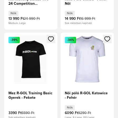
24 Competition
Női
Winterized - Sötétkék
Nők
Nők
13 990 Ft
24 990 Ft
14 990 Ft
16 999 Ft
Medium, Large
Sok méretben kapható
Megnyit egy modált a bejelentkezéshez vagy a tagként való 
Megnyit egy modált a bejelent
-39%
-34%
Mez R-GOL Training Basic
Női póló R-GOL Katowice
Gyerek - Fekete
- Fehér
Nők
3390 Ft
5590 Ft
6090 Ft
9290 Ft
Sok méretben kapható
Large, X-Large, XX-Large