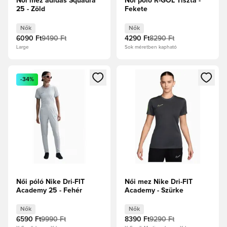
Női mez adidas Squadra
Női póló R-GOL Tiszta -
25 - Zöld
Fekete
Nők
Nők
6090 Ft
9490 Ft
4290 Ft
8290 Ft
Large
Sok méretben kapható
Megnyit egy modált a bejelentkezéshez vagy a tagként való 
Megnyit egy modált a bejelent
-34%
Női póló Nike Dri-FIT
Női mez Nike Dri-FIT
Academy 25 - Fehér
Academy - Szürke
Nők
Nők
6590 Ft
9990 Ft
8390 Ft
9290 Ft