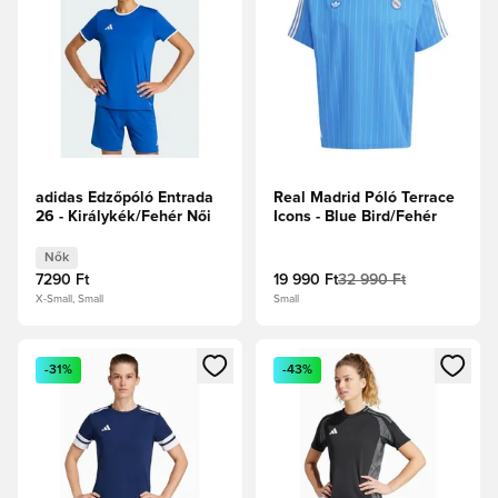
adidas Edzőpóló Entrada
Real Madrid Póló Terrace
26 - Királykék/Fehér Női
Icons - Blue Bird/Fehér
Nők
7290 Ft
19 990 Ft
32 990 Ft
X-Small, Small
Small
Megnyit egy modált a bejelentkezéshez vagy a tagként való 
Megnyit egy modált a bejelent
-31%
-43%