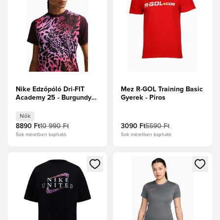
Nike Edzőpóló Dri-FIT
Mez R-GOL Training Basic
Academy 25 - Burgundy
Gyerek - Piros
Crush/Tiszta platina Női
Nők
8890 Ft
10 990 Ft
3090 Ft
5590 Ft
Sok méretben kapható
Sok méretben kapható
Megnyit egy modált a bejelentkezéshez vagy a tagként való 
Megnyit egy modált a bejelent