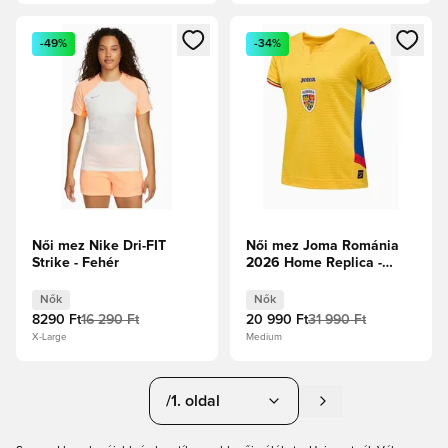
Megnyit egy modált a bejelentkezéshez vagy a tagként való 
Megnyit egy modált a bejelent
-49%
-34%
Női mez Nike Dri-FIT
Női mez Joma Románia
Strike - Fehér
2026 Home Replica -
Sárga
Nők
Nők
8290 Ft
16 290 Ft
20 990 Ft
31 990 Ft
X-Large
Medium
/1. oldal