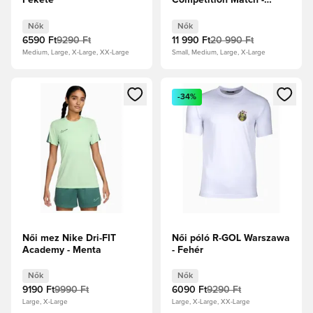
Fekete
Competition Match -
Fehér
Nők
Nők
6590 Ft
9290 Ft
11 990 Ft
20 990 Ft
Medium, Large, X-Large, XX-Large
Small, Medium, Large, X-Large
Megnyit egy modált a bejelentkezéshez vagy a tagként való 
Megnyit egy modált a bejelent
-34%
Női mez Nike Dri-FIT
Női póló R-GOL Warszawa
Academy - Menta
- Fehér
Nők
Nők
9190 Ft
9990 Ft
6090 Ft
9290 Ft
Large, X-Large
Large, X-Large, XX-Large