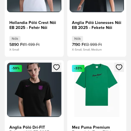
Hollandia Póló Crest Női
Anglia Póló Lionesses Női
EB 2025 - Fehér Női
EB 2025 - Fekete Női
Nők
Nők
5890 Ft
11 499 Ft
7190 Ft
13 999 Ft
X-Small
X-Small, Small, Medium
Megnyit egy modált a bejelentkezéshez vagy a tagként való 
Megnyit egy modált a bejelent
-59%
-33%
Anglia Póló Dri-FIT
Mez Puma Premium