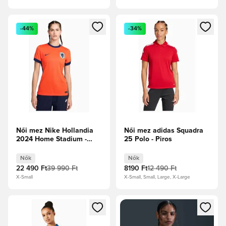
Megnyit egy modált a bejelentkezéshez vagy a tagként való 
Megnyit egy modált a bejelent
-44%
-34%
Női mez Nike Hollandia
Női mez adidas Squadra
2024 Home Stadium -
25 Polo - Piros
Narancs
Nők
Nők
22 490 Ft
39 990 Ft
8190 Ft
12 490 Ft
X-Small
X-Small, Small, Large, X-Large
Megnyit egy modált a bejelentkezéshez vagy a tagként való 
Megnyit egy modált a bejelent