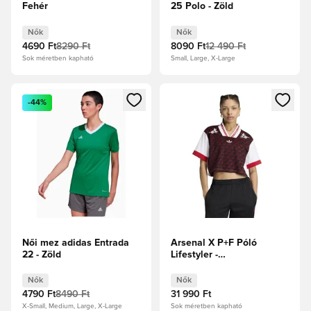
Fehér
25 Polo - Zöld
Nők
Nők
4690 Ft
8290 Ft
8090 Ft
12 490 Ft
Sok méretben kapható
Small, Large, X-Large
Megnyit egy modált a bejelentkezéshez vagy a tagként való 
Megnyit egy modált a bejelent
-44%
Női mez adidas Entrada
Arsenal X P+F Póló
22 - Zöld
Lifestyler -
Fekete/Fehér/Focicipők
Női
Nők
Nők
4790 Ft
8490 Ft
31 990 Ft
X-Small, Medium, Large, X-Large
Sok méretben kapható