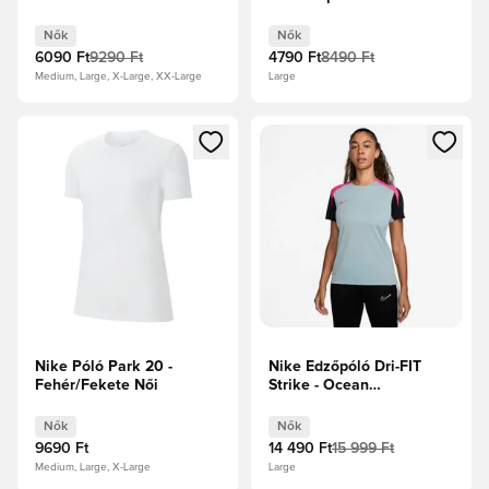
Nők
Nők
6090 Ft
9290 Ft
4790 Ft
8490 Ft
Medium, Large, X-Large, XX-Large
Large
Megnyit egy modált a bejelentkezéshez vagy a tagként való 
Megnyit egy modált a bejelent
Nike Póló Park 20 -
Nike Edzőpóló Dri-FIT
Fehér/Fekete Női
Strike - Ocean
Cube/Fekete/Hiper
rózsaszín Női
Nők
Nők
9690 Ft
14 490 Ft
15 999 Ft
Medium, Large, X-Large
Large