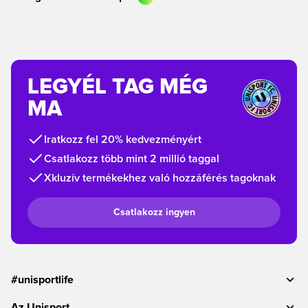
LEGYÉL TAG MÉG
MA
Iratkozz fel 20% kedvezményért
Csatlakozz több mint 2 millió taggal
Xkluzív termékekhez való hozzáférés tagoknak
Csatlakozz ingyen
#unisportlife
Az Unisport