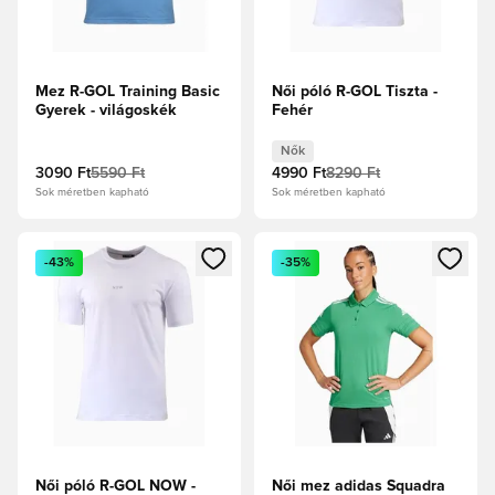
Mez R-GOL Training Basic
Női póló R-GOL Tiszta -
Gyerek - világoskék
Fehér
Nők
3090 Ft
5590 Ft
4990 Ft
8290 Ft
Sok méretben kapható
Sok méretben kapható
Megnyit egy modált a bejelentkezéshez vagy a tagként való 
Megnyit egy modált a bejelent
-43%
-35%
Női póló R-GOL NOW -
Női mez adidas Squadra