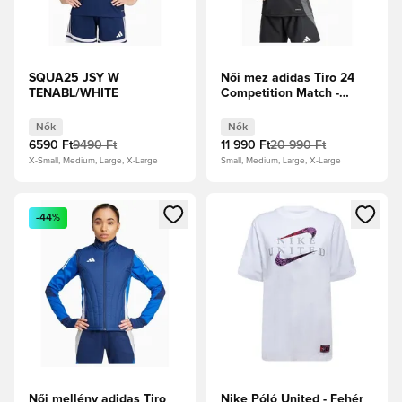
SQUA25 JSY W
Női mez adidas Tiro 24
TENABL/WHITE
Competition Match -
Fekete
Nők
Nők
6590 Ft
9490 Ft
11 990 Ft
20 990 Ft
X-Small, Medium, Large, X-Large
Small, Medium, Large, X-Large
Megnyit egy modált a bejelentkezéshez vagy a tagként való 
Megnyit egy modált a bejelent
-44%
Női mellény adidas Tiro
Nike Póló United - Fehér