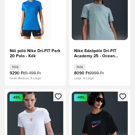
Női póló Nike Dri-FIT Park
Nike Edzőpóló Dri-FIT
20 Polo - Kék
Academy 25 - Ocean
Cube/Hiper rózsaszín Női
Nők
Nők
9290 Ft
11 499 Ft
8090 Ft
9999 Ft
Small, Medium, X-Large
Large, X-Large
Megnyit egy modált a bejelentkezéshez vagy a tagként való 
Megnyit egy modált a bejelent
-49%
-49%