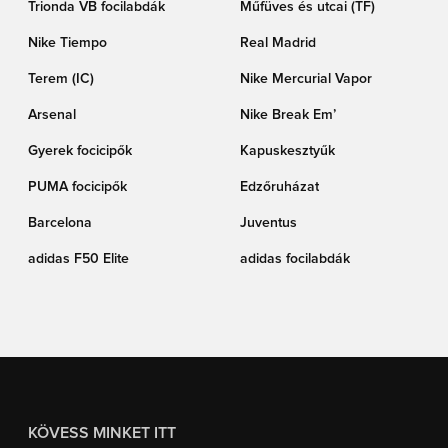
Trionda VB focilabdák
Műfüves és utcai (TF)
Nike Tiempo
Real Madrid
Terem (IC)
Nike Mercurial Vapor
Arsenal
Nike Break Em’
Gyerek focicipők
Kapuskesztyűk
PUMA focicipők
Edzőruházat
Barcelona
Juventus
adidas F50 Elite
adidas focilabdák
KÖVESS MINKET ITT