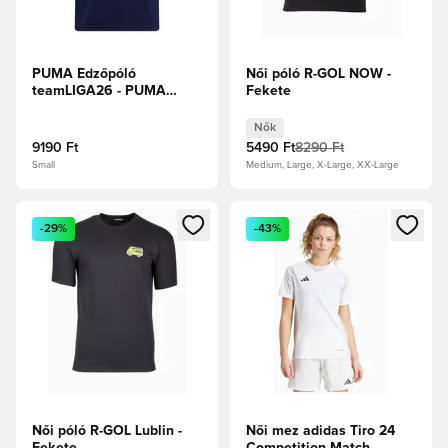
PUMA Edzőpóló
Női póló R-GOL NOW -
teamLIGA26 - PUMA
Fekete
Tengerészkék/PUMA
Fehér
Nők
9190 Ft
5490 Ft
8290 Ft
Small
Medium, Large, X-Large, XX-Large
Megnyit egy modált a bejelentkezéshez vagy a tagként való 
Megnyit egy modált a bejelent
-29%
-43%
Női póló R-GOL Lublin -
Női mez adidas Tiro 24