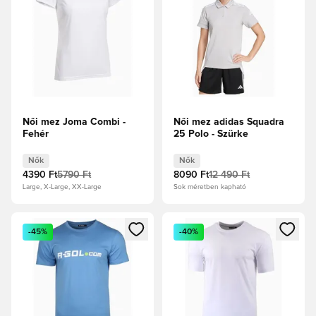
Női mez Joma Combi -
Női mez adidas Squadra
Fehér
25 Polo - Szürke
Nők
Nők
4390 Ft
5790 Ft
8090 Ft
12 490 Ft
Large, X-Large, XX-Large
Sok méretben kapható
Megnyit egy modált a bejelentkezéshez vagy a tagként való 
Megnyit egy modált a bejelent
-45%
-40%