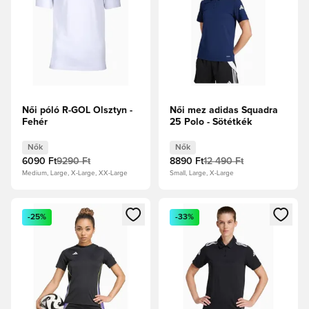
Női póló R-GOL Olsztyn -
Női mez adidas Squadra
Fehér
25 Polo - Sötétkék
Nők
Nők
6090 Ft
9290 Ft
8890 Ft
12 490 Ft
Medium, Large, X-Large, XX-Large
Small, Large, X-Large
Megnyit egy modált a bejelentkezéshez vagy a tagként való 
Megnyit egy modált a bejelent
-25%
-33%