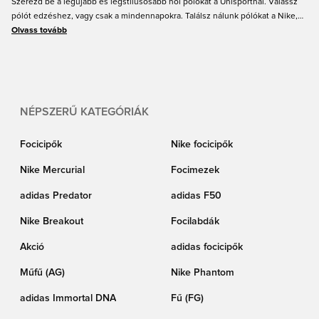
Szerezd be a legújabb és legstílusosabb női pólókat a Unisportnál. Válassz
pólót edzéshez, vagy csak a mindennapokra. Találsz nálunk pólókat a Nike,
adidas, PUMA és számos más neves márkától. Mindegyik kapható különböző
Olvass tovább
színekben és méretekben. Válaszd ki a kedvencedet a Unisportnál.
NÉPSZERŰ KATEGÓRIÁK
Focicipők
Nike focicipők
Nike Mercurial
Focimezek
adidas Predator
adidas F50
Nike Breakout
Focilabdák
Akció
adidas focicipők
Műfű (AG)
Nike Phantom
adidas Immortal DNA
Fű (FG)