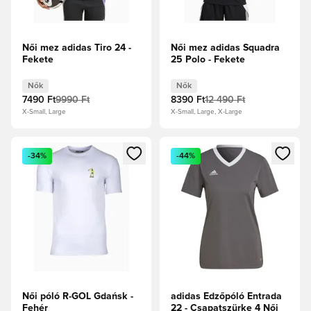
Női mez adidas Tiro 24 -
Női mez adidas Squadra
Fekete
25 Polo - Fekete
Nők
Nők
7490 Ft
9990 Ft
8390 Ft
12 490 Ft
X-Small, Large
X-Small, Large, X-Large
Megnyit egy modált a bejelentkezéshez vagy a tagként való 
Megnyit egy modált a bejelent
-34%
-44%
Női póló R-GOL Gdańsk -
adidas Edzőpóló Entrada
Fehér
22 - Csapatszürke 4 Női