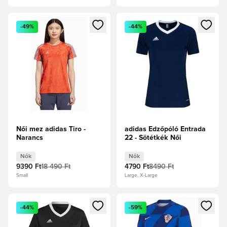
Megnyit egy modált a bejelentkezéshez vagy a tagként való 
Megnyit egy modált a bejelent
-49%
-44%
Női mez adidas Tiro -
adidas Edzőpóló Entrada
Narancs
22 - Sötétkék Női
Nők
Nők
9390 Ft
18 490 Ft
4790 Ft
8490 Ft
Small
Large, X-Large
Megnyit egy modált a bejelentkezéshez vagy a tagként való 
Megnyit egy modált a bejelent
-44%
-59%