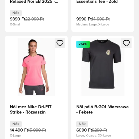
Relaxed Női EB 2025 -
Essentials Tee - Zöld
Fekete/Élénk lila Női
Nők
9390 Ft
22 999 Ft
9990 Ft
14 990 Ft
X-Small
Medium, Large, X-Large
Megnyit egy modált a bejelentkezéshez vagy a tagként való 
Megnyit egy modált a bejelent
-34%
Női mez Nike Dri-FIT
Női póló R-GOL Warszawa
Strike - Rózsaszín
- Fekete
Nők
Nők
14 490 Ft
15 990 Ft
6090 Ft
9290 Ft
X-Large
Large, X-Large, XX-Large