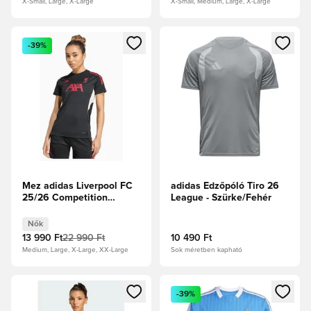
X-Small, Large, X-Large
X-Small, Medium, Large, X-Large
Megnyit egy modált a bejelentkezéshez vagy a tagként való 
Megnyit egy modált a bejelent
-39%
Mez adidas Liverpool FC
adidas Edzőpóló Tiro 26
25/26 Competition
League - Szürke/Fehér
Training pro ženy - Fekete
Nők
13 990 Ft
22 990 Ft
10 490 Ft
Medium, Large, X-Large, XX-Large
Sok méretben kapható
Megnyit egy modált a bejelentkezéshez vagy a tagként való 
Megnyit egy modált a bejelent
-39%