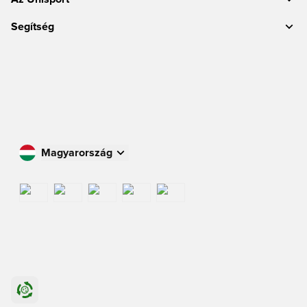
Segítség
Magyarország
Vásároljon az Ön országában
International
US