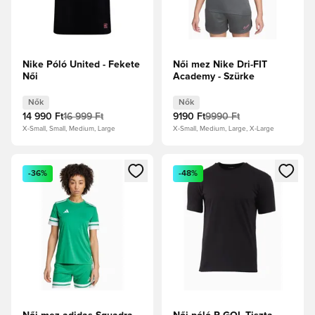
Nike Póló United - Fekete
Női mez Nike Dri-FIT
Női
Academy - Szürke
Nők
Nők
14 990 Ft
16 999 Ft
9190 Ft
9990 Ft
X-Small, Small, Medium, Large
X-Small, Medium, Large, X-Large
Megnyit egy modált a bejelentkezéshez vagy a tagként való 
Megnyit egy modált a bejelent
-36%
-48%