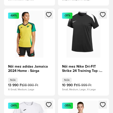
Megnyit egy modált a bejelentkezéshez vagy a tagként való 
Megnyit egy modált a bejelent
-64%
-31%
Női mez adidas Jamaica
Női mez Nike Dri-FIT
2024 Home - Sárga
Strike 24 Training Top -
Fekete
Nők
Nők
13 990 Ft
38 990 Ft
10 990 Ft
15 999 Ft
X-Small, Medium, Large
Small, Medium, Large, X-Large
Megnyit egy modált a bejelentkezéshez vagy a tagként való 
Megnyit egy modált a bejelent
-24%
-35%