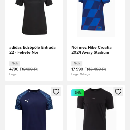
adidas Edzőpóló Entrada
Női mez Nike Croatia
22 - Fekete Női
2024 Away Stadium
Nők
Nők
4790 Ft
8490 Ft
17 990 Ft
43 490 Ft
Large
Large, X-Large
Megnyit egy modált a bejelentkezéshez vagy a tagként való 
Megnyit egy modált a bejelent
-34%