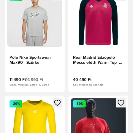
Póló Nike Sportswear
Real Madrid Edzőpóló
Max90 - Szürke
Meccs előtti Warm Top -
Wild Pink/Aurora Ivy
11 490 Ft
16 990 Ft
40 490 Ft
Small, Medium, Large, X-Large
Sok méretben kapható
Megnyit egy modált a bejelentkezéshez vagy a tagként való 
Megnyit egy modált a bejelent
-29%
-39%