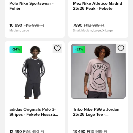
Póló Nike Sportswear -
Mez Nike Atlético Madrid
Fehér
25/26 Peak - Fekete
10 990 Ft
15 999 Ft
7890 Ft
12 999 Ft
Medium, Large
Small, Medium, Large, X-Large
Megnyit egy modált a bejelentkezéshez vagy a tagként való 
Megnyit egy modált a bejelent
-24%
-21%
adidas Originals Póló 3-
Trikó Nike PSG x Jordan
Stripes - Fekete Hosszú
25/26 Logo Tee -
ujjú
Rózsaszín
12 490 Ft
16 490 Ft
13 490 Ft
16 999 Ft