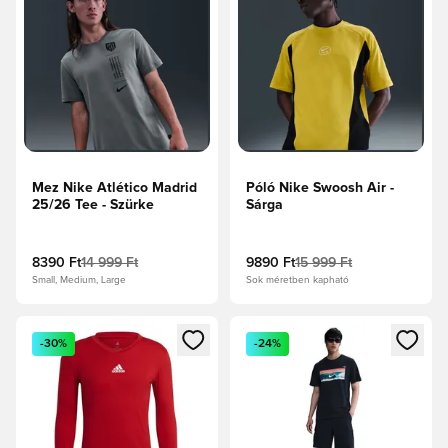
Mez Nike Atlético Madrid
Póló Nike Swoosh Air -
25/26 Tee - Szürke
Sárga
8390 Ft
14 999 Ft
9890 Ft
15 999 Ft
Small, Medium, Large
Sok méretben kapható
Megnyit egy modált a bejelentkezéshez vagy a tagként való 
Megnyit egy modált a bejelent
-30%
-24%