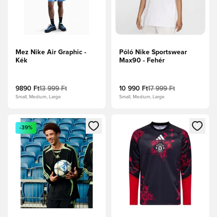
Mez Nike Air Graphic -
Póló Nike Sportswear
Kék
Max90 - Fehér
9890 Ft
13 999 Ft
10 990 Ft
17 999 Ft
Small, Medium, Large
Small, Medium, Large
Megnyit egy modált a bejelentkezéshez vagy a tagként való 
Megnyit egy modált a bejelent
-39%