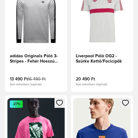
adidas Originals Póló 3-
Liverpool Póló OG2 -
Stripes - Fehér Hosszú
Szürke Kettő/Focicipők
ujjú
13 490 Ft
16 490 Ft
20 490 Ft
Sok méretben kapható
Sok méretben kapható
Megnyit egy modált a bejelentkezéshez vagy a tagként való 
Megnyit egy modált a bejelent
-27%