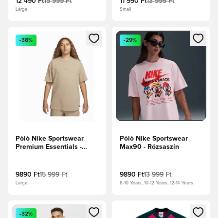
12 490 Ft
15 999 Ft
11 990 Ft
13 999 Ft
Large
Small
Megnyit egy modált a bejelentkezéshez vagy a tagként való 
Megnyit egy modált a bejelent
-38%
-29%
Póló Nike Sportswear
Póló Nike Sportswear
Premium Essentials -
Max90 - Rózsaszín
Bézs
9890 Ft
15 999 Ft
9890 Ft
13 999 Ft
Large
8-10 Years, 10-12 Years, 12-14 Years
Megnyit egy modált a bejelentkezéshez vagy a tagként való 
Megnyit egy modált a bejelent
-32%