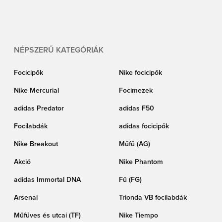
edzőpólóra. Emellett összegyűjtöttük az összes népszerű márkát, mint a
Nike, adidas és PUMA. Mindig könnyedén és biztonságosan vásárolhatsz a
világ legjobb futballboltjában – a Unisportnál.
NÉPSZERŰ KATEGÓRIÁK
Focicipők
Nike focicipők
Nike Mercurial
Focimezek
adidas Predator
adidas F50
Focilabdák
adidas focicipők
Nike Breakout
Műfű (AG)
Akció
Nike Phantom
adidas Immortal DNA
Fű (FG)
Arsenal
Trionda VB focilabdák
Műfüves és utcai (TF)
Nike Tiempo