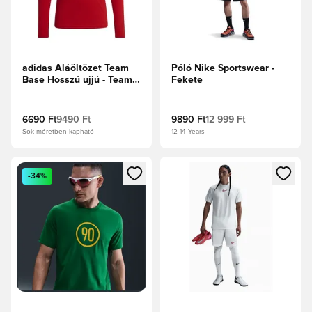
adidas Aláöltözet Team
Póló Nike Sportswear -
Base Hosszú ujjú - Team
Fekete
Power Red
6690 Ft
9490 Ft
9890 Ft
12 999 Ft
Sok méretben kapható
12-14 Years
Megnyit egy modált a bejelentkezéshez vagy a tagként való 
Megnyit egy modált a bejelent
-34%