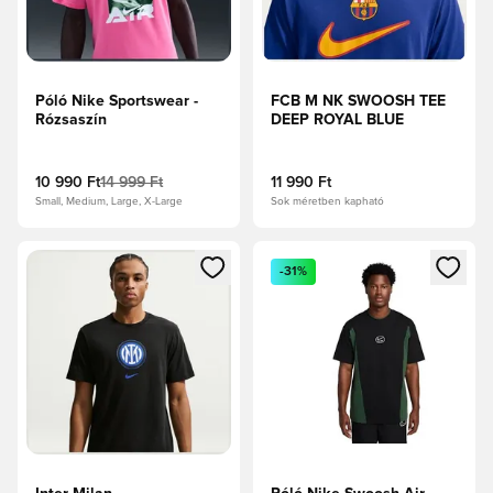
Póló Nike Sportswear -
FCB M NK SWOOSH TEE
Rózsaszín
DEEP ROYAL BLUE
10 990 Ft
14 999 Ft
11 990 Ft
Small, Medium, Large, X-Large
Sok méretben kapható
Megnyit egy modált a bejelentkezéshez vagy a tagként való 
Megnyit egy modált a bejelent
-31%