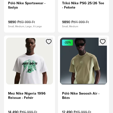
Póló Nike Sportswear -
Trikó Nike PSG 25/26 Tee
Ibolya
- Fekete
9890 Ft
13 999 Ft
9890 Ft
14 999 Ft
Small, Medium, Large, X-Large
Small, Medium
Megnyit egy modált a bejelentkezéshez vagy a tagként való 
Megnyit egy modált a bejelent
-22%
Mez Nike Nigeria 1996
Póló Nike Swoosh Air -
Reissue - Fehér
Bézs
14 490 Ft
16 999 Ft
12 490 Ft
15 999 Ft