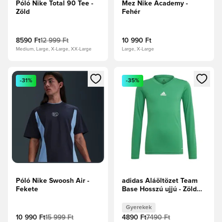
Póló Nike Total 90 Tee -
Mez Nike Academy -
Zöld
Fehér
8590 Ft
12 999 Ft
10 990 Ft
Medium, Large, X-Large, XX-Large
Large, X-Large
Megnyit egy modált a bejelentkezéshez vagy a tagként való 
Megnyit egy modált a bejelent
-31%
-35%
Póló Nike Swoosh Air -
adidas Aláöltözet Team
Fekete
Base Hosszú ujjú - Zöld
Csapat Gyerek
Gyerekek
10 990 Ft
15 999 Ft
4890 Ft
7490 Ft