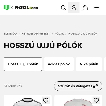
Megnyit egy modált a bejele
ÉLETMÓD
HÉTKÖZNAPI VISELET
PÓLÓK
HOSSZÚ UJJÚ PÓLÓK
HOSSZÚ UJJÚ PÓLÓK
Hosszú ujjú pólók
adidas pólók
Nike pólók
Szűrők és válogatás
51
Termékek
Megnyit egy modált a bejelentkezéshez vagy a tagként való 
Megnyit egy modált a bejelent