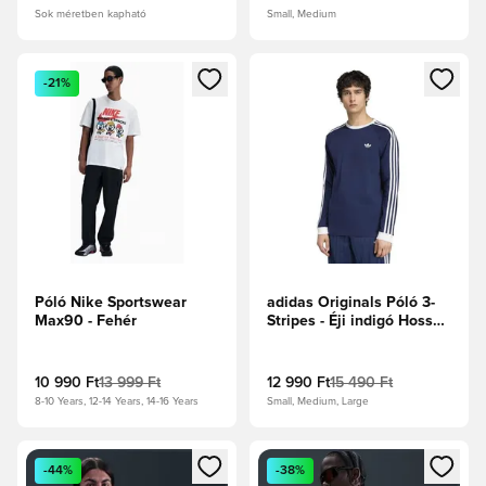
Sok méretben kapható
Small, Medium
Megnyit egy modált a bejelentkezéshez vagy a tagként való 
Megnyit egy modált a bejelent
-21%
Póló Nike Sportswear
adidas Originals Póló 3-
Max90 - Fehér
Stripes - Éji indigó Hosszú
ujjú
10 990 Ft
13 999 Ft
12 990 Ft
15 490 Ft
8-10 Years, 12-14 Years, 14-16 Years
Small, Medium, Large
Megnyit egy modált a bejelentkezéshez vagy a tagként való 
Megnyit egy modált a bejelent
-44%
-38%