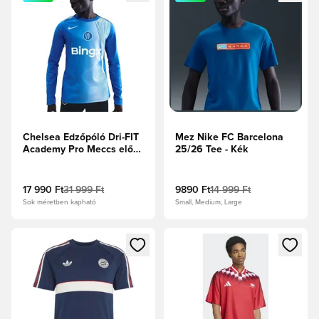
Chelsea Edzőpóló Dri-FIT
Mez Nike FC Barcelona
Academy Pro Meccs előtti
25/26 Tee - Kék
Harmadik -
Királykék/Mezőezüst
Hosszú ujjú
17 990 Ft
31 999 Ft
9890 Ft
14 999 Ft
Sok méretben kapható
Small, Medium, Large
Megnyit egy modált a bejelentkezéshez vagy a tagként való 
Megnyit egy modált a bejelent