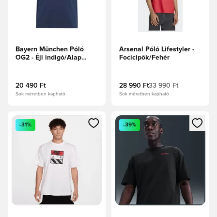
Bayern München Póló
Arsenal Póló Lifestyler -
OG2 - Éji indigó/Alap
Focicipők/Fehér
fehér
20 490 Ft
28 990 Ft
33 990 Ft
Sok méretben kapható
Sok méretben kapható
Megnyit egy modált a bejelentkezéshez vagy a tagként való 
Megnyit egy modált a bejelent
-31%
-39%