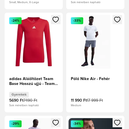
Small, Medium, X-Large
Sok méretben kapható
Megnyit egy modált a bejelentkezéshez vagy a tagként való 
Megnyit egy modált a bejelent
-24%
-33%
adidas Aláöltözet Team
Póló Nike Air - Fehér
Base Hosszú ujjú - Team
Power Red Gyerek
Gyerekek
5690 Ft
7490 Ft
11 990 Ft
17 999 Ft
Sok méretben kapható
Medium
Megnyit egy modált a bejelentkezéshez vagy a tagként való 
Megnyit egy modált a bejelent
-29%
-34%