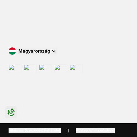
Magyarország
Vásároljon az Ön országában
International
US
Danmark
Általános Szerződési Feltételek
Adatvédelmi szabályzat
Sverige