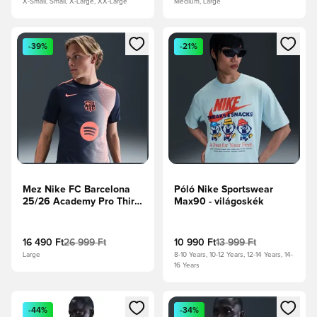
X-Small, Small, X-Large, XX-Large
Medium, Large
Megnyit egy modált a bejelentkezéshez vagy a tagként való 
Megnyit egy modált a bejelent
-39%
-21%
Mez Nike FC Barcelona
Póló Nike Sportswear
25/26 Academy Pro Third
Max90 - világoskék
- Sokszínű
16 490 Ft
26 999 Ft
10 990 Ft
13 999 Ft
Large
8-10 Years, 10-12 Years, 12-14 Years, 14-
16 Years
Megnyit egy modált a bejelentkezéshez vagy a tagként való 
Megnyit egy modált a bejelent
-44%
-34%