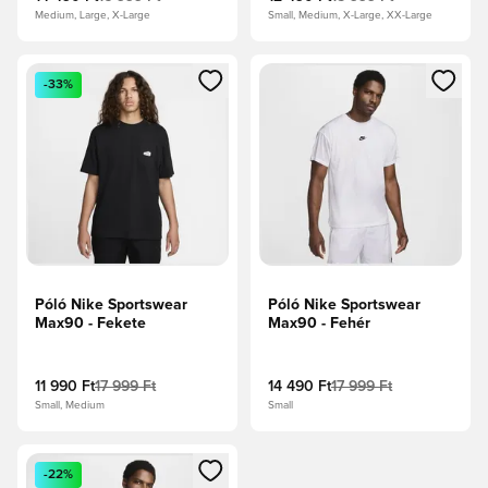
Medium, Large, X-Large
Small, Medium, X-Large, XX-Large
Megnyit egy modált a bejelentkezéshez vagy a tagként való 
Megnyit egy modált a bejelent
-33%
Póló Nike Sportswear
Póló Nike Sportswear
Max90 - Fekete
Max90 - Fehér
11 990 Ft
17 999 Ft
14 490 Ft
17 999 Ft
Small, Medium
Small
Megnyit egy modált a bejelentkezéshez vagy a tagként való 
-22%