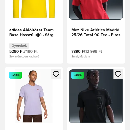
adidas Aláöltözet Team
Mez Nike Atlético Madrid
Base Hosszú ujjú - Sárga
25/26 Total 90 Tee - Piros
Gyerek
Gyerekek
5290 Ft
7490 Ft
7890 Ft
12 999 Ft
Sok méretben kapható
Small, Medium
Megnyit egy modált a bejelentkezéshez vagy a tagként való 
Megnyit egy modált a bejelent
-29%
-34%