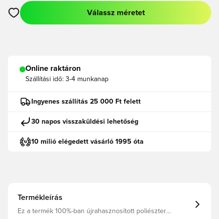
Válassz méretet
Megnyit egy modált a bejelentkezéshez vagy a tagként való r
Online raktáron
Szállítási idő:
3-4 munkanap
Ingyenes szállítás 25 000 Ft felett
30 napos visszaküldési lehetőség
10 milió elégedett vásárló 1995 óta
Termékleírás
Ez a termék 100%-ban újrahasznosított poliészter