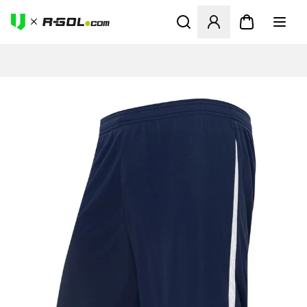
Megnyit egy modált a bejele