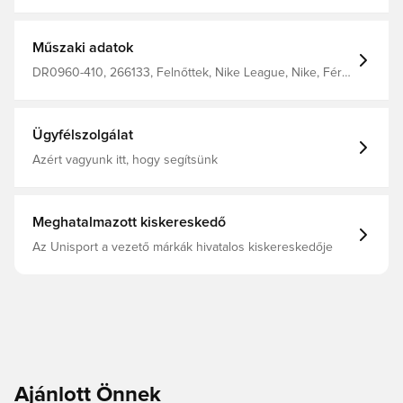
szálakból készült. Dri-FIT egy légáteresztő, gyorsan
száradó, könnyű anyag, ami elvezeti a nedvességet a
testtől, így mindig szárazon, kényelmesen és
koncentráltan maradhatsz. A modell rugalmas derékkal
Műszaki adatok
készült, ami a lehető legjobb illeszkedést biztosítja.
Normál illeszkedés. 100% újrahasznosított poliészterből
DR0960-410, 266133, Felnőttek, Nike League, Nike, Férfi,
készült.
Foci rövidnadrág, Rövidnadrág, Kék, This Product Is Made
With 100% Recycled Polyester Fibers
Ügyfélszolgálat
Azért vagyunk itt, hogy segítsünk
Meghatalmazott kiskereskedő
Az Unisport a vezető márkák hivatalos kiskereskedője
Ajánlott Önnek