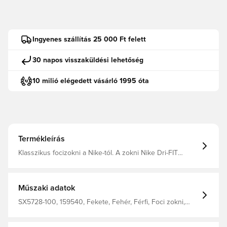
Ingyenes szállítás 25 000 Ft felett
30 napos visszaküldési lehetőség
10 milió elégedett vásárló 1995 óta
Termékleírás
Klasszikus focizokni a Nike-tól. A zokni Nike Dri-FIT
technológiával készült, ami kiváló szellőzést biztosít és
segíti a teljesítményt.
Műszaki adatok
SX5728-100, 159540, Fekete, Fehér, Férfi, Foci zokni,
Nike, Felnőttek, Idegenbeli mezek, 100% Textile