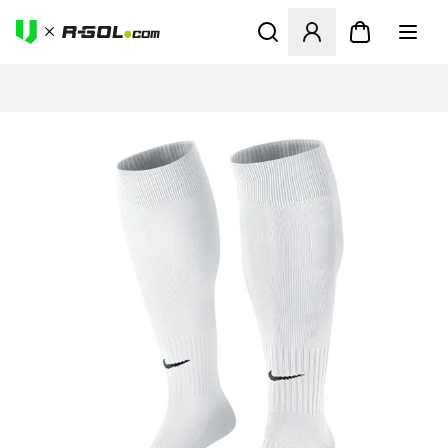
Megnyit egy modált a bejele