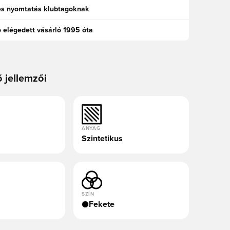
es nyomtatás klubtagoknak
ó elégedett vásárló 1995 óta
ő jellemzői
ANYAG
Szintetikus
SZÍN
Fekete