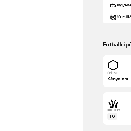
Ingyen
10 mili
Futballcip
ÉPÍTVE
Kényelem
FELÜLET
FG