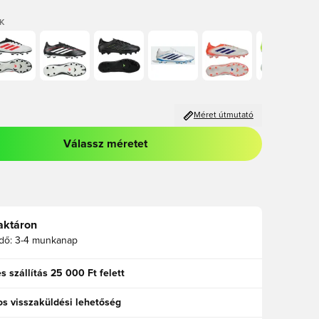
K
Méret útmutató
Válassz méretet
odált a bejelentkezéshez vagy a tagként való regisztrációhoz
aktáron
idő:
3-4 munkanap
s szállítás 25 000 Ft felett
s visszaküldési lehetőség