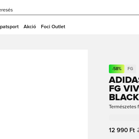
eresés
patsport
Akció
Foci Outlet
-
58
%
FG
ADIDA
FG VI
BLACK
Természetes f
12 990 Ft