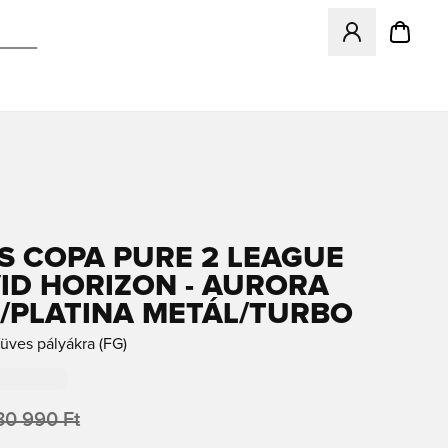
Megnyit egy modá
S COPA PURE 2 LEAGUE
VID HORIZON - AURORA
/PLATINA METÁL/TURBO
üves pályákra (FG)
30 990 Ft