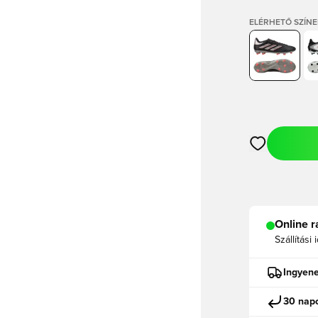
ELÉRHETŐ SZÍNE
Megnyit egy m
Online r
Szállítási 
Ingyene
30 napo