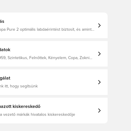
ás
pa Pure 2 optimális labdaérintést biztosít, és amint
 a focicipőt, azonnal érezni fogod, hogy minden a
l. Szintetikus bőr felsőrész a selymes
ért, fokozott kényelemért és kiváló illeszkedésért.
alakú boka kialakítás, ami lehetővé teszi, hogy
datok
ábformával könnyedén és gyorsan belebújj a cipőbe.
treszabható fűzőrendszerrel. FG stoplik
59, Szintetikus, Felnőttek, Kényelem, Copa, Zokni
füves pályákra.
s, Női, Férfi, Focicipő, Fű (FG), League, Jó, Fekete,
 Horizon
gálat
k itt, hogy segítsünk
azott kiskereskedő
a vezető márkák hivatalos kiskereskedője