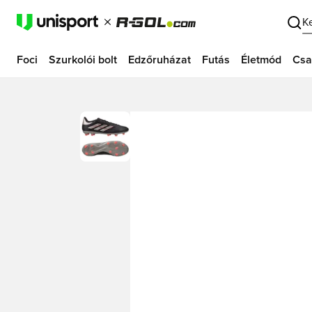
K
Foci
Szurkolói bolt
Edzőruházat
Futás
Életmód
Csa