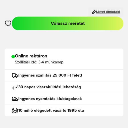
Méret útmutató
Válassz méretet
Megnyit egy modált a bejelentkezéshez vagy a tagként való r
Online raktáron
Szállítási idő:
3-4 munkanap
Ingyenes szállítás 25 000 Ft felett
30 napos visszaküldési lehetőség
Ingyenes nyomtatás klubtagoknak
10 milió elégedett vásárló 1995 óta