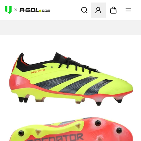
Megnyit egy modált a bejele