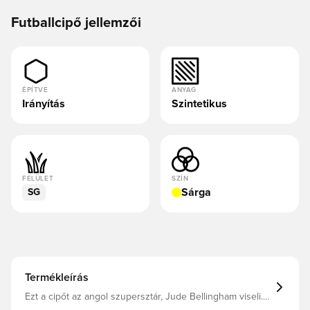
Futballcipő jellemzői
ÉPÍTVE
ANYAG
Irányítás
Szintetikus
FELÜLET
SZÍN
Sárga
SG
Termékleírás
Ezt a cipőt az angol szupersztár, Jude Bellingham viseli.
Az adidas három évtizedet ünnepel, melyet a topspin, a