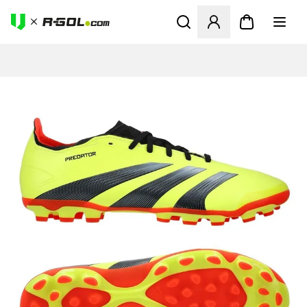
Megnyit egy modált a bejele