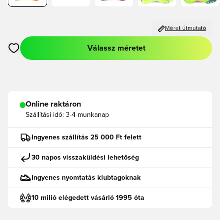
Méret útmutató
Válassz méretet
Megnyit egy modált a bejelentkezéshez vagy a tagként való r
Online raktáron
Szállítási idő:
3-4 munkanap
Ingyenes szállítás 25 000 Ft felett
30 napos visszaküldési lehetőség
Ingyenes nyomtatás klubtagoknak
10 milió elégedett vásárló 1995 óta