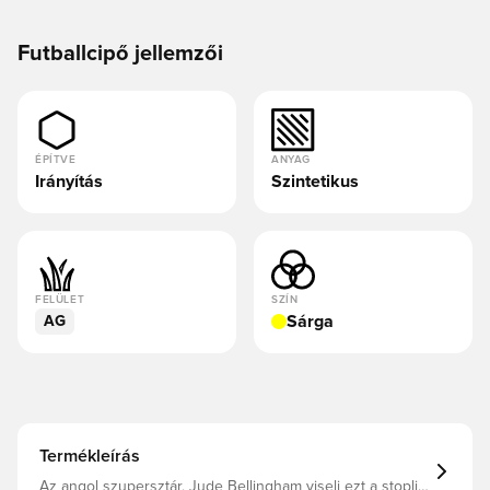
Futballcipő jellemzői
ÉPÍTVE
ANYAG
Irányítás
Szintetikus
FELÜLET
SZÍN
Sárga
AG
Termékleírás
Az angol szupersztár, Jude Bellingham viseli ezt a stoplis