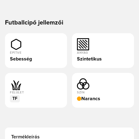
Futballcipő jellemzői
ÉPÍTVE
ANYAG
Sebesség
Szintetikus
FELÜLET
SZÍN
Narancs
TF
Termékleírás