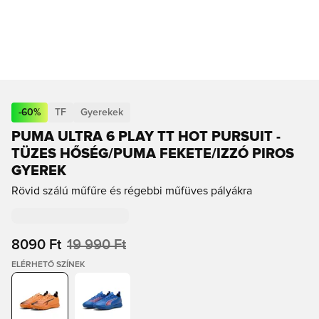
-
60
%
TF
Gyerekek
PUMA ULTRA 6 PLAY TT HOT PURSUIT -
TÜZES HŐSÉG/PUMA FEKETE/IZZÓ PIROS
GYEREK
Rövid szálú műfűre és régebbi műfüves pályákra
8090 Ft
19 990 Ft
ELÉRHETŐ SZÍNEK