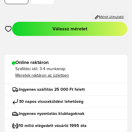
Méret útmutató
Válassz méretet
Megnyit egy modált a bejelentkezéshez vagy a tagként való r
Online raktáron
Szállítási idő:
3-4 munkanap
Méretek raktáron az üzletben
Ingyenes szállítás 25 000 Ft felett
30 napos visszaküldési lehetőség
Ingyenes nyomtatás klubtagoknak
10 milió elégedett vásárló 1995 óta