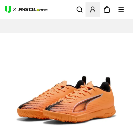
Megnyit egy modált a bejele