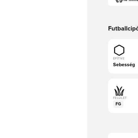
Futballcip
ÉPÍTVE
Sebesség
FELÜLET
FG