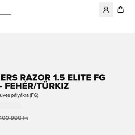
Megnyit egy modá
ERS RAZOR 1.5 ELITE FG
 - FEHÉR/TÜRKIZ
üves pályákra (FG)
100 990 Ft