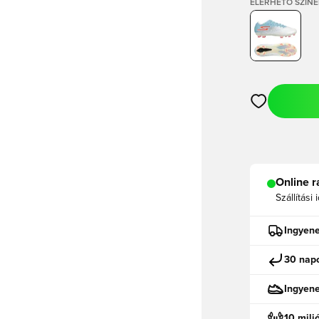
ELÉRHETŐ SZÍNE
Megnyit egy m
Online r
Szállítási 
Ingyene
30 napo
Ingyen
10 mili