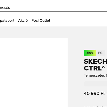
eresés
patsport
Akció
Foci Outlet
-
59
%
FG
SKECH
CTRL^
Természetes f
40 990 Ft