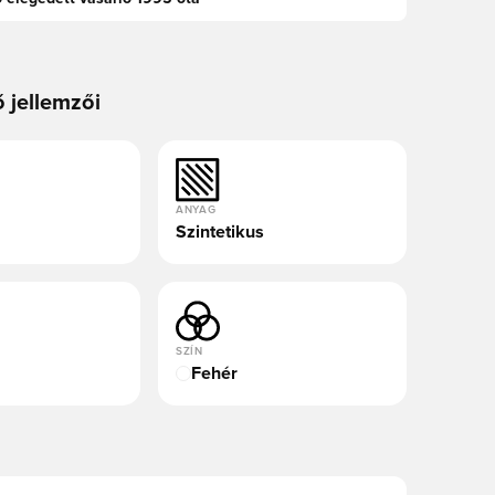
ő jellemzői
ANYAG
Szintetikus
SZÍN
Fehér