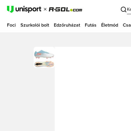
K
Foci
Szurkolói bolt
Edzőruházat
Futás
Életmód
Csa