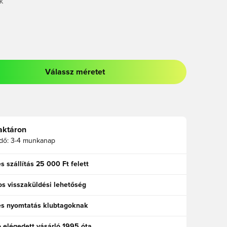
K
Válassz méretet
odált a bejelentkezéshez vagy a tagként való regisztrációhoz
aktáron
idő:
3-4 munkanap
s szállítás 25 000 Ft felett
s visszaküldési lehetőség
es nyomtatás klubtagoknak
ó elégedett vásárló 1995 óta