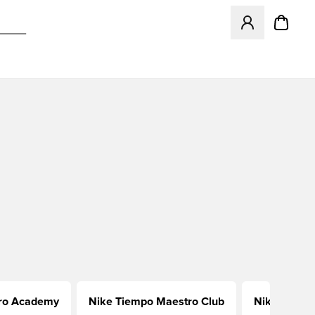
Megnyit egy modá
ro Academy
Nike Tiempo Maestro Club
Nike Tiemp