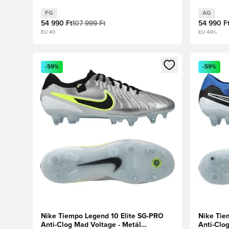
FG
AG
54 990 Ft
107 999 Ft
54 990 F
EU 40
EU 40½
Megnyit egy modált a bejelentkezéshez vagy a tagkén
Megnyit e
-59%
-59%
Nike Tiempo Legend 10 Elite SG-PRO
Nike Tie
Anti-Clog Mad Voltage - Metál
Anti-Clo