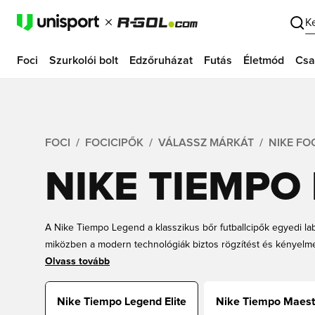
K
Foci
Szurkolói bolt
Edzőruházat
Futás
Életmód
Csa
FOCI
FOCICIPŐK
VÁLASSZ MÁRKÁT
NIKE FO
NIKE TIEMPO 
A Nike Tiempo Legend a klasszikus bőr futballcipők egyedi la
miközben a modern technológiák biztos rögzítést és kényelmes
Tiempo Legend nemcsak rendkívül sokoldalú a különböző típ
Olvass tovább
illeszkedés szempontjából is tökéletesen idomul bármilyen lá
Tiempo Legend Elite cipődet a Unisportnál gyors szállítással.
Nike Tiempo Legend Elite
Nike Tiempo Maestr