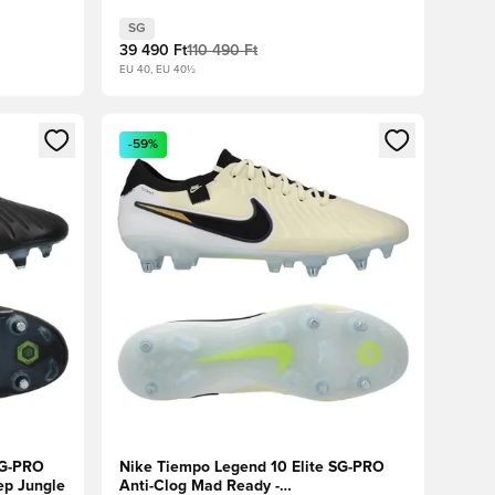
ezüst/Fekete/Volt
SG
39 490 Ft
110 490 Ft
EU 40, EU 40½
oz
tkezéshez vagy a tagként való regisztrációhoz
Megnyit egy modált a bejelentkezéshez vagy a tag
-59%
SG-PRO
Nike Tiempo Legend 10 Elite SG-PRO
ep Jungle
Anti-Clog Mad Ready -