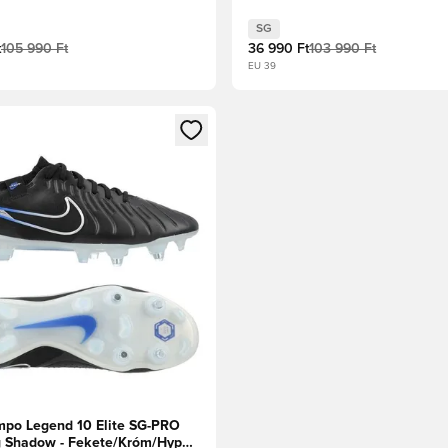
j/Fehér
SG
t
105 990 Ft
36 990 Ft
103 990 Ft
EU 39
t való regisztrációhoz
gy modált a bejelentkezéshez vagy a tagként való regisztrációh
mpo Legend 10 Elite SG-PRO
g Shadow - Fekete/Króm/Hyper