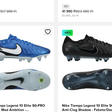
SG
t
107 999 Ft
41 990 Ft
103 990 Ft
EU 40½, EU 41
t való regisztrációhoz
gy modált a bejelentkezéshez vagy a tagként való regisztrációh
Megnyit egy modált a bejelen
-64%
mpo Legend 10 Elite SG-PRO
Nike Tiempo Legend 10 Elite 
g Mad Ambition -
Anti-Clog Shadow - Fekete/De