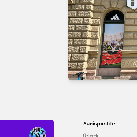
#unisportlife
Üzletek