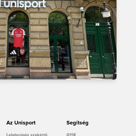
Az Unisport
Segítség
Labdarúgás szakértő
GYIK