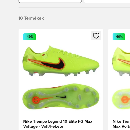
10
Termékek
Megnyit egy modált a bejelentkezéshez vagy a tagkén
Megnyit e
-49%
-49%
Nike Tiempo Legend 10 Elite FG Max
Nike Tie
Voltage - Volt/Fekete
Max Volt