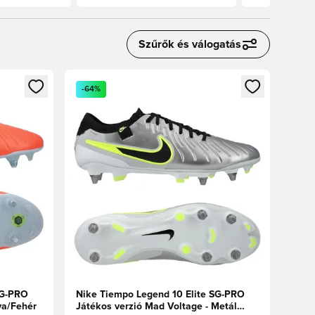
Szűrők és válogatás
oz
tkezéshez vagy a tagként való regisztrációhoz
Megnyit egy modált a bejelentkezéshez vagy a tag
-64%
SG-PRO
Nike Tiempo Legend 10 Elite SG-PRO
va/Fehér
Játékos verzió Mad Voltage - Metál