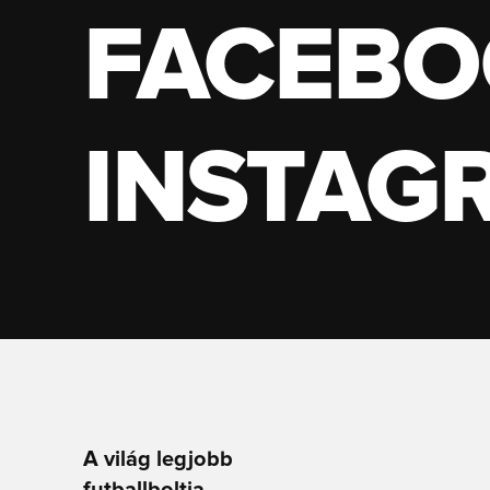
FACEBO
INSTAG
A világ legjobb
futballboltja