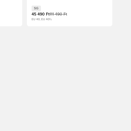
Limonádé/Fekete/Metál aranyérme
SG
45 490 Ft
111 490 Ft
EU 40, EU 40½
oz