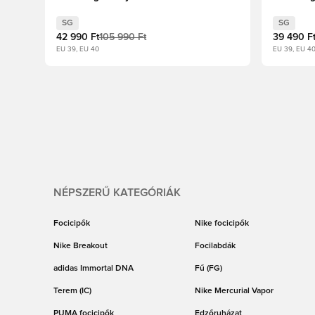
Fehér/Fekete/Bíborvörös
Royal
SG
SG
42 990 Ft
105 990 Ft
39 490 F
EU 39, EU 40
EU 39, EU 40
NÉPSZERŰ KATEGÓRIÁK
Focicipők
Nike focicipők
Nike Breakout
Focilabdák
adidas Immortal DNA
Fű (FG)
Terem (IC)
Nike Mercurial Vapor
PUMA focicipők
Edzőruházat