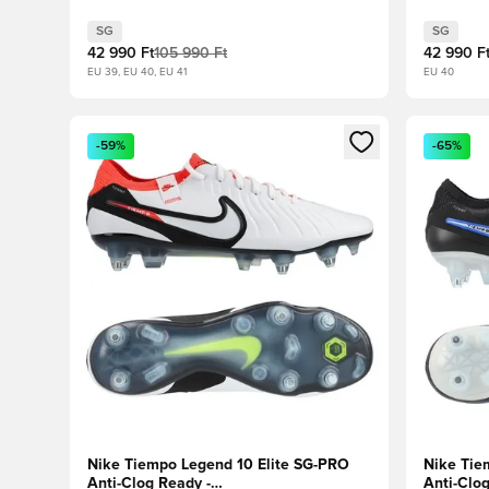
ezüst/Fekete/Volt
Szárnyal
SG
SG
42 990 Ft
105 990 Ft
42 990 F
EU 39, EU 40, EU 41
EU 40
Megnyit egy modált a bejelentkezéshez vagy a tagkén
Megnyit e
-59%
-65%
Nike Tiempo Legend 10 Elite SG-PRO
Nike Tie
Anti-Clog Ready -
Anti-Clo