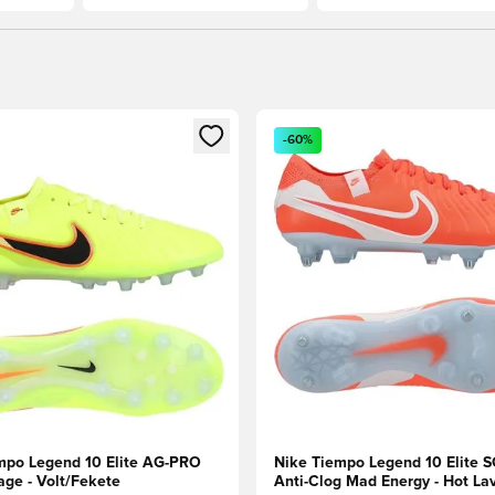
t való regisztrációhoz
gy modált a bejelentkezéshez vagy a tagként való regisztrációh
Megnyit egy modált a bejelen
-60%
mpo Legend 10 Elite AG-PRO
Nike Tiempo Legend 10 Elite 
age - Volt/Fekete
Anti-Clog Mad Energy - Hot La