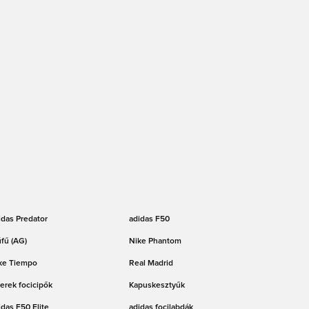
idas Predator
adidas F50
fű (AG)
Nike Phantom
ke Tiempo
Real Madrid
erek focicipők
Kapuskesztyűk
idas F50 Elite
adidas focilabdák