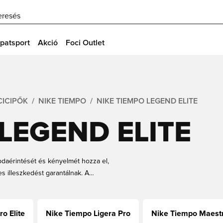
eresés
patsport
Akció
Foci Outlet
CICIPŐK
NIKE TIEMPO
NIKE TIEMPO LEGEND ELITE
LEGEND ELITE
bdaérintését és kényelmét hozza el,
 illeszkedést garantálnak. A
usú játékosok számára, hanem az
bformához. Szerezd be új Nike
o Elite
Nike Tiempo Ligera Pro
Nike Tiempo Maest