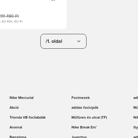
t
111 490 Ft
, EU 40½, EU 41
/1. oldal
Nike Mercurial
Focimezek
ad
Akció
adidas focicipők
Mű
Trionda VB focilabdák
Műfüves és utcai (TF)
Ni
Arsenal
Nike Break Em’
Gy
Barcelona
Juventus
ad