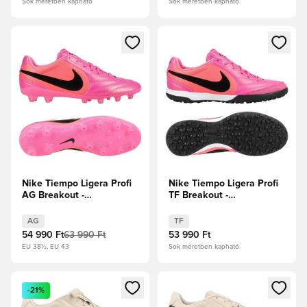
Sok méretben kapható
Sok méretben kapható
Megnyit egy modált a bejelentkezéshez vagy a tagként való 
Megnyit egy modált a bejelent
Nike Tiempo Ligera Profi
Nike Tiempo Ligera Profi
AG Breakout -
TF Breakout -
Rózsaszín/Fekete
Rózsaszín/Fekete
AG
TF
54 990 Ft
63 990 Ft
53 990 Ft
EU 38½, EU 43
Sok méretben kapható
Megnyit egy modált a bejelentkezéshez vagy a tagként való 
Megnyit egy modált a bejelent
-21%