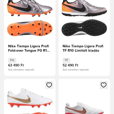
Nike Tiempo Ligera Profi
Nike Tiempo Ligera Profi
Fold-over Tongue FG R10
TF R10 Limitált kiadás
Limitált kiadás
FG
TF
63 490 Ft
52 490 Ft
Sok méretben kapható
Sok méretben kapható
Megnyit egy modált a bejelentkezéshez vagy a tagként való 
Megnyit egy modált a bejelent