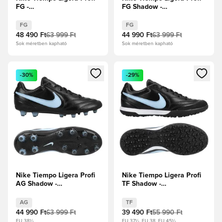
FG -
FG Shadow -
Fehér/Fekete/Bíborvörös
Fekete/Obsidian/Jégkék
FG
FG
48 490 Ft
63 999 Ft
44 990 Ft
63 999 Ft
Sok méretben kapható
Sok méretben kapható
Megnyit egy modált a bejelentkezéshez vagy a tagként való 
Megnyit egy modált a bejelent
-30%
-29%
Nike Tiempo Ligera Profi
Nike Tiempo Ligera Profi
AG Shadow -
TF Shadow -
Fekete/Obsidian/Jégkék
Fekete/Obsidian/Jégkék
AG
TF
44 990 Ft
63 999 Ft
39 490 Ft
55 990 Ft
EU 38½
EU 37½, EU 38, EU 45½