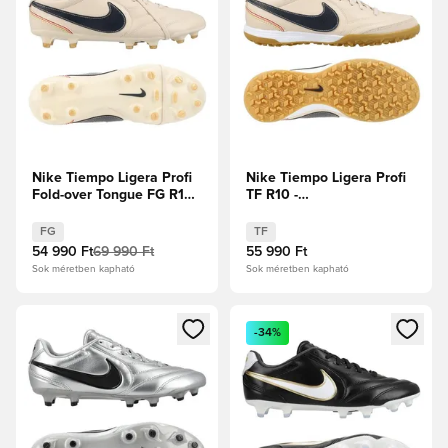
Nike Tiempo Ligera Profi
Nike Tiempo Ligera Profi
Fold-over Tongue FG R10 -
TF R10 -
Gyöngyházfehér/Sötét
Gyöngyházfehér/Sötét
obszidián Limitált kiadás
obszidián Limitált kiadás
FG
TF
54 990 Ft
69 990 Ft
55 990 Ft
Sok méretben kapható
Sok méretben kapható
Megnyit egy modált a bejelentkezéshez vagy a tagként való 
Megnyit egy modált a bejelent
-34%