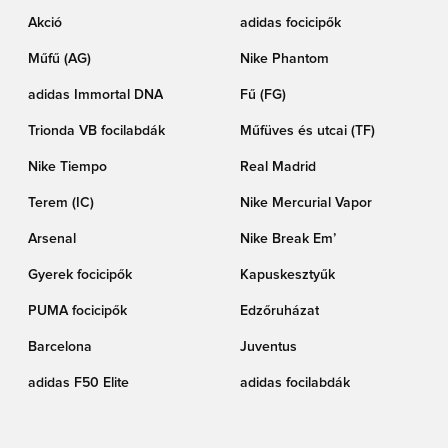
Akció
adidas focicipők
Műfű (AG)
Nike Phantom
adidas Immortal DNA
Fű (FG)
Trionda VB focilabdák
Műfüves és utcai (TF)
Nike Tiempo
Real Madrid
Terem (IC)
Nike Mercurial Vapor
Arsenal
Nike Break Em’
Gyerek focicipők
Kapuskesztyűk
PUMA focicipők
Edzőruházat
Barcelona
Juventus
adidas F50 Elite
adidas focilabdák