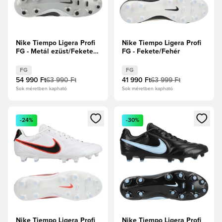
Nike Tiempo Ligera Profi
Nike Tiempo Ligera Profi
FG - Metál ezüst/Fekete
FG - Fekete/Fehér
Limitált kiadás
FG
FG
54 990 Ft
63 990 Ft
41 990 Ft
63 999 Ft
Sok méretben kapható
Sok méretben kapható
Megnyit egy modált a bejelentkezéshez vagy a tagként való 
Megnyit egy modált a bejelent
-24%
-30%
Nike Tiempo Ligera Profi
Nike Tiempo Ligera Profi