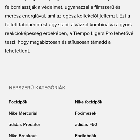
felbomlasztják a védelmet, ugyanazzal a filmszerű és
merész energiával, ami az egész kollekciót jellemzi. Ezt a
fejlett labdaérintést egy stabil alvázzal kombinálva a gyors
reakcióképesség érdekében, a Tiempo Ligera Pro lehetővé
teszi, hogy magabiztosan és stílusosan támadd a
lehetetlent.
NÉPSZERŰ KATEGÓRIÁK
Focicipők
Nike focicipők
Nike Mercurial
Focimezek
adidas Predator
adidas F50
Nike Breakout
Focilabdák