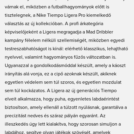
precizitást és kesztyűszerű illeszkedést biztosít azoknak a játékosoknak, akik
várnak el, miközben a futballhagyományok előtt is
kifinomultan irányítják a játékot.
tisztelegnek, a Nike Tiempo Ligera Pro kiemelkedő
választás az új kollekcióban. A profi árkategória
képviselőjeként a Ligera megragadja a Mad Dribbler
kampány félelem nélküli szellemiségét, miközben egyedi
testreszabhatóságot is kínál: elérhető klasszikus, lehajtható
nyelvvel, valamint hagyományos fűzős változatban is.
Ugyanazzal a gondolkodásmóddal készült, amely a káoszt
irányítás alá vonja, ez a cipő azoknak készült, akiknek
egyetlen védelem sem túl szoros, és egyetlen mozdulat
sem túl kockázatos. A Ligera az új generációs Tiempo
elveit alkalmazza, hogy puha, egyenletes labdaérintést
biztosítson, amely ellenáll a túlzott nyúlásnak, garantálva a
precizitást nedves és száraz pályán egyaránt. Az
illeszkedés úgy lett kialakítva, hogy szorosan simuljon a
labdához, segítve olyan játékok szövését, amelyek