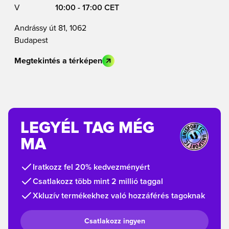
V
10:00 - 17:00 CET
Andrássy út 81, 1062
Budapest
Megtekintés a térképen
LEGYÉL TAG MÉG
MA
Iratkozz fel 20% kedvezményért
Csatlakozz több mint 2 millió taggal
Xkluzív termékekhez való hozzáférés tagoknak
Csatlakozz ingyen