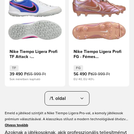
Nike Tiempo Ligera Profi
Nike Tiempo Ligera Profi
TF Attack -
FG - Fémes
Fehér/Fekete/Racer
rozéarany/Vöröses
Blue/Pink Blast
metálbronz Limitált
TF
FG
kiadás
39 490 Ft
55 999 Ft
56 490 Ft
69 999 Ft
Sok méretben kapható
EU 40, EU 40½
/1. oldal
Emeld a játékod szintjét a Nike Tiempo Ligera Pro-val, a komoly játékosok
prémium választásával. A klasszikus stílust a modern technológiával ötvözve
a Ligera az ikonikus lehajtható nyelvet kínálja a megszokott fűzési opció
Olvass tovább
mellett. Ugyanazzal a "Mad Dribbler" szemlélettel készült, ez a stopli
Azoknak a játékosoknak, akik professzionális teljesítményt