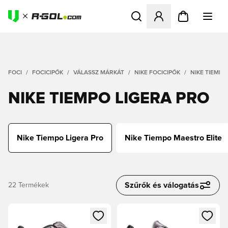
Megnyit egy modált a bejele
FOCI
FOCICIPŐK
VÁLASSZ MÁRKÁT
NIKE FOCICIPŐK
NIKE TIEMPO
NIKE TIEMPO LIGERA PRO
Nike Tiempo Ligera Pro
Nike Tiempo Maestro Elite
Szűrők és válogatás
22
Termékek
Megnyit egy modált a bejelentkezéshez vagy a tagként való 
Megnyit egy modált a bejelent