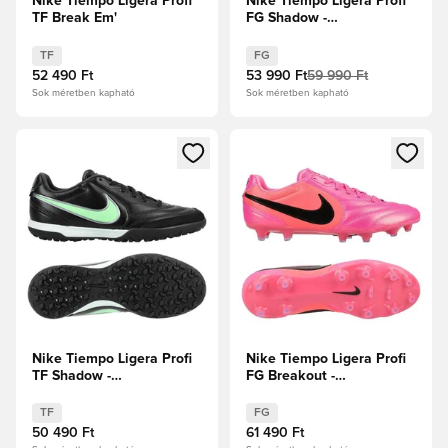
Nike Tiempo Ligera Profi
Nike Tiempo Ligera Profi
TF Break Em'
FG Shadow -
Fekete/Illusion Green
TF
FG
52 490 Ft
53 990 Ft
59 990 Ft
Sok méretben kapható
Sok méretben kapható
Megnyit egy modált a bejelentkezéshez vagy a tagként való 
Megnyit egy modált a bejelent
Nike Tiempo Ligera Profi
Nike Tiempo Ligera Profi
TF Shadow -
FG Breakout -
Fekete/Illusion Green
Rózsaszín/Fekete
TF
FG
50 490 Ft
61 490 Ft