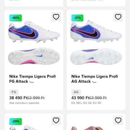
Megnyit egy modált a bejelentkezéshez vagy a tagként való 
Megnyit egy modált a bejelent
-40%
-31%
Nike Tiempo Ligera Profi
Nike Tiempo Ligera Profi
FG Attack -
AG Attack -
Fehér/Fekete/Racer
Fehér/Fekete/Racer
Blue/Pink Blast
Blue/Pink Blast
FG
AG
38 490 Ft
63 999 Ft
43 990 Ft
63 999 Ft
Sok méretben kapható
EU 38½, EU 39, EU 40
Megnyit egy modált a bejelentkezéshez vagy a tagként való 
Megnyit egy modált a bejelent
-29%