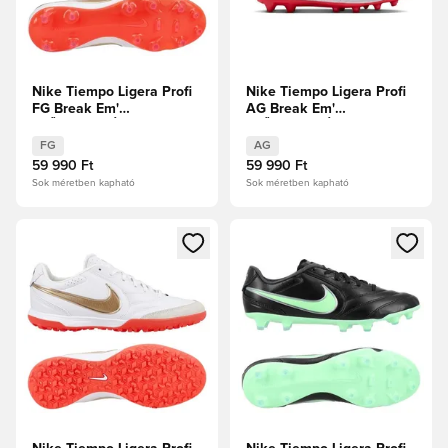
Nike Tiempo Ligera Profi
Nike Tiempo Ligera Profi
FG Break Em'
AG Break Em'
ELŐRENDELÉS
ELŐRENDELÉS
FG
AG
59 990 Ft
59 990 Ft
Sok méretben kapható
Sok méretben kapható
Megnyit egy modált a bejelentkezéshez vagy a tagként való 
Megnyit egy modált a bejelent