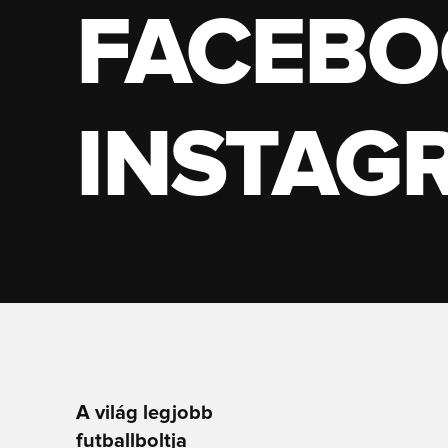
FACEBO
INSTAG
A világ legjobb
futballboltja