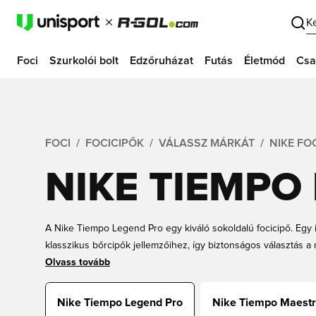
K
Foci
Szurkolói bolt
Edzőruházat
Futás
Életmód
Csa
FOCI
FOCICIPŐK
VÁLASSZ MÁRKÁT
NIKE FO
NIKE TIEMPO
A Nike Tiempo Legend Pro egy kiváló sokoldalú focicipő. Egy 
klasszikus bőrcipők jellemzőihez, így biztonságos választás 
hatalmas Nike Tiempo focicipő kínálatunkban, különböző árka
Olvass tovább
Nike Tiempo Legend Pro
Nike Tiempo Maestro