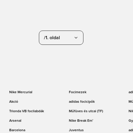
/1. oldal
Nike Mercurial
Focimezek
ad
Akció
adidas focicipők
Mű
Trionda VB focilabdák
Műfüves és utcai (TF)
Ni
Arsenal
Nike Break Em’
Gy
Barcelona
Juventus
ad