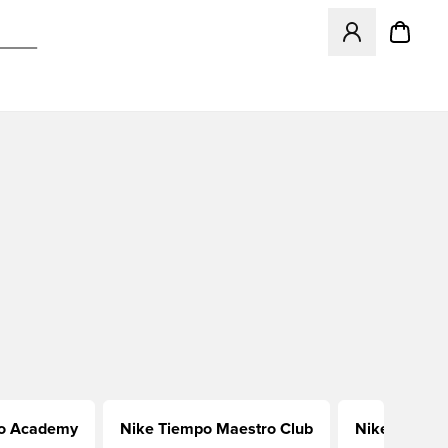
Megnyit egy modá
ro Academy
Nike Tiempo Maestro Club
Nike Tiempo 