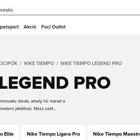
eresés
patsport
Akció
Foci Outlet
CICIPŐK
NIKE TIEMPO
NIKE TIEMPO LEGEND PRO
 LEGEND PRO
innovatív darab, amely hű marad a
a modern játékhoz. Nézz szét
tegóriákban.
 Elite
Nike Tiempo Ligera Pro
Nike Tiempo Maest