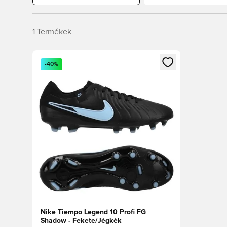
1
Termékek
Megnyit egy modált a bejelentkezéshez vagy a tagkén
-40%
Nike Tiempo Legend 10 Profi FG
Shadow - Fekete/Jégkék