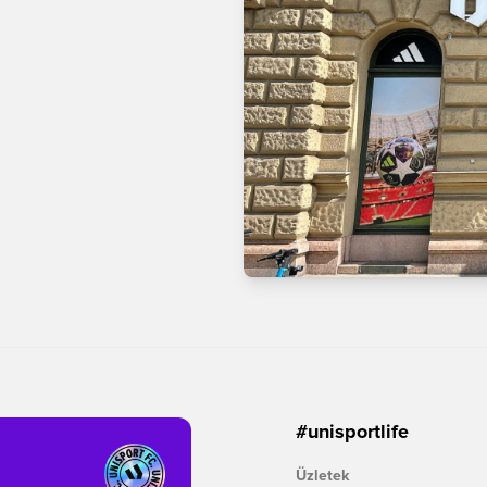
#unisportlife
Üzletek