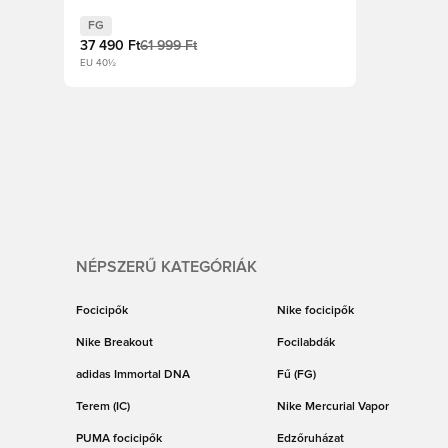
FG
37 490 Ft
61 999 Ft
EU 40½
NÉPSZERŰ KATEGÓRIÁK
Focicipők
Nike focicipők
Nike Breakout
Focilabdák
adidas Immortal DNA
Fű (FG)
Terem (IC)
Nike Mercurial Vapor
PUMA focicipők
Edzőruházat