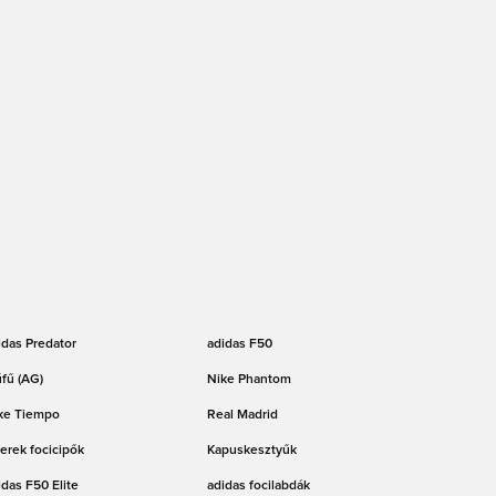
idas Predator
adidas F50
fű (AG)
Nike Phantom
ke Tiempo
Real Madrid
erek focicipők
Kapuskesztyűk
idas F50 Elite
adidas focilabdák