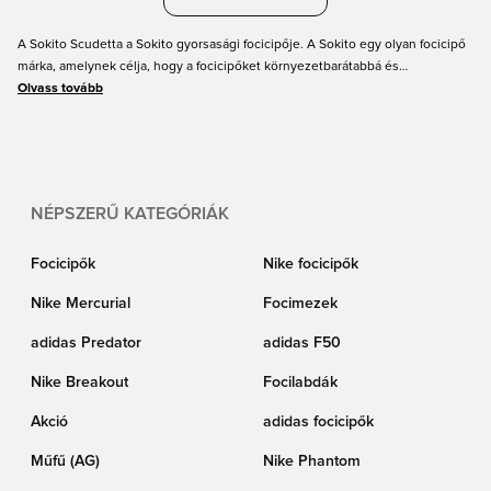
A Sokito Scudetta a Sokito gyorsasági focicipője. A Sokito egy olyan focicipő
márka, amelynek célja, hogy a focicipőket környezetbarátabbá és
fenntarthatóbbá tegye – ezen az oldalon pedig az ő gyorsasági modelljüket
Olvass tovább
találod. A Sokito Scudetta azoknak a játékosoknak készült, akik villámgyorsak
akarnak lenni a pályán, miközben a pályán kívül is szeretnének pozitív hatást
gyakorolni. Fedezd fel az alábbi cipőket, és szerezd be a saját Sokito
Scudetta párodat a Unisportnál most, ha te is segítenél a Sokito-nak egy
fenntarthatóbb világ megteremtésében.
NÉPSZERŰ KATEGÓRIÁK
Focicipők
Nike focicipők
Nike Mercurial
Focimezek
adidas Predator
adidas F50
Nike Breakout
Focilabdák
Akció
adidas focicipők
Műfű (AG)
Nike Phantom