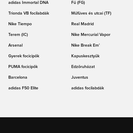
adidas Immortal DNA
Fű (FG)
Trionda VB focilabdák
Műfüves és utcai (TF)
Nike Tiempo
Real Madrid
Terem (IC)
Nike Mercurial Vapor
Arsenal
Nike Break Em’
Gyerek focicipők
Kapuskesztyűk
PUMA focicipők
Edzőruházat
Barcelona
Juventus
adidas F50 Elite
adidas focilabdák