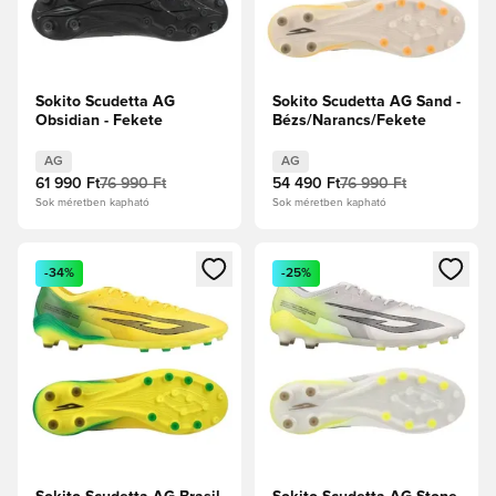
Sokito Scudetta AG
Sokito Scudetta AG Sand -
Obsidian - Fekete
Bézs/Narancs/Fekete
AG
AG
61 990 Ft
76 990 Ft
54 490 Ft
76 990 Ft
Sok méretben kapható
Sok méretben kapható
Megnyit egy modált a bejelentkezéshez vagy a tagként való 
Megnyit egy modált a bejelent
-34%
-25%