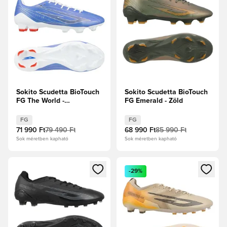
Sokito Scudetta BioTouch
Sokito Scudetta BioTouch
FG The World -
FG Emerald - Zöld
Kék/Fehér/Szürke
FG
FG
71 990 Ft
79 490 Ft
68 990 Ft
85 990 Ft
Sok méretben kapható
Sok méretben kapható
Megnyit egy modált a bejelentkezéshez vagy a tagként való 
Megnyit egy modált a bejelent
-29%