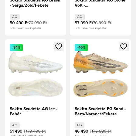
Sokito Scudetta AG Brasil
Sokito Scudetta AG Stone
- Sárga/Zöld/Fekete
Volt -
Szürke/Fehér/Sárga/Fekete
AG
AG
50 490 Ft
76 990 Ft
57 990 Ft
76 990 Ft
Sok méretben kapható
Sok méretben kapható
Megnyit egy modált a bejelentkezéshez vagy a tagként való 
Megnyit egy modált a bejelent
-34%
-40%
Sokito Scudetta AG Ice -
Sokito Scudetta FG Sand -
Fehér
Bézs/Narancs/Fekete
AG
FG
51 490 Ft
78 490 Ft
46 490 Ft
76 990 Ft