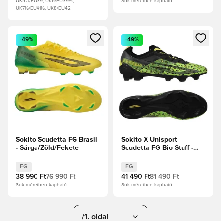
UK5½/EU39, UK6/EU39½,
Sok méretben kapható
UK7½/EU41½, UK8/EU42
Megnyit egy modált a bejelentkezéshez vagy a tagként való 
Megnyit egy modált a bejelent
-49%
-49%
Sokito Scudetta FG Brasil
Sokito X Unisport
- Sárga/Zöld/Fekete
Scudetta FG Bio Stuff -
Zöld/Fekete/Sárga
Limitált kiadás
FG
FG
38 990 Ft
76 990 Ft
41 490 Ft
81 490 Ft
Sok méretben kapható
Sok méretben kapható
/1. oldal