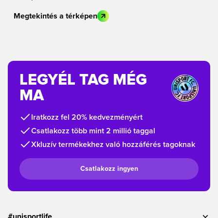
Megtekintés a térképen
LEGYÉL TAG MÉG
MA
Iratkozz fel 20% kedvezményért
Csatlakozz több mint 2 millió taggal
Xkluzív termékekhez való hozzáférés tagoknak
Csatlakozz ingyen
#unisportlife