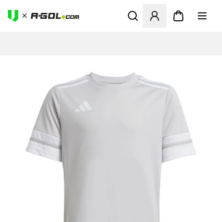
Megnyit egy modált a bejele