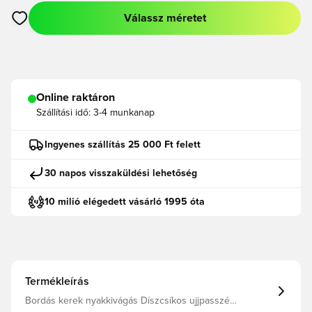
Válassz méretet
Megnyit egy modált a bejelentkezéshez vagy a tagként való r
Online raktáron
Szállítási idő:
3-4 munkanap
Ingyenes szállítás 25 000 Ft felett
30 napos visszaküldési lehetőség
10 milió elégedett vásárló 1995 óta
Termékleírás
Bordás kerek nyakkivágás Díszcsíkos ujjpasszé