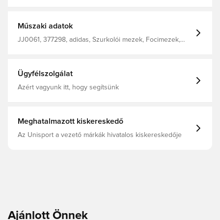
Klasszikus szabás Normál szabás 100% újrahasznosított
poliészter
Műszaki adatok
JJ0061, 377298, adidas, Szurkolói mezek, Focimezek,
Férfi, Női, Rövid ujjú, Gyerekek, Szürke
Ügyfélszolgálat
Azért vagyunk itt, hogy segítsünk
Meghatalmazott kiskereskedő
Az Unisport a vezető márkák hivatalos kiskereskedője
Ajánlott Önnek