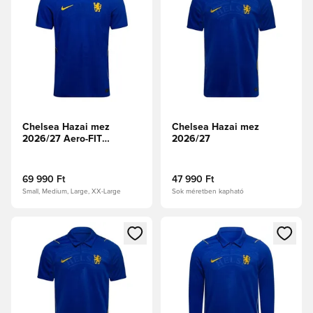
Chelsea Hazai mez
Chelsea Hazai mez
2026/27 Aero-FIT
2026/27
Authentic
69 990 Ft
47 990 Ft
Small, Medium, Large, XX-Large
Sok méretben kapható
Megnyit egy modált a bejelentkezéshez vagy a tagként való 
Megnyit egy modált a bejelent