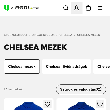
Megnyit egy modált a bejele
SZURKOLÓI BOLT
ANGOL KLUBOK
CHELSEA
CHELSEA MEZEK
CHELSEA MEZEK
Chelsea mezek
Chelsea rövidnadrágok
Chelse
Szűrők és válogatás
17
Termékek
Megnyit egy modált a bejelentkezéshez vagy a tagként való 
Megnyit egy modált a bejelent