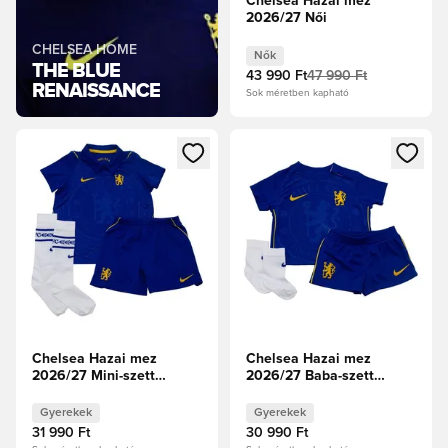
Chelsea Hazai mez
2026/27 Női
CHELSEA HOME
Nők
THE BLUE
43 990 Ft
47 990 Ft
RENAISSANCE
Sok méretben kapható
Megnyit egy modált a bejelentkezéshez vagy a tagként való 
Megnyit egy modált a bejelent
Chelsea Hazai mez
Chelsea Hazai mez
2026/27 Mini-szett
2026/27 Baba-szett
Gyerek
Gyerek
Gyerekek
Gyerekek
31 990 Ft
30 990 Ft