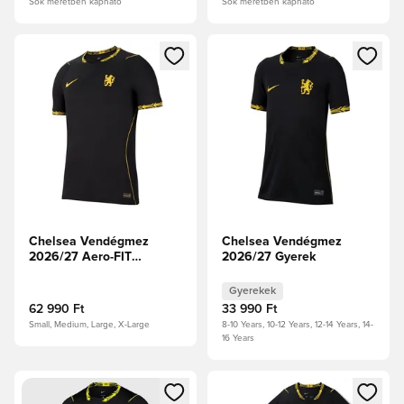
Sok méretben kapható
Sok méretben kapható
Megnyit egy modált a bejelentkezéshez vagy a tagként való 
Megnyit egy modált a bejelent
Chelsea Vendégmez
Chelsea Vendégmez
2026/27 Aero-FIT
2026/27 Gyerek
Authentic
Gyerekek
62 990 Ft
33 990 Ft
Small, Medium, Large, X-Large
8-10 Years, 10-12 Years, 12-14 Years, 14-
16 Years
Megnyit egy modált a bejelentkezéshez vagy a tagként való 
Megnyit egy modált a bejelent