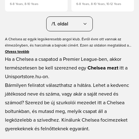
6-8 Years, 8-10 Years
6-8 Years, 8-10 Years, 10-12 Years
/1. oldal
A Chelsea az egyik legsikeresebb angol klub. Évről évre ott vannak az
élmezőnyben, és harcolnak a bajnoki címért. Ezen az oldalon megtalálod a
Chelsea hazai, idegenbeli és harmadik számú szereléseit is – így
Olvass tovább
szurkolhatsz kedvenc csapatodnak. Nálunk lehetőséged van kiválasztani,
Ha a Chelsea a csapatod a Premier League-ben, akkor
hogy a következő Chelsea mezed hátuljára saját nevedet vagy kedvenc
természetesen be kell szerezned egy
Chelsea mezt
itt a
játékosodét kéred-e. Vásárold meg Chelsea mezedet itt, a Unisportnál.
Unisportstore.hu-on.
Bármilyen feliratot választhatsz a hátára. Lehet a kedvenc
játékosod neve és száma, vagy akár a saját neved és
számod? Szerezd be új szurkolói mezedet itt a Chelsea
boltunkban, és mutasd meg, melyik csapat áll a
legközelebb a szívedhez. Kínálunk Chelsea focimezeket
gyerekeknek és felnőtteknek egyaránt.