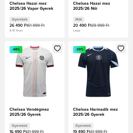
Chelsea Hazai mez
Chelsea Hazai mez
2025/26 Vapor Gyerek
2025/26 Női
Gyerekek
Nők
26 490 Ft
51 999 Ft
20 490 Ft
39 999 Ft
8-10 Years
Large
Megnyit egy modált a bejelentkezéshez vagy a tagként való 
Megnyit egy modált a bejelent
-48%
-39%
Chelsea Vendégmez
Chelsea Harmadik mez
2025/26 Gyerek
2025/26 Gyerek
Gyerekek
Gyerekek
16 490 Ft
31 999 Ft
19 490 Ft
31 999 Ft