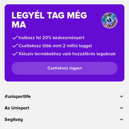
LEGYÉL TAG MÉG
MA
Iratkozz fel 20% kedvezményért
Csatlakozz több mint 2 millió taggal
Xkluzív termékekhez való hozzáférés tagoknak
Csatlakozz ingyen
#unisportlife
Az Unisport
Segítség