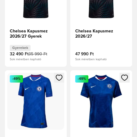
Chelsea Kapusmez
Chelsea Kapusmez
2026/27 Gyerek
2026/27
Gyerekek
32 490 Ft
35 990 Ft
47 990 Ft
Sok méretben kapható
Sok méretben kapható
Megnyit egy modált a bejelentkezéshez vagy a tagként való 
Megnyit egy modált a bejelent
-49%
-49%