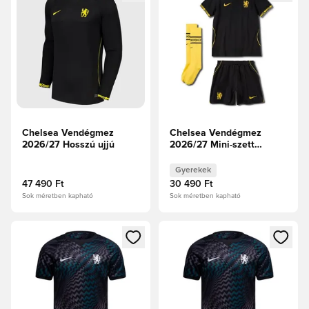
Chelsea Vendégmez
Chelsea Vendégmez
2026/27 Hosszú ujjú
2026/27 Mini-szett
Gyerek
Gyerekek
47 490 Ft
30 490 Ft
Sok méretben kapható
Sok méretben kapható
Megnyit egy modált a bejelentkezéshez vagy a tagként való 
Megnyit egy modált a bejelent