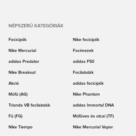
NÉPSZERŰ KATEGÓRIÁK
Focicipők
Nike focicipők
Nike Mercurial
Focimezek
adidas Predator
adidas F50
Nike Breakout
Focilabdák
Akció
adidas focicipők
Műfű (AG)
Nike Phantom
Trionda VB focilabdák
adidas Immortal DNA
Fű (FG)
Műfüves és utcai (TF)
Nike Tiempo
Nike Mercurial Vapor