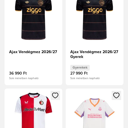
Ajax Vendégmez 2026/27
Ajax Vendégmez 2026/27
Gyerek
Gyerekek
36 990 Ft
27 990 Ft
Sok méretben kapható
Sok méretben kapható
Megnyit egy modált a bejelentkezéshez vagy a tagként való 
Megnyit egy modált a bejelent