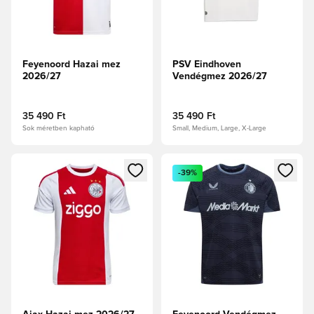
Feyenoord Hazai mez
PSV Eindhoven
2026/27
Vendégmez 2026/27
35 490 Ft
35 490 Ft
Sok méretben kapható
Small, Medium, Large, X-Large
Megnyit egy modált a bejelentkezéshez vagy a tagként való 
Megnyit egy modált a bejelent
-39%