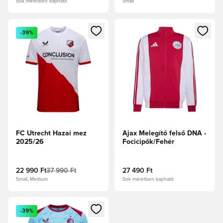
Sok méretben kapható
Small
Megnyit egy modált a bejelentkezéshez vagy a tagként való 
Megnyit egy modált a bejelent
-39%
FC Utrecht Hazai mez
Ajax Melegítő felső DNA -
2025/26
Focicipők/Fehér
22 990 Ft
37 990 Ft
27 490 Ft
Small, Medium
Sok méretben kapható
Megnyit egy modált a bejelentkezéshez vagy a tagként való 
-39%