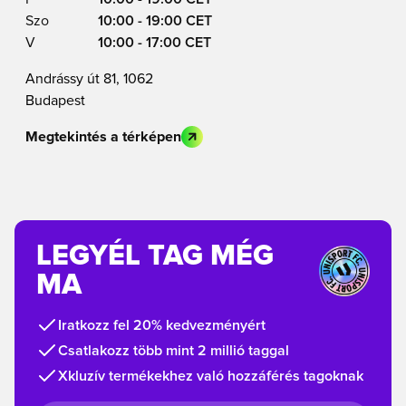
Szo
10:00 - 19:00 CET
V
10:00 - 17:00 CET
Andrássy út 81, 1062
Budapest
Megtekintés a térképen
LEGYÉL TAG MÉG
MA
Iratkozz fel 20% kedvezményért
Csatlakozz több mint 2 millió taggal
Xkluzív termékekhez való hozzáférés tagoknak