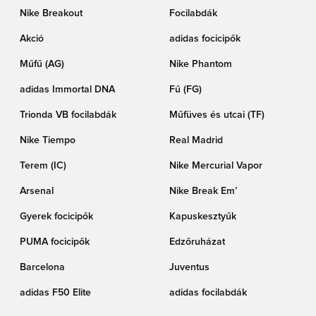
Nike Breakout
Focilabdák
Akció
adidas focicipők
Műfű (AG)
Nike Phantom
adidas Immortal DNA
Fű (FG)
Trionda VB focilabdák
Műfüves és utcai (TF)
Nike Tiempo
Real Madrid
Terem (IC)
Nike Mercurial Vapor
Arsenal
Nike Break Em’
Gyerek focicipők
Kapuskesztyűk
PUMA focicipők
Edzőruházat
Barcelona
Juventus
adidas F50 Elite
adidas focilabdák