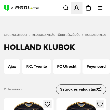
Megnyit egy modált a bejele
SZURKOLÓI BOLT
KLUBOK A VILÁG TÖBBI RÉSZÉRŐL
HOLLAND KLUBO
HOLLAND KLUBOK
Ajax
F.C. Twente
FC Utrecht
Feyenoord
Szűrők és válogatás
11
Termékek
Megnyit egy modált a bejelentkezéshez vagy a tagként való 
Megnyit egy modált a bejelent