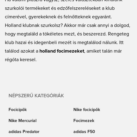
PSV Eindhoven. Nálunk, a Unisportnál számos holland csapat focimezét
szurkolói termékeket és edzőfelszereléseket a klub
megtalálod.
címerével, gyerekeknek és felnőtteknek egyaránt.
Holland klubnak szurkolsz? Akkor már csak annyi a dolgod,
hogy megtaláld a tökéletes mezt, és beszerezd. Rengeteg
klub hazai és idegenbeli mezét is megtalálod nálunk. Itt
találod azokat a
holland focimezeket
, amiket talán már
régóta keresel.
NÉPSZERŰ KATEGÓRIÁK
Focicipők
Nike focicipők
Nike Mercurial
Focimezek
adidas Predator
adidas F50