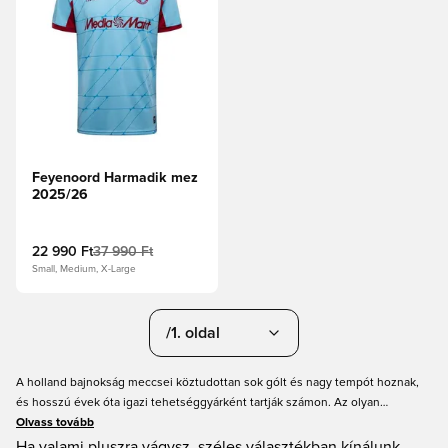
Feyenoord Harmadik mez
2025/26
22 990 Ft
37 990 Ft
Small, Medium, X-Large
/1. oldal
A holland bajnokság meccsei köztudottan sok gólt és nagy tempót hoznak,
és hosszú évek óta igazi tehetséggyárként tartják számon. Az olyan
klubokkal, mint az Ajax és a rengeteg tehetségük, szinte garantált a gólzápor
Olvass tovább
a holland ligában. Hollandia legnagyobb klubjai hosszú évek óta az Ajax és a
Ha valami pluszra vágysz, széles választékban kínálunk