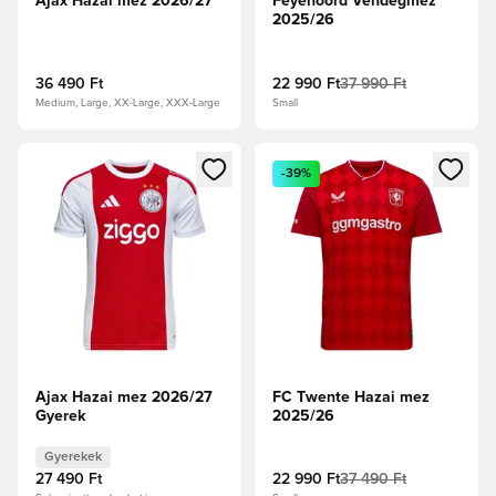
Ajax Hazai mez 2026/27
Feyenoord Vendégmez
2025/26
36 490 Ft
22 990 Ft
37 990 Ft
Medium, Large, XX-Large, XXX-Large
Small
Megnyit egy modált a bejelentkezéshez vagy a tagként való 
Megnyit egy modált a bejelent
-39%
Ajax Hazai mez 2026/27
FC Twente Hazai mez
Gyerek
2025/26
Gyerekek
27 490 Ft
22 990 Ft
37 490 Ft