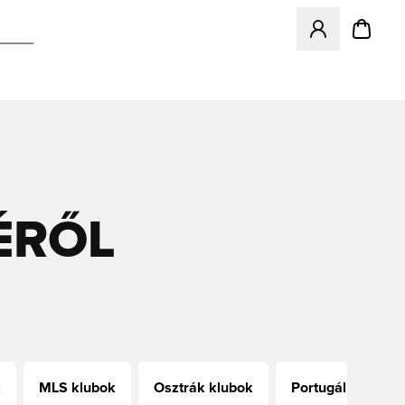
Megnyit egy modá
ÉRŐL
k
MLS klubok
Osztrák klubok
Portugál klubok