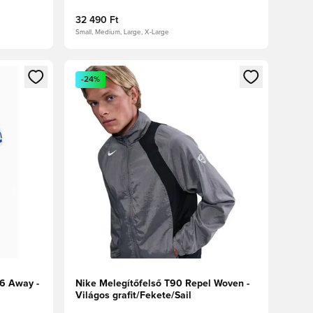
32 490 Ft
Small, Medium, Large, X-Large
oz
tkezéshez vagy a tagként való regisztrációhoz
Megnyit egy modált a bejelentkezéshez vagy a tag
-24%
6 Away -
Nike Melegítőfelső T90 Repel Woven -
Világos grafit/Fekete/Sail