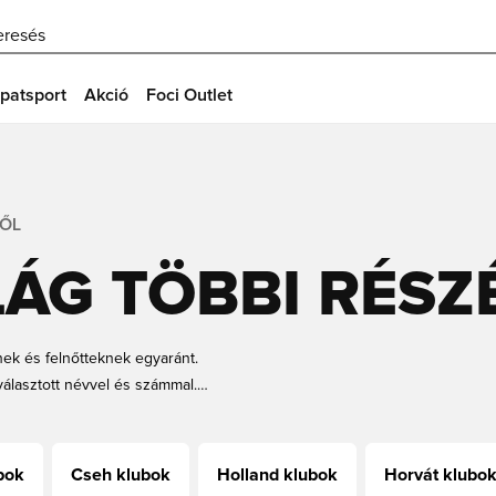
eresés
patsport
Akció
Foci Outlet
RŐL
LÁG TÖBBI RÉSZ
nek és felnőtteknek egyaránt.
 választott névvel és számmal.
ubok
Cseh klubok
Holland klubok
Horvát klubo