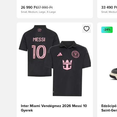
26 990 Ft
37 990 Ft
33 490 F
Small, Medium, Large, X-Large
Small, Mediu
Megnyit egy modált a bejelentkezéshez vagy a tagkén
Megnyit e
-24%
Inter Miami Vendégmez 2026 Messi 10
Edzőcipő
Gyerek
Saint-Ger