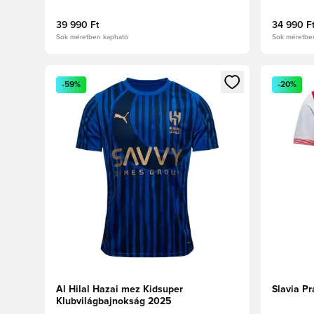
39 990 Ft
34 990 F
Sok méretben kapható
Sok méretbe
Megnyit egy modált a bejelentkezéshez vagy a tagkén
Megnyit e
-59%
-20%
Al Hilal Hazai mez Kidsuper
Slavia P
Klubvilágbajnokság 2025