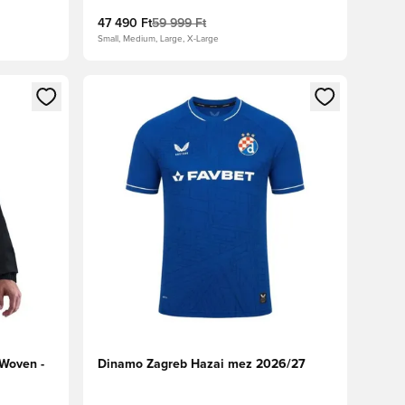
47 490 Ft
59 999 Ft
Small, Medium, Large, X-Large
oz
tkezéshez vagy a tagként való regisztrációhoz
Megnyit egy modált a bejelentkezéshez vagy a tag
 Woven -
Dinamo Zagreb Hazai mez 2026/27