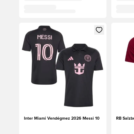
Megnyit egy modált a bejelentkezéshez vagy a tagkén
Megnyit e
Inter Miami Vendégmez 2026 Messi 10
RB Salzb