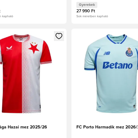
Gyerekek
t
27 990 Ft
n kapható
Sok méretben kapható
t való regisztrációhoz
gy modált a bejelentkezéshez vagy a tagként való regisztrációh
Megnyit egy modált a bejelen
rága Hazai mez 2025/26
FC Porto Harmadik mez 2026/