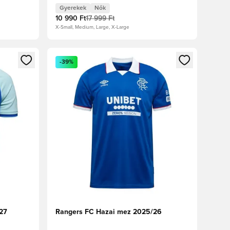
Gyerekek
Nők
10 990 Ft
17 999 Ft
X-Small, Medium, Large, X-Large
oz
tkezéshez vagy a tagként való regisztrációhoz
Megnyit egy modált a bejelentkezéshez vagy a tag
-39%
27
Rangers FC Hazai mez 2025/26