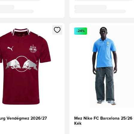
t való regisztrációhoz
gy modált a bejelentkezéshez vagy a tagként való regisztrációh
Megnyit egy modált a bejelen
-24%
urg Vendégmez 2026/27
Mez Nike FC Barcelona 25/26 
Kék