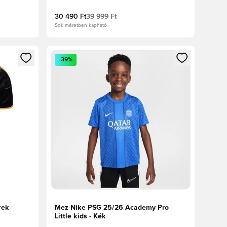
30 490 Ft
39 999 Ft
Sok méretben kapható
oz
tkezéshez vagy a tagként való regisztrációhoz
Megnyit egy modált a bejelentkezéshez vagy a tag
-39%
rek
Mez Nike PSG 25/26 Academy Pro
Little kids - Kék