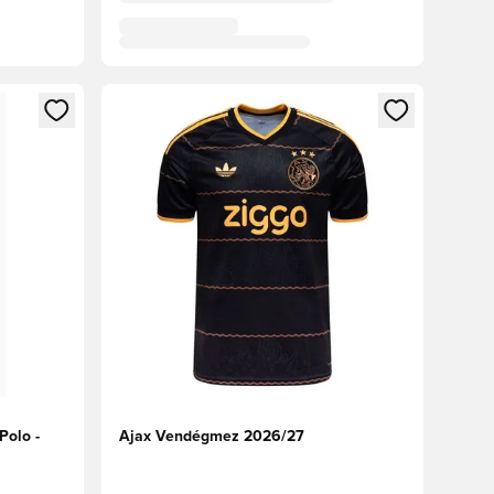
oz
tkezéshez vagy a tagként való regisztrációhoz
Megnyit egy modált a bejelentkezéshez vagy a tag
Polo -
Ajax Vendégmez 2026/27