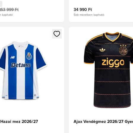
t
53 999 Ft
34 990 Ft
n kapható
Sok méretben kapható
t való regisztrációhoz
gy modált a bejelentkezéshez vagy a tagként való regisztrációh
Megnyit egy modált a bejelen
 Hazai mez 2026/27
Ajax Vendégmez 2026/27 Gye