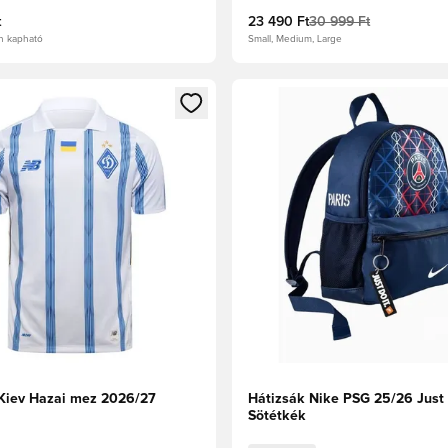
t
23 490 Ft
30 999 Ft
n kapható
Small, Medium, Large
t való regisztrációhoz
gy modált a bejelentkezéshez vagy a tagként való regisztrációh
Megnyit egy modált a bejelen
iev Hazai mez 2026/27
Hátizsák Nike PSG 25/26 Just D
Sötétkék