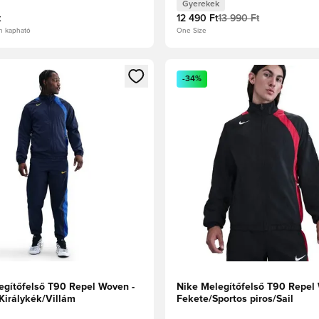
Gyerekek
t
12 490 Ft
13 990 Ft
n kapható
One Size
t való regisztrációhoz
gy modált a bejelentkezéshez vagy a tagként való regisztrációh
Megnyit egy modált a bejelen
-34%
egítőfelső T90 Repel Woven -
Nike Melegítőfelső T90 Repel
Királykék/Villám
Fekete/Sportos piros/Sail