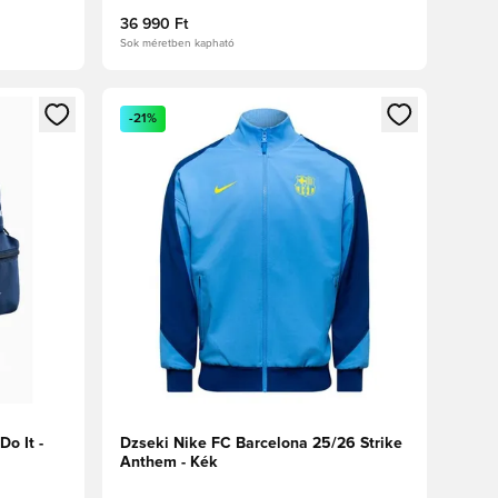
36 990 Ft
Sok méretben kapható
oz
tkezéshez vagy a tagként való regisztrációhoz
Megnyit egy modált a bejelentkezéshez vagy a tag
-21%
o It -
Dzseki Nike FC Barcelona 25/26 Strike
Anthem - Kék