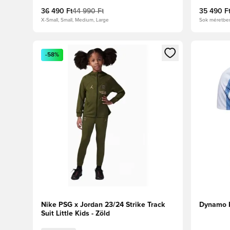
36 490 Ft
44 990 Ft
35 490 F
X-Small, Small, Medium, Large
Sok méretbe
Megnyit egy modált a bejelentkezéshez vagy a tagkén
Megnyit e
-58%
Nike PSG x Jordan 23/24 Strike Track
Dynamo K
Suit Little Kids - Zöld