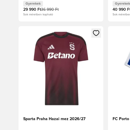
Gyerekek
Gyerekek
29 990 Ft
36 990 Ft
40 990 F
Sok méretben kapható
Sok méretbe
Megnyit egy modált a bejelentkezéshez vagy a tagkén
Megnyit e
Sparta Praha Hazai mez 2026/27
FC Porto