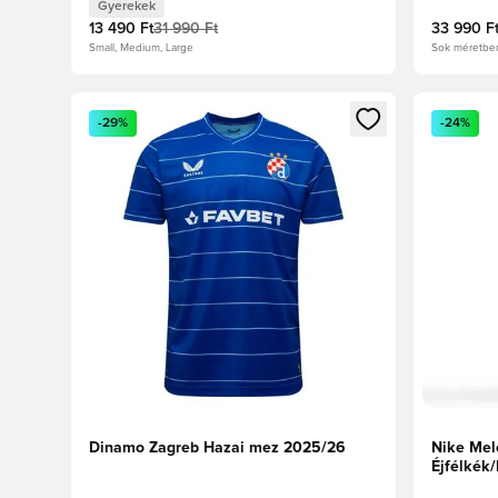
Gyerekek
13 490 Ft
31 990 Ft
33 990 F
Small, Medium, Large
Sok méretbe
Megnyit egy modált a bejelentkezéshez vagy a tagkén
Megnyit e
-29%
-24%
Dinamo Zagreb Hazai mez 2025/26
Nike Mel
Éjfélkék/