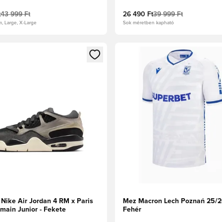
t
43 999 Ft
26 490 Ft
39 999 Ft
m, Large, X-Large
Sok méretben kapható
t való regisztrációhoz
gy modált a bejelentkezéshez vagy a tagként való regisztrációh
Megnyit egy modált a bejelen
 Nike Air Jordan 4 RM x Paris
Mez Macron Lech Poznań 25/2
main Junior - Fekete
Fehér