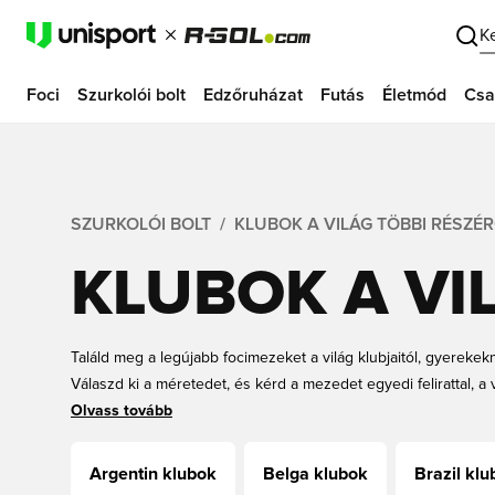
K
Foci
Szurkolói bolt
Edzőruházat
Futás
Életmód
Csa
SZURKOLÓI BOLT
KLUBOK A VILÁG TÖBBI RÉSZÉ
KLUBOK A VI
Találd meg a legújabb focimezeket a világ klubjaitól, gyerekek
Válaszd ki a méretedet, és kérd a mezedet egyedi felirattal, a
Rendeld meg új focimezedet online a Unisportnál még ma.
Olvass tovább
Argentin klubok
Belga klubok
Brazil kl