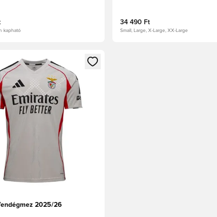
t
34 490 Ft
n kapható
Small, Large, X-Large, XX-Large
t való regisztrációhoz
gy modált a bejelentkezéshez vagy a tagként való regisztrációh
 Vendégmez 2025/26