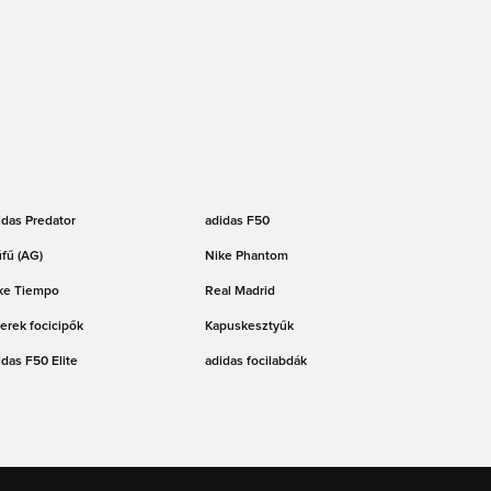
idas Predator
adidas F50
fű (AG)
Nike Phantom
ke Tiempo
Real Madrid
erek focicipők
Kapuskesztyűk
idas F50 Elite
adidas focilabdák