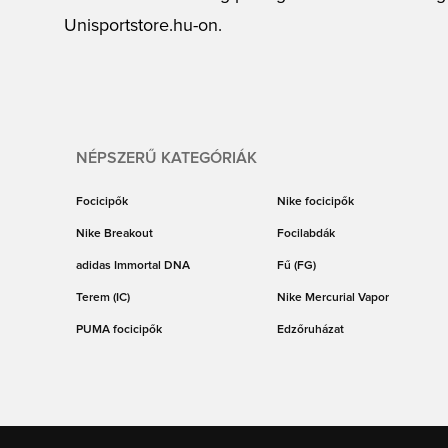
Unisportstore.hu-on.
NÉPSZERŰ KATEGÓRIÁK
Focicipők
Nike focicipők
Nike Breakout
Focilabdák
adidas Immortal DNA
Fű (FG)
Terem (IC)
Nike Mercurial Vapor
PUMA focicipők
Edzőruházat