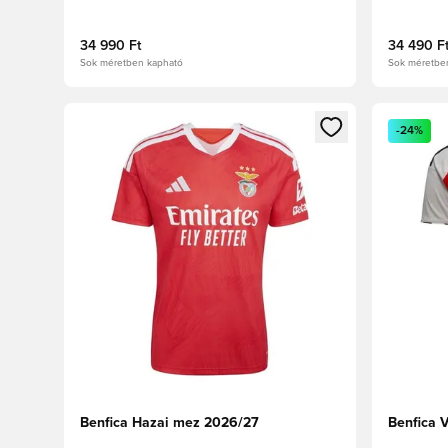
34 990 Ft
34 490 F
Sok méretben kapható
Sok méretbe
Megnyit egy modált a bejelentkezéshez vagy a tagkén
Megnyit e
-24%
Benfica Hazai mez 2026/27
Benfica