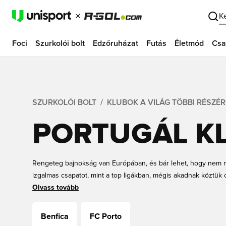
K
Foci
Szurkolói bolt
Edzőruházat
Futás
Életmód
Csa
SZURKOLÓI BOLT
KLUBOK A VILÁG TÖBBI RÉSZÉ
PORTUGÁL K
Rengeteg bajnokság van Európában, és bár lehet, hogy nem m
izgalmas csapatot, mint a top ligákban, mégis akadnak köztük
messzire jutni az európai kupasorozatokban. Portugál focimeze
Olvass tovább
A Primeira Ligában olyan klubokkal találkozhatsz, mint a Sport
Benficával karöltve évről évre ádáz küzdelmet vívnak a portugá
Benfica
FC Porto