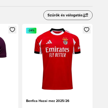
Szűrők és válogatás
oz
tkezéshez vagy a tagként való regisztrációhoz
Megnyit egy modált a bejelentkezéshez vagy a tag
-24%
Benfica Hazai mez 2025/26