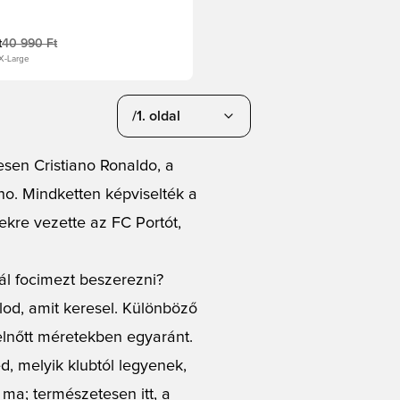
t
40 990 Ft
 X-Large
/1. oldal
esen Cristiano Ronaldo, a
ho. Mindketten képviselték a
ekre vezette az FC Portót,
gál focimezt beszerezni?
lod, amit keresel. Különböző
elnőtt méretekben egyaránt.
, melyik klubtól legyenek,
ma; természetesen itt, a