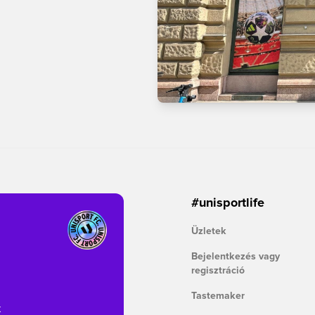
#unisportlife
Üzletek
Bejelentkezés vagy
regisztráció
Tastemaker
k