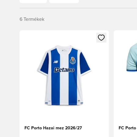
6
Termékek
Megnyit egy modált a bejelentkezéshez vagy a tagkén
Megnyit e
FC Porto Hazai mez 2026/27
FC Porto