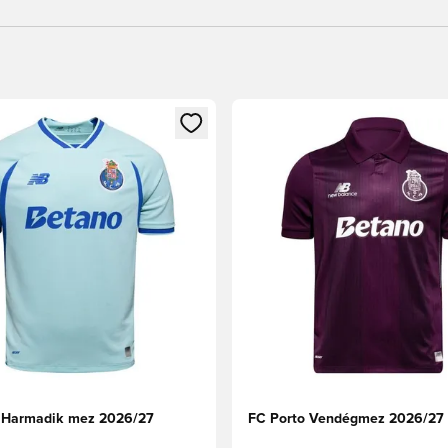
t való regisztrációhoz
gy modált a bejelentkezéshez vagy a tagként való regisztrációh
Megnyit egy modált a bejelen
 Harmadik mez 2026/27
FC Porto Vendégmez 2026/27