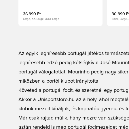
36 990 Ft
30 990 F
Large, XX-Large, XXX-Large
Small, Large,
Az egyik leghíresebb portugál játékos természet
leghíresebb edző pedig kétségkívül José Mourin
portugál válogatottat, Mourinho pedig nagy siker
miközben a portói klubot irányította.
Követed a portugál focit, és szeretnél egy portu
Akkor a Unisportstore.hu az a hely, ahol megtalá
klubok mezeit kínáljuk, és kaphatók gyerek- és f
Már csak rajtad múlik, hány mezre van szükséged
aztán rendeld is meg portugál focimezeidet még 