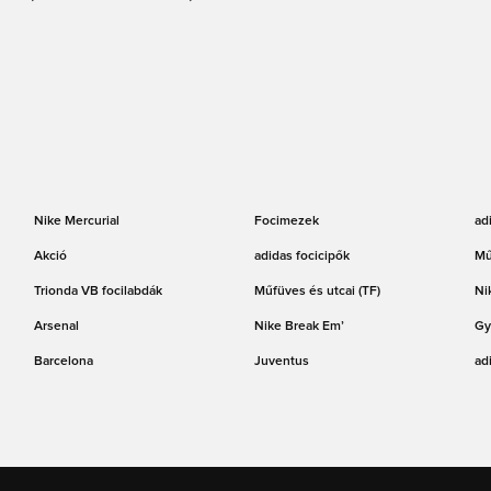
Nike Mercurial
Focimezek
ad
Akció
adidas focicipők
Mű
Trionda VB focilabdák
Műfüves és utcai (TF)
Ni
Arsenal
Nike Break Em’
Gy
Barcelona
Juventus
ad