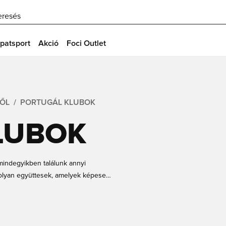
eresés
patsport
Akció
Foci Outlet
RŐL
PORTUGÁL KLUBOK
LUBOK
indegyikben találunk annyi
 olyan együttesek, amelyek képesek
ket keresel? Akkor jó helyen jársz!
ing Lisszabon és az FC Porto, akik a
l bajnoki címért.