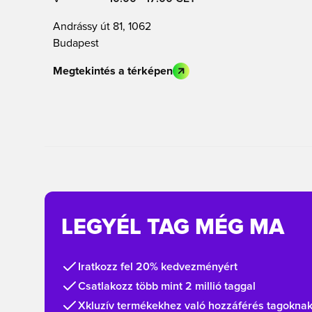
Andrássy út 81, 1062
Budapest
Megtekintés a térképen
LEGYÉL TAG MÉG MA
Iratkozz fel 20% kedvezményért
Csatlakozz több mint 2 millió taggal
Xkluzív termékekhez való hozzáférés tagokna