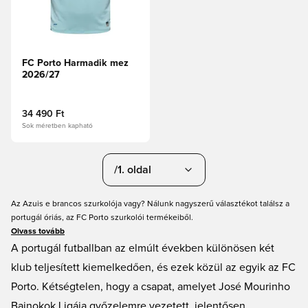
FC Porto Harmadik mez
2026/27
34 490 Ft
Sok méretben kapható
/1. oldal
Az Azuis e brancos szurkolója vagy? Nálunk nagyszerű választékot találsz a
portugál óriás, az FC Porto szurkolói termékeiből.
Olvass tovább
A portugál futballban az elmúlt években különösen két
klub teljesített kiemelkedően, és ezek közül az egyik az FC
Porto. Kétségtelen, hogy a csapat, amelyet José Mourinho
Bajnokok Ligája győzelemre vezetett, jelentősen