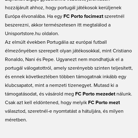
hozzájárult ahhoz, hogy portugál játékosok kerüljenek
Európa élvonalába. Ha egy
FC Porto focimezt
szeretnél
beszerezni, akkor természetesen itt megtalálod a
Unisportstore.hu oldalon.
Az elmúlt években Portugália az európai futball
élmezőnyében szerepelt olyan játékosokkal, mint Cristiano
Ronaldo, Nani és Pepe. Ugyanezt nem mondhatjuk el a
portugál válogatottról, amely szerényebb szinten teljesített,
és ennek következtében többen támogatnak inkább egy
klubcsapatot, mint a nemzeti tizenegyet. Mutasd ki a
támogatásodat, és vásárold meg
FC Porto mezedet
nálunk.
Csak azt kell eldöntened, hogy melyik
FC Porto mezt
választod, szeretnél-e nyomtatást a hátuljára, és milyen
méretben.