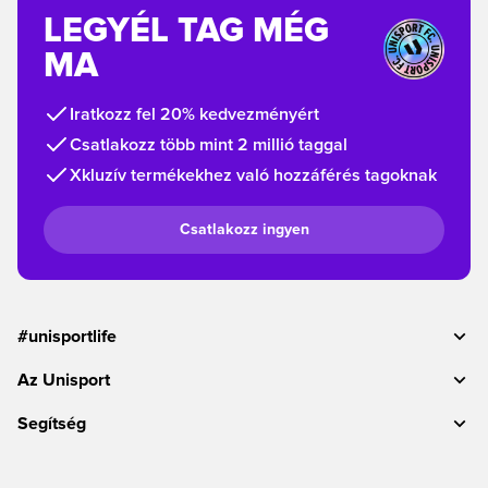
LEGYÉL TAG MÉG
MA
Iratkozz fel 20% kedvezményért
Csatlakozz több mint 2 millió taggal
Xkluzív termékekhez való hozzáférés tagoknak
Csatlakozz ingyen
#unisportlife
Az Unisport
Segítség