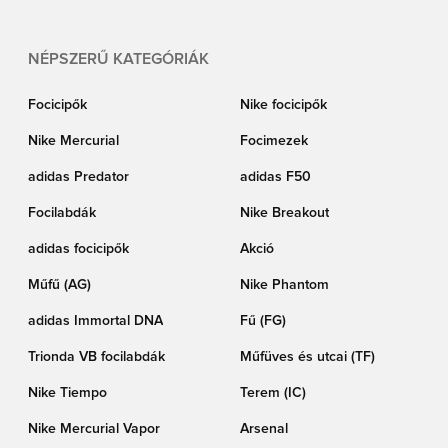
NÉPSZERŰ KATEGÓRIÁK
Focicipők
Nike focicipők
Nike Mercurial
Focimezek
adidas Predator
adidas F50
Focilabdák
Nike Breakout
adidas focicipők
Akció
Műfű (AG)
Nike Phantom
adidas Immortal DNA
Fű (FG)
Trionda VB focilabdák
Műfüves és utcai (TF)
Nike Tiempo
Terem (IC)
Nike Mercurial Vapor
Arsenal