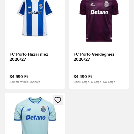
FC Porto Hazai mez
FC Porto Vendégmez
2026/27
2026/27
34 990 Ft
34 490 Ft
Sok méretben kapható
Small, Large, X-Large, XX-Large
Megnyit egy modált a bejelentkezéshez vagy a tagként való 