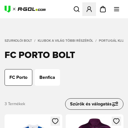
Megnyit egy modált a bejele
SZURKOLÓI BOLT
KLUBOK A VILÁG TÖBBI RÉSZÉRŐL
PORTUGÁL KLUB
FC PORTO BOLT
FC Porto
Benfica
Szűrők és válogatás
3
Termékek
Megnyit egy modált a bejelentkezéshez vagy a tagként való 
Megnyit egy modált a bejelent