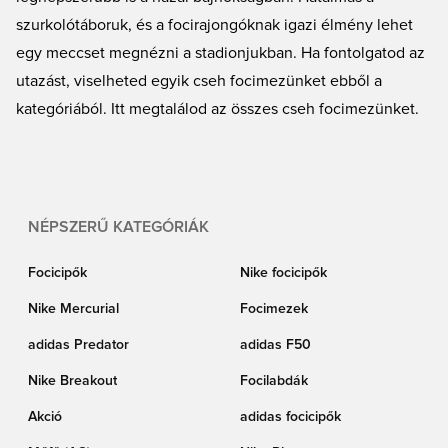
szurkolótáboruk, és a focirajongóknak igazi élmény lehet
egy meccset megnézni a stadionjukban. Ha fontolgatod az
utazást, viselheted egyik cseh focimezünket ebből a
kategóriából. Itt megtalálod az összes cseh focimezünket.
NÉPSZERŰ KATEGÓRIÁK
Focicipők
Nike focicipők
Nike Mercurial
Focimezek
adidas Predator
adidas F50
Nike Breakout
Focilabdák
Akció
adidas focicipők