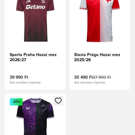
Sparta Praha Hazai mez
Slavia Prága Hazai mez
2026/27
2025/26
39 990 Ft
30 490 Ft
37 990 Ft
Sok méretben kapható
Sok méretben kapható
Megnyit egy modált a bejelentkezéshez vagy a tagként való 
-20%