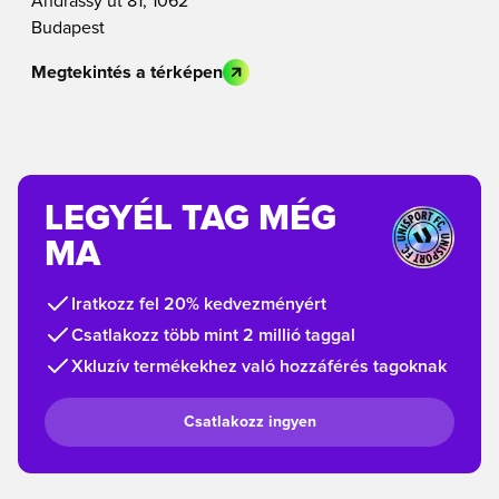
Andrássy út 81, 1062
Budapest
Megtekintés a térképen
LEGYÉL TAG MÉG
MA
Iratkozz fel 20% kedvezményért
Csatlakozz több mint 2 millió taggal
Xkluzív termékekhez való hozzáférés tagoknak
Csatlakozz ingyen