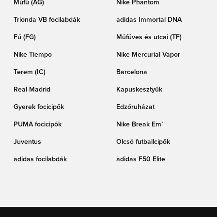
Műfű (AG)
Nike Phantom
Trionda VB focilabdák
adidas Immortal DNA
Fű (FG)
Műfüves és utcai (TF)
Nike Tiempo
Nike Mercurial Vapor
Terem (IC)
Barcelona
Real Madrid
Kapuskesztyűk
Gyerek focicipők
Edzőruházat
PUMA focicipők
Nike Break Em’
Juventus
Olcsó futballcipők
adidas focilabdák
adidas F50 Elite