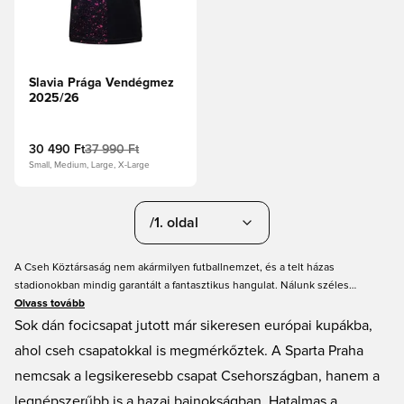
Slavia Prága Vendégmez
2025/26
30 490 Ft
37 990 Ft
Small, Medium, Large, X-Large
/1. oldal
A Cseh Köztársaság nem akármilyen futballnemzet, és a telt házas
stadionokban mindig garantált a fantasztikus hangulat. Nálunk széles
választékban találsz cseh focimezeket a legkedveltebb csapatoktól, többek
Olvass tovább
között a Sparta Prahatól. Amikor Dánia legjobb fociboltjában vásárolsz, akár
Sok dán focicsapat jutott már sikeresen európai kupákba,
nyomtatást is kérhetsz a cseh focimezed hátuljára. Lehet, hogy a saját neved
ahol cseh csapatokkal is megmérkőztek. A Sparta Praha
és számod szeretnéd a hátára, vagy esetleg a kedvenc játékosodét? A
nemcsak a legsikeresebb csapat Csehországban, hanem a
választás a tiéd!
legnépszerűbb is a hazai bajnokságban. Hatalmas a