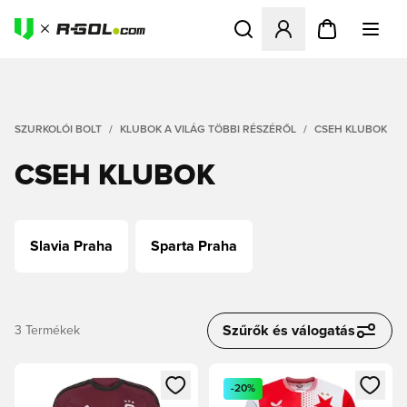
Megnyit egy modált a bejele
SZURKOLÓI BOLT
KLUBOK A VILÁG TÖBBI RÉSZÉRŐL
CSEH KLUBOK
CSEH KLUBOK
Slavia Praha
Sparta Praha
Szűrők és válogatás
3
Termékek
Megnyit egy modált a bejelentkezéshez vagy a tagként való 
Megnyit egy modált a bejelent
-20%