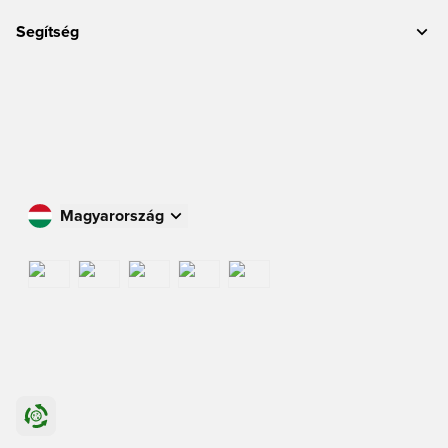
Segítség
Magyarország
Vásároljon az Ön országában
International
US