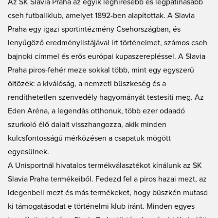
Az SK Slavia Praha az egyik leghíresebb és legpatinásabb
focimezeidhez, gyors kiszállítással.
cseh futballklub, amelyet 1892-ben alapítottak. A Slavia
Praha egy igazi sportintézmény Csehországban, és
lenyűgöző eredménylistájával írt történelmet, számos cseh
bajnoki címmel és erős európai kupaszerepléssel. A Slavia
Praha piros-fehér meze sokkal több, mint egy egyszerű
öltözék: a kiválóság, a nemzeti büszkeség és a
rendíthetetlen szenvedély hagyományát testesíti meg. Az
Eden Aréna, a legendás otthonuk, több ezer odaadó
szurkoló élő dalait visszhangozza, akik minden
kulcsfontosságú mérkőzésen a csapatuk mögött
egyesülnek.
A Unisportnál hivatalos termékválasztékot kínálunk az SK
Slavia Praha termékeiből. Fedezd fel a piros hazai mezt, az
idegenbeli mezt és más termékeket, hogy büszkén mutasd
ki támogatásodat e történelmi klub iránt. Minden egyes