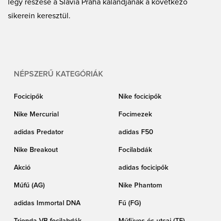
légy részese a Slavia Praha kalandjának a következő
sikerein keresztül.
NÉPSZERŰ KATEGÓRIÁK
Focicipők
Nike focicipők
Nike Mercurial
Focimezek
adidas Predator
adidas F50
Nike Breakout
Focilabdák
Akció
adidas focicipők
Műfű (AG)
Nike Phantom
adidas Immortal DNA
Fű (FG)
Trionda VB focilabdák
Műfüves és utcai (TF)