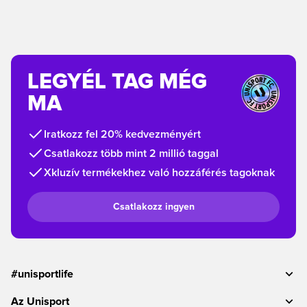
LEGYÉL TAG MÉG
MA
Iratkozz fel 20% kedvezményért
Csatlakozz több mint 2 millió taggal
Xkluzív termékekhez való hozzáférés tagoknak
Csatlakozz ingyen
#unisportlife
Az Unisport