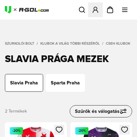
Megnyit egy modált a bejele
SZURKOLÓI BOLT
KLUBOK A VILÁG TÖBBI RÉSZÉRŐL
CSEH KLUBOK
SLAVIA PRÁGA MEZEK
Slavia Praha
Sparta Praha
Szűrők és válogatás
2
Termékek
Megnyit egy modált a bejelentkezéshez vagy a tagként való 
Megnyit egy modált a bejelent
-20%
-20%