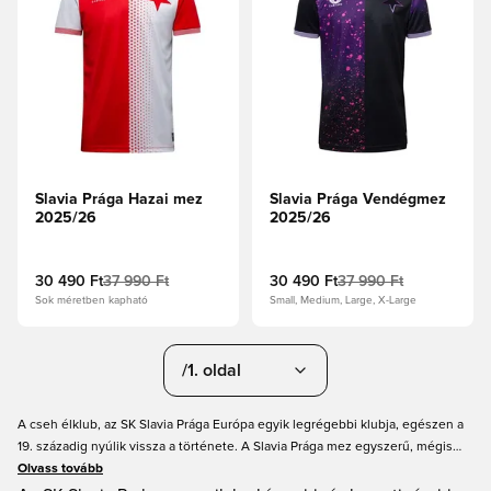
Slavia Prága Hazai mez
Slavia Prága Vendégmez
2025/26
2025/26
30 490 Ft
37 990 Ft
30 490 Ft
37 990 Ft
Sok méretben kapható
Small, Medium, Large, X-Large
/1. oldal
A cseh élklub, az SK Slavia Prága Európa egyik legrégebbi klubja, egészen a
19. századig nyúlik vissza a története. A Slavia Prága mez egyszerű, mégis
gyönyörű megjelenésű, a piros-fehér színvilággal és az ikonikus csillagos
Olvass tovább
címerrel. A Unisportnál remek áron juthatsz hozzá Slavia Prága