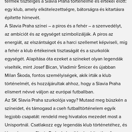
termék tisztelgés a Slavia Praha történelme és értékei előtt:
egy klub, amely elkötelezettségre, bátorságra és kitartásra
építette hírnevét.
A Slavia Praha színei – a piros és a fehér – a szenvedélyt,
az ambíciót és az egységet szimbolizálják. A piros az
energiát, az elszántságot és a harci szellemet képviseli, míg
a fehér a klub értékeinek tisztaságát és a szurkolók
egységét. Alapítása óta ezeket a színeket olyan legendák
viselték, mint Josef Bican, Vladimír Šmicer és újabban
Milan Škoda, fontos személyiségek, akik írták a klub
történelmét, és hozzájárultak ahhoz, hogy a Slavia Praha
elismert névvé váljon az európai futballban.
Az SK Slavia Praha szurkolója vagy? Mutasd meg büszkén a
színeidet, és támogasd a cseh futballtörténelem egyik
legjobb csapatát: rendeld meg hivatalos mezedet most a
Unisportnál. Csatlakozz egy legendás klub történetéhez, és