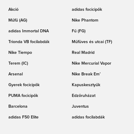
Akció
adidas focicipők
Műfű (AG)
Nike Phantom
adidas Immortal DNA
Fű (FG)
Trionda VB focilabdák
Műfüves és utcai (TF)
Nike Tiempo
Real Madrid
Terem (IC)
Nike Mercurial Vapor
Arsenal
Nike Break Em’
Gyerek focicipők
Kapuskesztyűk
PUMA focicipők
Edzőruházat
Barcelona
Juventus
adidas F50 Elite
adidas focilabdák