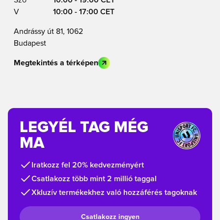
V
10:00 - 17:00 CET
Andrássy út 81, 1062
Budapest
Megtekintés a térképen
LEGYÉL TAG MÉG
MA
Iratkozz fel 20% kedvezményért
Csatlakozz több mint 2 millió taggal
Xkluzív termékekhez való hozzáférés tagoknak
Csatlakozz ingyen