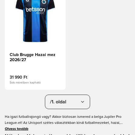
Club Brugge Hazai mez
2026/27
31 990 Ft
Sok méretben kapható
/1. oldal
Ha igazi futballrajongó vagy? Akkor biztosan ismered a belga Jupiler Pro
League-et! Az Unisport széles választékban kínál futballmezeket, hazai,
idegenbeli és akár harmadik számú mezeket is a belga futballkluboktól. Talán
Olvass tovább
a KV Mechelen a te klubod? Vagy esetleg a Sint-Truidense VV, a Standard