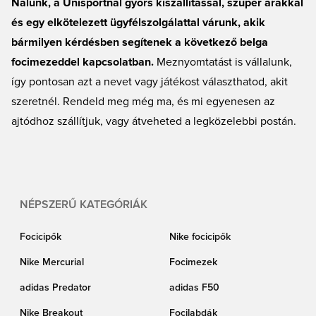
Nálunk, a Unisportnál gyors kiszállítással, szuper árakkal
Liege, a Waasland-Beveren vagy a Club Brugge? Böngészd kínálatunkat, és
és egy elkötelezett ügyfélszolgálattal várunk, akik
találd meg a hozzád illő mezt! Elkötelezett ügyfélszolgálattal, korrekt árakkal
bármilyen kérdésben segítenek a következő belga
és gyors szállítással – az Unisport a tökéletes hely minden futballrajongó
számára.
focimezeddel kapcsolatban.
Meznyomtatást is vállalunk,
így pontosan azt a nevet vagy játékost választhatod, akit
szeretnél. Rendeld meg még ma, és mi egyenesen az
ajtódhoz szállítjuk, vagy átveheted a legközelebbi postán.
NÉPSZERŰ KATEGÓRIÁK
Focicipők
Nike focicipők
Nike Mercurial
Focimezek
adidas Predator
adidas F50
Nike Breakout
Focilabdák