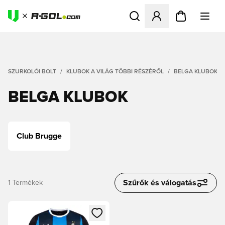
Megnyit egy modált a bejele
SZURKOLÓI BOLT
KLUBOK A VILÁG TÖBBI RÉSZÉRŐL
BELGA KLUBOK
BELGA KLUBOK
Club Brugge
Szűrők és válogatás
1
Termékek
Megnyit egy modált a bejelentkezéshez vagy a tagként való 