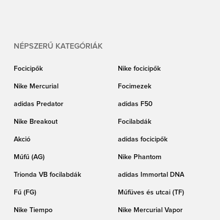
számához, vagy a saját nevedhez és számodhoz?
NÉPSZERŰ KATEGÓRIÁK
Focicipők
Nike focicipők
Nike Mercurial
Focimezek
adidas Predator
adidas F50
Nike Breakout
Focilabdák
Akció
adidas focicipők
Műfű (AG)
Nike Phantom
Trionda VB focilabdák
adidas Immortal DNA
Fű (FG)
Műfüves és utcai (TF)
Nike Tiempo
Nike Mercurial Vapor