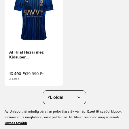
Al Hilal Hazai mez
Kidsuper
Klubvilágbajnokság 2025
16 490 Ft
39 990 Ft
X-Large
/1. oldal
Az Unisportnál mindig páratlan pólóválaszték vár rád. Ezért itt szaúdi klubok
focimezeit is megtalálod, mint például az Al Hilalét. Rendeld meg a Szaúd-
Arábia pólót itt, kedvező áron. Itt Szaúd-Arábia pólókat találsz számos
Olvass tovább
méretben. Kérhető-e nyomtatás a pólóra? Mit szólnál egy focista nevéhez és