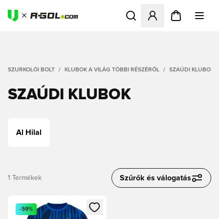
Megnyit egy modált a bejele
SZURKOLÓI BOLT
KLUBOK A VILÁG TÖBBI RÉSZÉRŐL
SZAÚDI KLUBOK
SZAÚDI KLUBOK
Al Hilal
Szűrők és válogatás
1
Termékek
Megnyit egy modált a bejelentkezéshez vagy a tagként való 
-59%