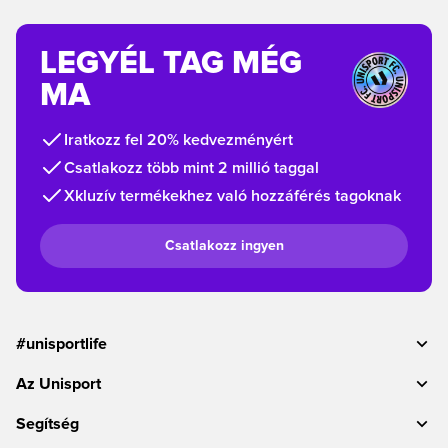
LEGYÉL TAG MÉG
MA
Iratkozz fel 20% kedvezményért
Csatlakozz több mint 2 millió taggal
Xkluzív termékekhez való hozzáférés tagoknak
Csatlakozz ingyen
#unisportlife
Az Unisport
Segítség