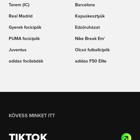
Terem (IC)
Barcelona
Real Madrid
Kapuskesztyűk
Gyerek focicipők
Edzőruházat
PUMA focicipők
Nike Break Em’
Juventus
Olcsó futballcipők
adidas focilabdák
adidas F50 Elite
KÖVESS MINKET ITT
TIKTOK