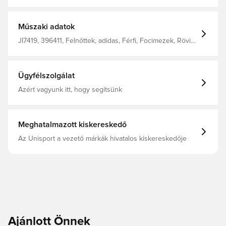
készült, mint a játékosok által a pályán, a klubért vívott
küzdelmek során viselt mez. A HEAT.RDY egy speciálisan
kifejlesztett anyag, amely elvezeti a nedvességet a
testről, így szárazon és kényelmesen tart, hogy
Műszaki adatok
maximálisan a játékra koncentrálhass. Slim fit 100%
poliészterből készült.
JI7419, 396411, Felnőttek, adidas, Férfi, Focimezek, Rövid
ujjú, Játékosmezek, 2025/26, Fekete, Harmadik mezek
Ügyfélszolgálat
Azért vagyunk itt, hogy segítsünk
Meghatalmazott kiskereskedő
Az Unisport a vezető márkák hivatalos kiskereskedője
Ajánlott Önnek