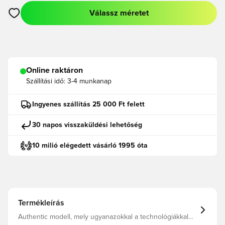
Válassz méretet
Megnyit egy modált a bejelentkezéshez vagy a tagként való r
Online raktáron
Szállítási idő:
3-4 munkanap
Ingyenes szállítás 25 000 Ft felett
30 napos visszaküldési lehetőség
10 milió elégedett vásárló 1995 óta
Termékleírás
Authentic modell, mely ugyanazokkal a technológiákkal