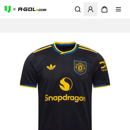
Megnyit egy modált a bejele