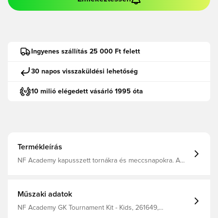
Ingyenes szállítás 25 000 Ft felett
30 napos visszaküldési lehetőség
10 milió elégedett vásárló 1995 óta
Termékleírás
NF Academy kapusszett tornákra és meccsnapokra. A
szett tartalmazza az NF Academy kapusmezét,
rövidnadrágját és sportszárát. Nyomtasd rá a mezre a
saját számodat, amit az NF Academy biztosít – ezt a
kosárba helyezéskor add meg. Gyerek méret.
Műszaki adatok
NF Academy GK Tournament Kit - Kids, 261649,
Rövidnadrág, Férfi, Női, Nike, Rövid ujjú, Kapusmezek,