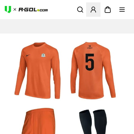
Megnyit egy modált a bejele