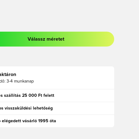
Válassz méretet
odált a bejelentkezéshez vagy a tagként való regisztrációhoz
aktáron
idő:
3-4 munkanap
s szállítás 25 000 Ft felett
s visszaküldési lehetőség
ó elégedett vásárló 1995 óta