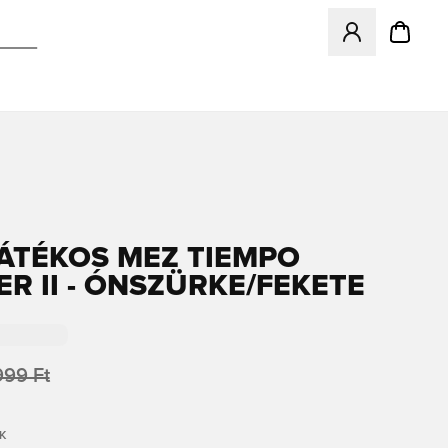
Megnyit egy modá
JÁTÉKOS MEZ TIEMPO
ER II - ÓNSZÜRKE/FEKETE
99 Ft
K