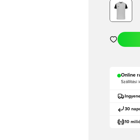
Megnyit egy m
Online r
Szállítási 
Ingyene
30 napo
10 mili