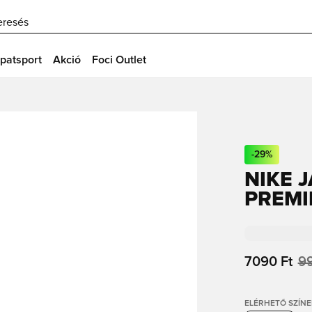
eresés
patsport
Akció
Foci Outlet
-
29
%
NIKE 
PREMI
7090 Ft
99
ELÉRHETŐ SZÍNE