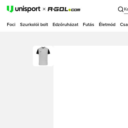
K
Foci
Szurkolói bolt
Edzőruházat
Futás
Életmód
Csa