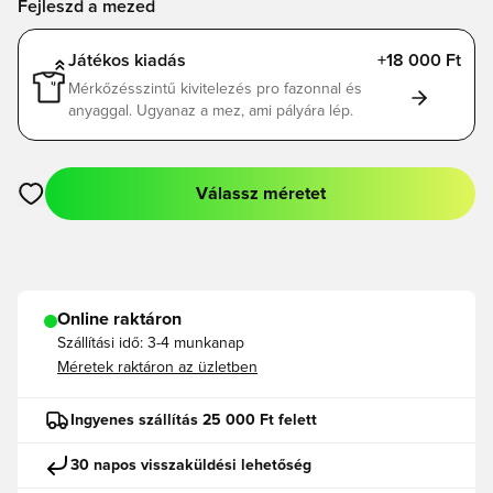
Fejleszd a mezed
Játékos kiadás
+18 000 Ft
Mérkőzésszintű kivitelezés pro fazonnal és
anyaggal. Ugyanaz a mez, ami pályára lép.
Válassz méretet
Megnyit egy modált a bejelentkezéshez vagy a tagként való r
Online raktáron
Szállítási idő:
3-4 munkanap
Méretek raktáron az üzletben
Ingyenes szállítás 25 000 Ft felett
30 napos visszaküldési lehetőség