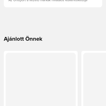
Az Unisport a vezető márkák hivatalos kiskereskedője
Ajánlott Önnek