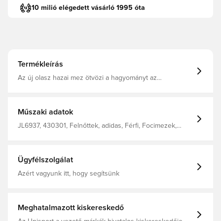
10 milió elégedett vásárló 1995 óta
Termékleírás
Az új olasz hazai mez ötvözi a hagyományt az
innovációval. Az élénk kék alapszínt arany díszítések és
babérlevél grafika teszi különlegessé, ezzel tisztelegve
az olasz futball eleganciája, jelentősége és gazdag
öröksége előtt, valamint az FIGC történelmének is
Műszaki adatok
emléket állítva. A játékosok által viselt dizájn CLIMACOOL
technológia Karcsúsított szabás 100% poliészterből
JL6937, 430301, Felnőttek, adidas, Férfi, Focimezek,
készült.
Szurkolói mezek, Rövid ujjú, Hazai mezek, Kék, 2026/27
Ügyfélszolgálat
Azért vagyunk itt, hogy segítsünk
Meghatalmazott kiskereskedő