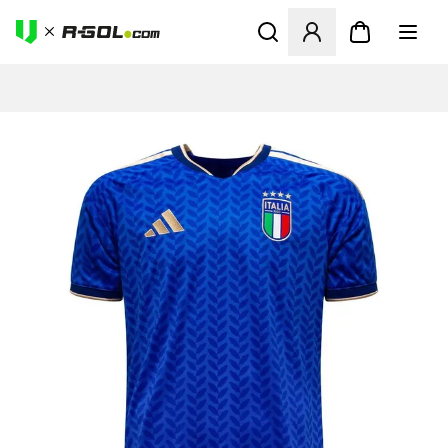
Megnyit egy modált a bejele