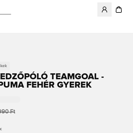
Megnyit egy modá
ekek
EDZŐPÓLÓ TEAMGOAL -
PUMA FEHÉR GYEREK
990 Ft
K