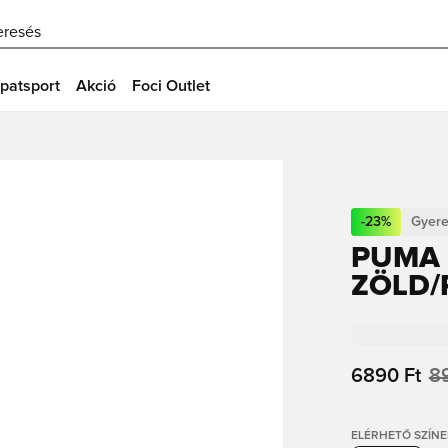
eresés
patsport
Akció
Foci Outlet
-
23
%
Gyer
PUMA 
ZÖLD/
6890 Ft
8
ELÉRHETŐ SZÍNE