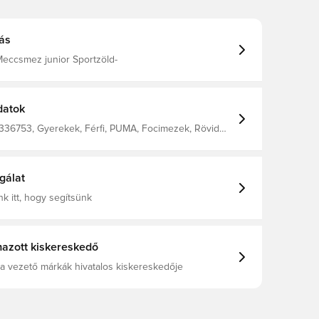
ás
ccsmez junior Sportzöld-
datok
336753, Gyerekek, Férfi, PUMA, Focimezek, Rövid
ujjú, Zöld, Unisex'S T-Shirt 100% Recycle Polyester (Knitted)
gálat
k itt, hogy segítsünk
azott kiskereskedő
a vezető márkák hivatalos kiskereskedője