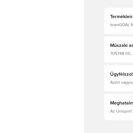
Termékleír
teamGOAL Me
Műszaki a
705748 05, 
Ügyfélszol
Azért vagyun
Meghatalm
Az Unisport 