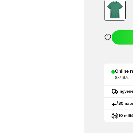
Megnyit egy m
Online r
Szállítási 
Ingyene
30 napo
10 mili