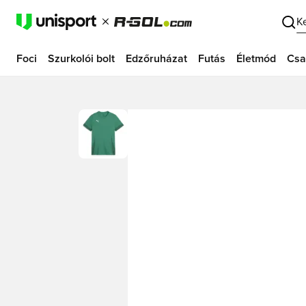
K
Foci
Szurkolói bolt
Edzőruházat
Futás
Életmód
Csa