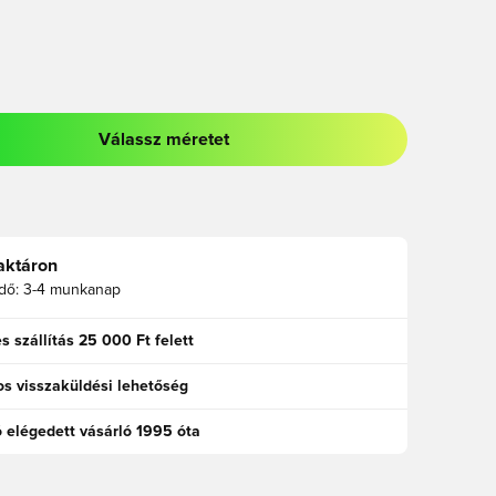
Válassz méretet
odált a bejelentkezéshez vagy a tagként való regisztrációhoz
aktáron
idő:
3-4 munkanap
s szállítás 25 000 Ft felett
s visszaküldési lehetőség
ó elégedett vásárló 1995 óta