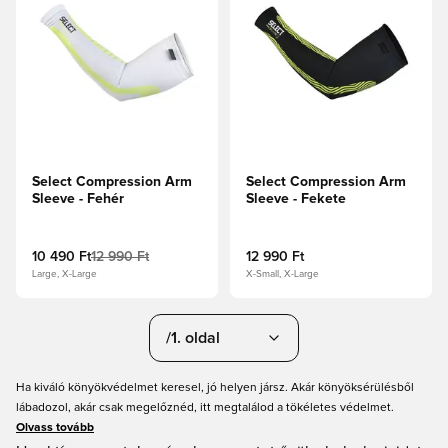
Select Compression Arm
Select Compression Arm
Sleeve - Fehér
Sleeve - Fekete
10 490 Ft
12 990 Ft
12 990 Ft
Large, X-Large
X-Small, X-Large
/1. oldal
Ha kiváló könyökvédelmet keresel, jó helyen jársz. Akár könyöksérülésből
lábadozol, akár csak megelőznéd, itt megtalálod a tökéletes védelmet.
Olvass tovább