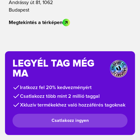
Andrássy út 81, 1062
Budapest
Megtekintés a térképen
LEGYÉL TAG MÉG
MA
Iratkozz fel 20% kedvezményért
Csatlakozz több mint 2 millió taggal
Xkluzív termékekhez való hozzáférés tagoknak
Csatlakozz ingyen