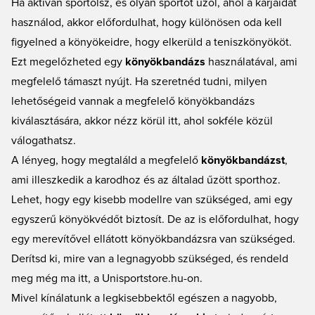
Ha aktívan sportolsz, és olyan sportot űzöl, ahol a karjaidat
használod, akkor előfordulhat, hogy különösen oda kell
figyelned a könyökeidre, hogy elkerüld a teniszkönyököt.
Ezt megelőzheted egy
könyökbandázs
használatával, ami
megfelelő támaszt nyújt. Ha szeretnéd tudni, milyen
lehetőségeid vannak a megfelelő könyökbandázs
kiválasztására, akkor nézz körül itt, ahol sokféle közül
válogathatsz.
A lényeg, hogy megtaláld a megfelelő
könyökbandázst
,
ami illeszkedik a karodhoz és az általad űzött sporthoz.
Lehet, hogy egy kisebb modellre van szükséged, ami egy
egyszerű könyökvédőt biztosít. De az is előfordulhat, hogy
egy merevítővel ellátott könyökbandázsra van szükséged.
Derítsd ki, mire van a legnagyobb szükséged, és rendeld
meg még ma itt, a Unisportstore.hu-on.
Mivel kínálatunk a legkisebbektől egészen a nagyobb,