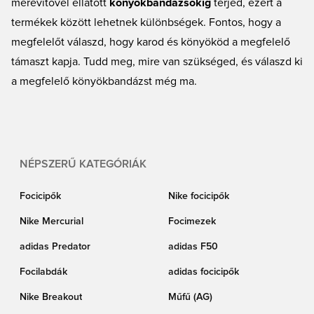
merevítővel ellátott
könyökbandázsokig
terjed, ezért a
termékek között lehetnek különbségek. Fontos, hogy a
megfelelőt válaszd, hogy karod és könyököd a megfelelő
támaszt kapja. Tudd meg, mire van szükséged, és válaszd ki
a megfelelő könyökbandázst még ma.
NÉPSZERŰ KATEGÓRIÁK
Focicipők
Nike focicipők
Nike Mercurial
Focimezek
adidas Predator
adidas F50
Focilabdák
adidas focicipők
Nike Breakout
Műfű (AG)