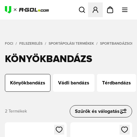
Megnyit egy modált a bejele
FOCI
FELSZERELÉS
SPORTÁPOLÁSI TERMÉKEK
SPORTBANDÁZSOK
KÖNYÖKBANDÁZS
Könyökbandázs
Vádli bandázs
Térdbandázs
Szűrők és válogatás
2
Termékek
Megnyit egy modált a bejelentkezéshez vagy a tagként való 
Megnyit egy modált a bejelent