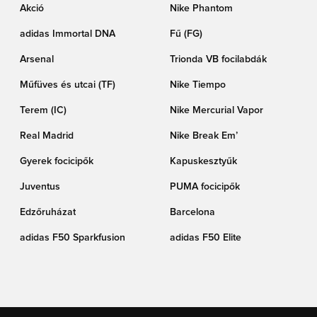
Akció
Nike Phantom
adidas Immortal DNA
Fű (FG)
Arsenal
Trionda VB focilabdák
Műfüves és utcai (TF)
Nike Tiempo
Terem (IC)
Nike Mercurial Vapor
Real Madrid
Nike Break Em’
Gyerek focicipők
Kapuskesztyűk
Juventus
PUMA focicipők
Edzőruházat
Barcelona
adidas F50 Sparkfusion
adidas F50 Elite