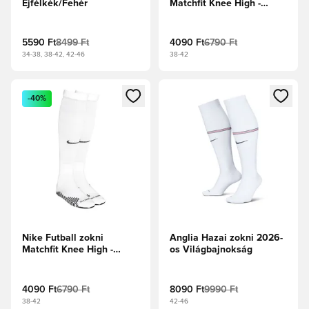
Éjfélkék/Fehér
Matchfit Knee High -
Egyetemi piros/Sportos
piros/Fehér
5590 Ft
8499 Ft
4090 Ft
6790 Ft
34-38, 38-42, 42-46
38-42
Megnyit egy modált a bejelentkezéshez vagy a tagként való 
Megnyit egy modált a bejelent
-40%
Nike Futball zokni
Anglia Hazai zokni 2026-
Matchfit Knee High -
os Világbajnokság
Fehér/Fekete
4090 Ft
6790 Ft
8090 Ft
9990 Ft
38-42
42-46