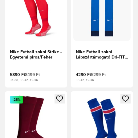
Nike Futball zokni Strike -
Nike Futball zokni
Egyetemi piros/Fehér
Lábszártámogató Dri-FIT
Strike - Királykék/
Éjfélkék/Fehér
5890 Ft
8499 Ft
4290 Ft
5299 Ft
34-38, 38-42, 42-46
38-42, 42-46
Megnyit egy modált a bejelentkezéshez vagy a tagként való 
Megnyit egy modált a bejelent
-28%