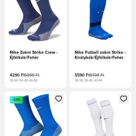
Nike Zokni Strike Crew -
Nike Futball zokni Strike -
Éjfélkék/Fehér
Királykék/Éjfélkék/Fehér
4290 Ft
5999 Ft
5590 Ft
8499 Ft
30-34, 34-38, 46-50
34-38, 38-42, 42-46
Megnyit egy modált a bejelentkezéshez vagy a tagként való 
Megnyit egy modált a bejelent
-33%