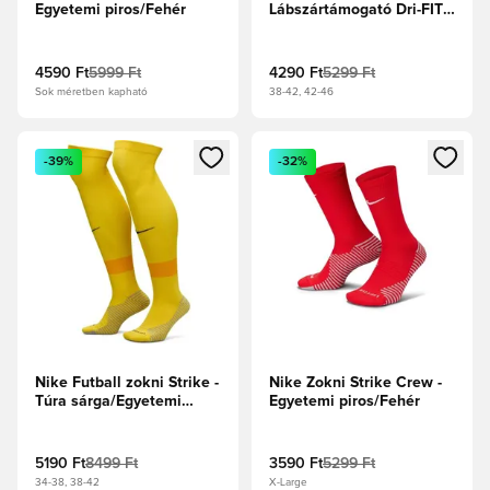
Egyetemi piros/Fehér
Lábszártámogató Dri-FIT
Strike - Fehér/Fekete
4590 Ft
5999 Ft
4290 Ft
5299 Ft
Sok méretben kapható
38-42, 42-46
Megnyit egy modált a bejelentkezéshez vagy a tagként való 
Megnyit egy modált a bejelent
-39%
-32%
Nike Futball zokni Strike -
Nike Zokni Strike Crew -
Túra sárga/Egyetemi
Egyetemi piros/Fehér
arany/Fekete
5190 Ft
8499 Ft
3590 Ft
5299 Ft
34-38, 38-42
X-Large