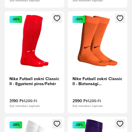
Sok méretben kapható
Sok méretben kapható
Megnyit egy modált a bejelentkezéshez vagy a tagként való 
Megnyit egy modált a bejelent
-26%
-30%
Nike Futball zokni Classic
Nike Futball zokni Classic
II - Egyetemi piros/Fehér
II - Biztonsági
narancs/Fekete
3190 Ft
4299 Ft
2990 Ft
4299 Ft
Sok méretben kapható
Sok méretben kapható
Megnyit egy modált a bejelentkezéshez vagy a tagként való 
Megnyit egy modált a bejelent
-28%
-28%