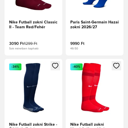
Nike Futball zokni Classic
Paris Saint-Germain Hazai
II - Team Red/Fehér
zokni 2026/27
3090 Ft
4299 Ft
9990 Ft
Sok méretben kapható
46-50
Megnyit egy modált a bejelentkezéshez vagy a tagként való 
Megnyit egy modált a bejelent
-34%
-40%
Nike Futball zokni Strike -
Nike Futball zokni