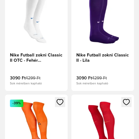
Nike Futball zokni Classic
Nike Futball zokni Classic
II OTC - Fehér
II - Lila
csapat/Királykék
3090 Ft
4299 Ft
3090 Ft
4299 Ft
Sok méretben kapható
Sok méretben kapható
Megnyit egy modált a bejelentkezéshez vagy a tagként való 
Megnyit egy modált a bejelent
-39%