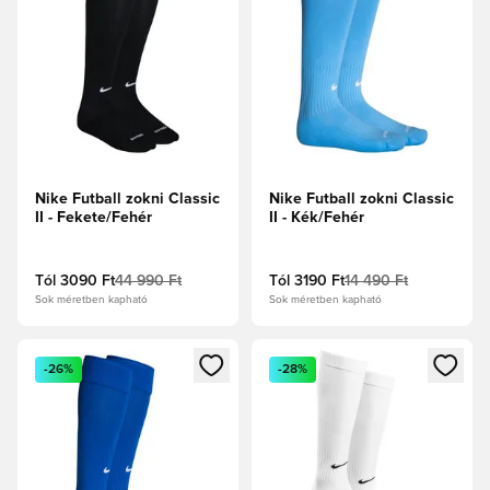
Nike Futball zokni Classic
Nike Futball zokni Classic
II - Fekete/Fehér
II - Kék/Fehér
Tól
3090 Ft
44 990 Ft
Tól
3190 Ft
14 490 Ft
Sok méretben kapható
Sok méretben kapható
Megnyit egy modált a bejelentkezéshez vagy a tagként való 
Megnyit egy modált a bejelent
-26%
-28%