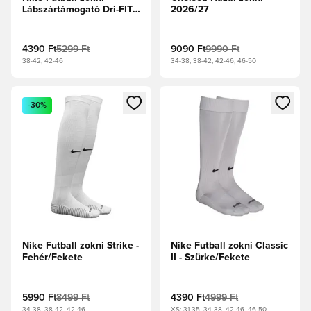
Lábszártámogató Dri-FIT
2026/27
Strike -
Fekete/Antracit/Fehér
4390 Ft
5299 Ft
9090 Ft
9990 Ft
38-42, 42-46
34-38, 38-42, 42-46, 46-50
Megnyit egy modált a bejelentkezéshez vagy a tagként való 
Megnyit egy modált a bejelent
-30%
Nike Futball zokni Strike -
Nike Futball zokni Classic
Fehér/Fekete
II - Szürke/Fekete
5990 Ft
8499 Ft
4390 Ft
4999 Ft
34-38, 38-42, 42-46
XS: 31-35, 34-38, 42-46, 46-50