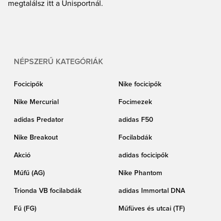
megtalálsz itt a Unisportnál.
NÉPSZERŰ KATEGÓRIÁK
Focicipők
Nike focicipők
Nike Mercurial
Focimezek
adidas Predator
adidas F50
Nike Breakout
Focilabdák
Akció
adidas focicipők
Műfű (AG)
Nike Phantom
Trionda VB focilabdák
adidas Immortal DNA
Fű (FG)
Műfüves és utcai (TF)