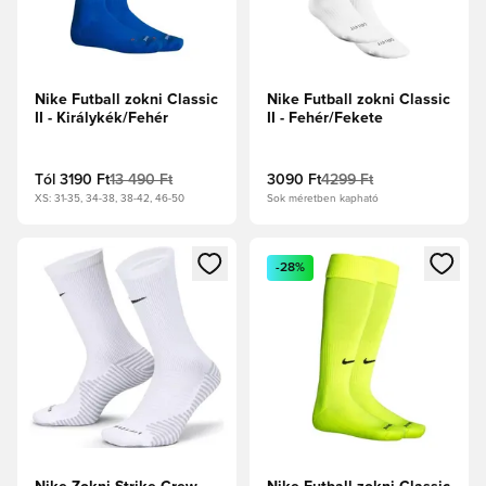
Nike Futball zokni Classic
Nike Futball zokni Classic
II - Királykék/Fehér
II - Fehér/Fekete
Tól
3190 Ft
13 490 Ft
3090 Ft
4299 Ft
XS: 31-35, 34-38, 38-42, 46-50
Sok méretben kapható
Megnyit egy modált a bejelentkezéshez vagy a tagként való 
Megnyit egy modált a bejelent
-28%