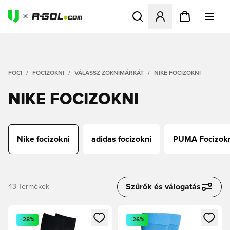
Megnyit egy modált a bejele
FOCI
FOCIZOKNI
VÁLASSZ ZOKNIMÁRKÁT
NIKE FOCIZOKNI
NIKE FOCIZOKNI
Nike focizokni
adidas focizokni
PUMA Focizok
Szűrők és válogatás
43
Termékek
Megnyit egy modált a bejelentkezéshez vagy a tagként való 
Megnyit egy modált a bejelent
-28%
-26%