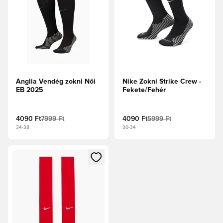
Anglia Vendég zokni Női
Nike Zokni Strike Crew -
EB 2025
Fekete/Fehér
4090 Ft
7999 Ft
4090 Ft
5999 Ft
34-38
30-34
Megnyit egy modált a bejelentkezéshez vagy a tagként való 