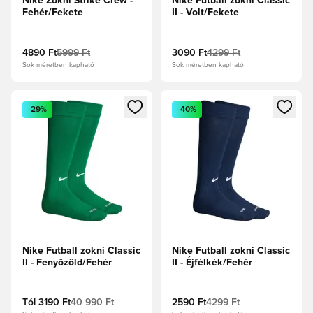
Nike Zokni Strike Crew -
Nike Futball zokni Classic
Fehér/Fekete
II - Volt/Fekete
4890 Ft
5999 Ft
3090 Ft
4299 Ft
Sok méretben kapható
Sok méretben kapható
Megnyit egy modált a bejelentkezéshez vagy a tagként való 
Megnyit egy modált a bejelent
-29%
-40%
Nike Futball zokni Classic
Nike Futball zokni Classic
II - Fenyőzöld/Fehér
II - Éjfélkék/Fehér
Tól
3190 Ft
40 990 Ft
2590 Ft
4299 Ft