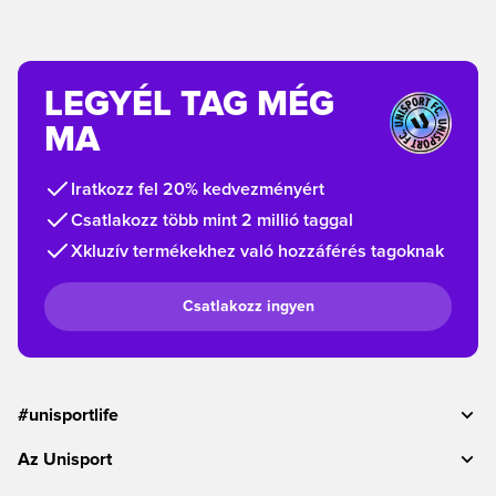
LEGYÉL TAG MÉG
MA
Iratkozz fel 20% kedvezményért
Csatlakozz több mint 2 millió taggal
Xkluzív termékekhez való hozzáférés tagoknak
Csatlakozz ingyen
#unisportlife
Az Unisport