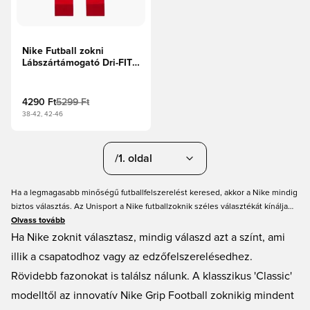
Nike Futball zokni
Lábszártámogató Dri-FIT
Strike - Egyetemi
piros/Fehér
4290 Ft
5299 Ft
38-42, 42-46
/1. oldal
Ha a legmagasabb minőségű futballfelszerelést keresed, akkor a Nike mindig
biztos választás. Az Unisport a Nike futballzoknik széles választékát kínálja
minden színben és mintában, így mindig megtalálhatod a hozzád illő párt. A
Olvass tovább
futballzokni fontos része a felszerelésednek.
Ha Nike zoknit választasz, mindig válaszd azt a színt, ami
illik a csapatodhoz vagy az edzőfelszerelésedhez.
Rövidebb fazonokat is találsz nálunk. A klasszikus 'Classic'
modelltől az innovatív Nike Grip Football zoknikig mindent