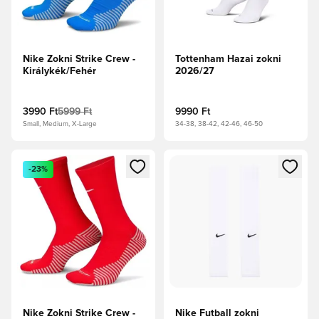
Nike Zokni Strike Crew -
Tottenham Hazai zokni
Királykék/Fehér
2026/27
3990 Ft
5999 Ft
9990 Ft
Small, Medium, X-Large
34-38, 38-42, 42-46, 46-50
Megnyit egy modált a bejelentkezéshez vagy a tagként való 
Megnyit egy modált a bejelent
-23%
Nike Zokni Strike Crew -
Nike Futball zokni