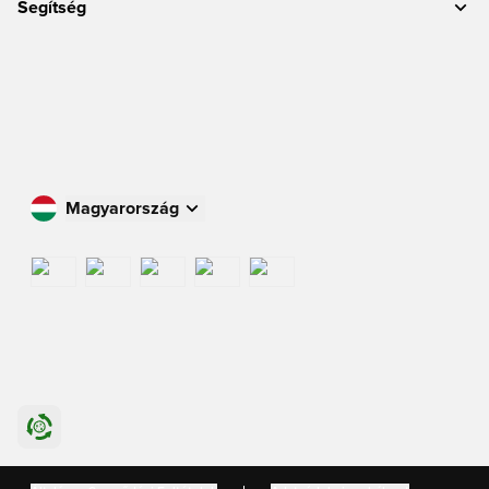
Segítség
Magyarország
Vásároljon az Ön országában
International
US
Danmark