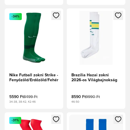
Megnyit egy modált a bejelentkezéshez vagy a tagként való 
Megnyit egy modált a bejelent
-34%
Nike Futball zokni Strike -
Brazília Hazai zokni
Fenyőzöld/Erdőzöld/Fehér
2026-os Világbajnokság
5590 Ft
8499 Ft
8590 Ft
9990 Ft
34-38, 38-42, 42-46
46-50
Megnyit egy modált a bejelentkezéshez vagy a tagként való 
Megnyit egy modált a bejelent
-31%