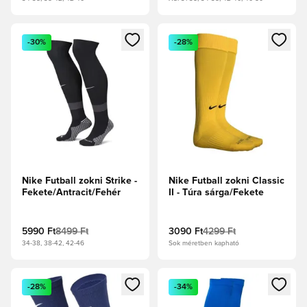
Megnyit egy modált a bejelentkezéshez vagy a tagként való 
Megnyit egy modált a bejelent
-30%
-28%
Nike Futball zokni Strike -
Nike Futball zokni Classic
Fekete/Antracit/Fehér
II - Túra sárga/Fekete
5990 Ft
8499 Ft
3090 Ft
4299 Ft
34-38, 38-42, 42-46
Sok méretben kapható
Megnyit egy modált a bejelentkezéshez vagy a tagként való 
Megnyit egy modált a bejelent
-28%
-34%