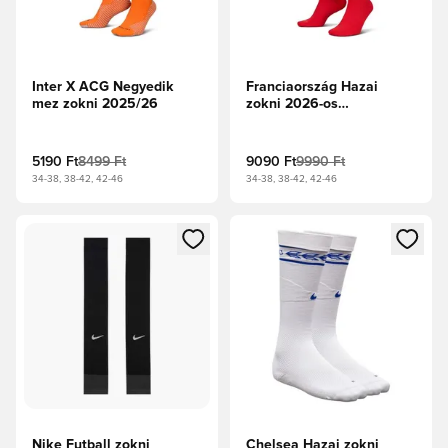
Inter X ACG Negyedik
Franciaország Hazai
mez zokni 2025/26
zokni 2026-os
Világbajnokság
5190 Ft
8499 Ft
9090 Ft
9990 Ft
34-38, 38-42, 42-46
34-38, 38-42, 42-46
Megnyit egy modált a bejelentkezéshez vagy a tagként való 
Megnyit egy modált a bejelent
Nike Futball zokni
Chelsea Hazai zokni