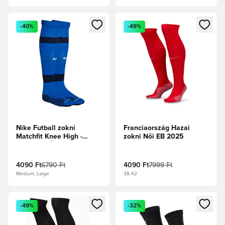
Megnyit egy modált a bejelentkezéshez vagy a tagként való 
Megnyit egy modált a bejelent
-40%
-49%
Nike Futball zokni
Franciaország Hazai
Matchfit Knee High -
zokni Női EB 2025
Királykék/Éjfélkék/Fehér
4090 Ft
6790 Ft
4090 Ft
7999 Ft
Medium, Large
38-42
Megnyit egy modált a bejelentkezéshez vagy a tagként való 
Megnyit egy modált a bejelent
-49%
-32%