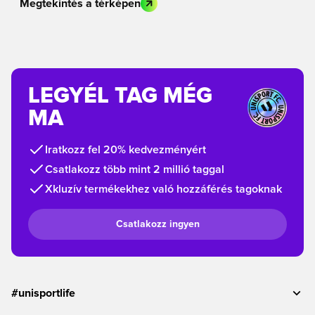
Megtekintés a térképen
LEGYÉL TAG MÉG
MA
Iratkozz fel 20% kedvezményért
Csatlakozz több mint 2 millió taggal
Xkluzív termékekhez való hozzáférés tagoknak
Csatlakozz ingyen
#unisportlife