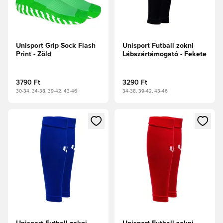
Unisport Grip Sock Flash
Unisport Futball zokni
Print - Zöld
Lábszártámogató - Fekete
3790 Ft
3290 Ft
30-34, 34-38, 39-42, 43-46
34-38, 39-42, 43-46
Megnyit egy modált a bejelentkezéshez vagy a tagként való 
Megnyit egy modált a bejelent