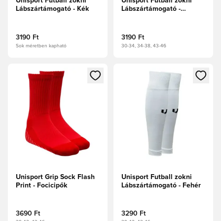
Unisport Futball zokni
Unisport Futball zokni
Lábszártámogató - Kék
Lábszártámogató -
Focicipők
3190 Ft
3190 Ft
Sok méretben kapható
30-34, 34-38, 43-46
Megnyit egy modált a bejelentkezéshez vagy a tagként való 
Megnyit egy modált a bejelent
Unisport Grip Sock Flash
Unisport Futball zokni
Print - Focicipők
Lábszártámogató - Fehér
3690 Ft
3290 Ft