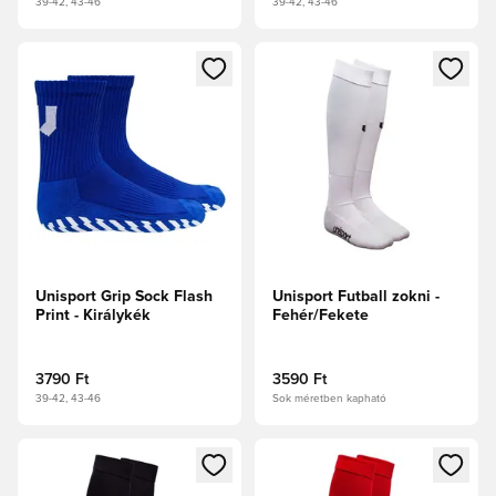
39-42, 43-46
39-42, 43-46
Megnyit egy modált a bejelentkezéshez vagy a tagként való 
Megnyit egy modált a bejelent
Unisport Grip Sock Flash
Unisport Futball zokni -
Print - Királykék
Fehér/Fekete
3790 Ft
3590 Ft
39-42, 43-46
Sok méretben kapható
Megnyit egy modált a bejelentkezéshez vagy a tagként való 
Megnyit egy modált a bejelent