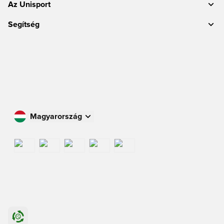
Az Unisport
Segítség
Magyarország
Vásároljon az Ön országában
International