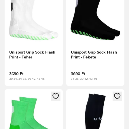
Unisport Grip Sock Flash
Unisport Grip Sock Flash
Print - Fehér
Print - Fekete
3690 Ft
3690 Ft
30-34, 34-38, 39-42, 43-46
34-38, 39-42, 43-46
Megnyit egy modált a bejelentkezéshez vagy a tagként való 
Megnyit egy modált a bejelent