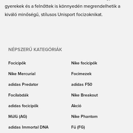
gyerekek és a felnőttek is könnyedén megrendelhetik a
kiváló minőségű, stílusos Unisport focizoknikat.
NÉPSZERŰ KATEGÓRIÁK
Focicipők
Nike focicipők
Nike Mercurial
Focimezek
adidas Predator
adidas F50
Focilabdák
Nike Breakout
adidas focicipők
Akció
Műfű (AG)
Nike Phantom
adidas Immortal DNA
Fű (FG)