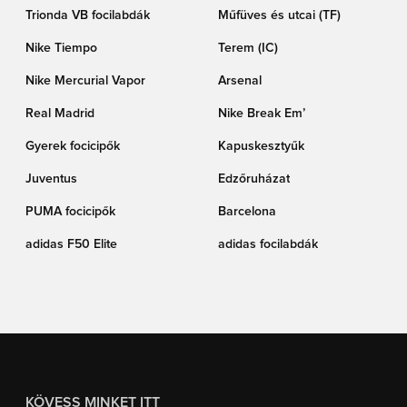
Trionda VB focilabdák
Műfüves és utcai (TF)
Nike Tiempo
Terem (IC)
Nike Mercurial Vapor
Arsenal
Real Madrid
Nike Break Em’
Gyerek focicipők
Kapuskesztyűk
Juventus
Edzőruházat
PUMA focicipők
Barcelona
adidas F50 Elite
adidas focilabdák
KÖVESS MINKET ITT