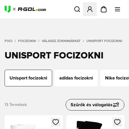
Megnyit egy modált a bejele
FOCI
FOCIZOKNI
VÁLASSZ ZOKNIMÁRKÁT
UNISPORT FOCIZOKNI
UNISPORT FOCIZOKNI
Unisport focizokni
adidas focizokni
Nike focizo
Szűrők és válogatás
13
Termékek
Megnyit egy modált a bejelentkezéshez vagy a tagként való 
Megnyit egy modált a bejelent