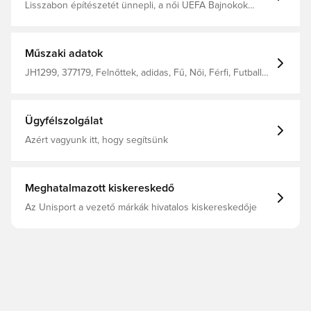
Lisszabon építészetét ünnepli, a női UEFA Bajnokok
Ligája döntőjének otthonát A csillagpaneleken látható
aprólékos mintázat az ikonikus porceláncsempéket
ünnepli, amelyek Lisszabon számos épületét díszítik, és
hagyományosan „azulejos” néven ismertek Azonos
Műszaki adatok
dizájnnal, mint a 24/25-ös női Bajnokok Ligája egyenes
kieséses szakaszának hivatalos meccslabdája
JH1299, 377179, Felnőttek, adidas, Fű, Női, Férfi, Futball
Varatmentes TSBE szerkezet Butil belső 100% hőre
labdák, Bajnokok Ligája, Narancs, Kék, Fehér
lágyuló poliuretán (újrahasznosított)
Ügyfélszolgálat
Azért vagyunk itt, hogy segítsünk
Meghatalmazott kiskereskedő
Az Unisport a vezető márkák hivatalos kiskereskedője