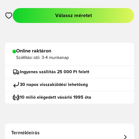
Válassz méretet
Megnyit egy modált a bejelentkezéshez vagy a tagként való r
Online raktáron
Szállítási idő:
3-4 munkanap
Ingyenes szállítás 25 000 Ft felett
30 napos visszaküldési lehetőség
10 milió elégedett vásárló 1995 óta
Termékleírás