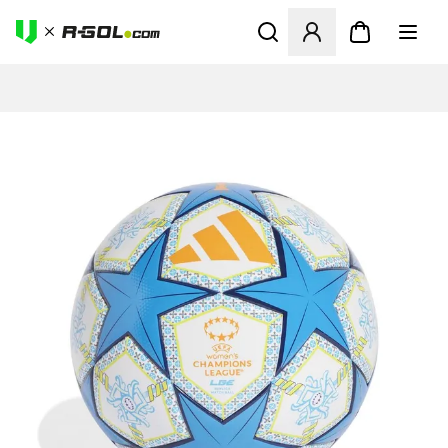
Megnyit egy modált a bejele