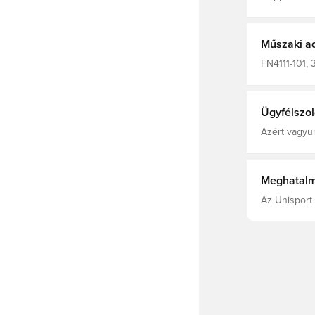
labdaérintést
biztosít a la
hosszú távo
Műszaki a
FN4111-101, 
Férfi, Fű, Ni
Ügyfélszol
Azért vagyun
Meghatalm
Az Unisport 