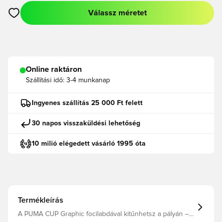
Válassz méretet
Megnyit egy modált a bejelentkezéshez vagy a tagként való r
Online raktáron
Szállítási idő:
3-4 munkanap
Ingyenes szállítás 25 000 Ft felett
30 napos visszaküldési lehetőség
10 milió elégedett vásárló 1995 óta
Termékleírás
A PUMA CUP Graphic focilabdával kitűnhetsz a pályán –