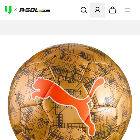
Megnyit egy modált a bejele