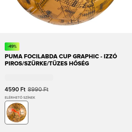
-
49
%
PUMA FOCILABDA CUP GRAPHIC - IZZÓ
PIROS/SZÜRKE/TÜZES HŐSÉG
4590 Ft
8990 Ft
ELÉRHETŐ SZÍNEK