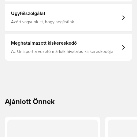
Felnőttek, Futball labdák, Fű, PUMA, Fehér
Ügyfélszolgálat
Azért vagyunk itt, hogy segítsünk
Meghatalmazott kiskereskedő
Az Unisport a vezető márkák hivatalos kiskereskedője
Ajánlott Önnek