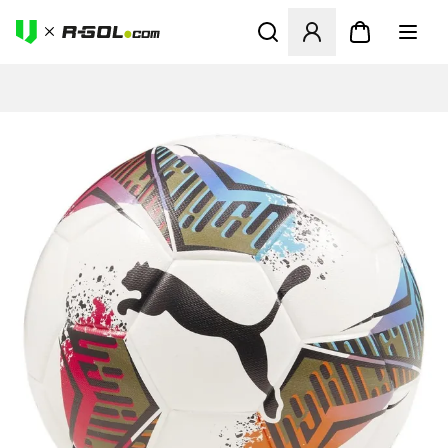
Megnyit egy modált a bejele