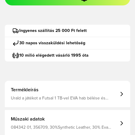
Ingyenes szállítás 25 000 Ft felett
30 napos visszaküldési lehetőség
10 milió elégedett vásárló 1995 óta
Termékleírás
Urald a játékot a Futsal 1 TB-vel EVA hab bélése és
alacsony visszapattanású belsője fokozott labdaérintést
biztosít, így tűpontos passzokat adhatsz 8 paneles
szerkezet EVA hab bélés a fokozott stabilitásért Alacsony
visszapattanású belső A FIFA® Quality Pro jelölés a
Műszaki adatok
legmagasabb szintű teljesítményt garantálja 30%
szintetikus bőr 30% EVA hab 30% szintetikus gumi 10%
084342 01, 356709, 30%Synthetic Leather, 30% Eva
poliészter
Foam 30%Synthetic Rubber, 10% Polyester, Férfi,