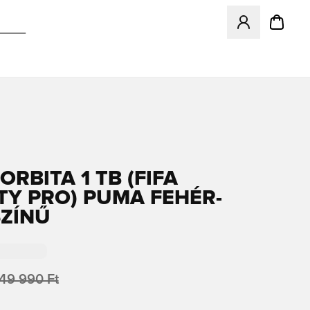
Megnyit egy modá
RBITA 1 TB (FIFA
TY PRO) PUMA FEHÉR-
ZÍNŰ
49 990 Ft