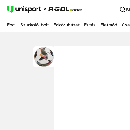
K
Foci
Szurkolói bolt
Edzőruházat
Futás
Életmód
Csa