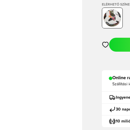
ELÉRHETŐ SZÍNE
Megnyit egy m
Online r
Szállítási 
Ingyene
30 napo
10 mili