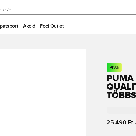
eresés
patsport
Akció
Foci Outlet
-
49
%
PUMA O
QUALI
TÖBBS
25 490 Ft