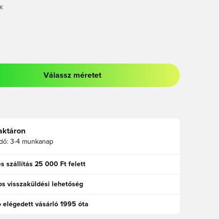
K
Válassz méretet
odált a bejelentkezéshez vagy a tagként való regisztrációhoz
aktáron
idő:
3-4 munkanap
s szállítás 25 000 Ft felett
s visszaküldési lehetőség
ó elégedett vásárló 1995 óta