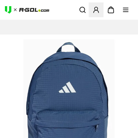
Megnyit egy modált a bejele