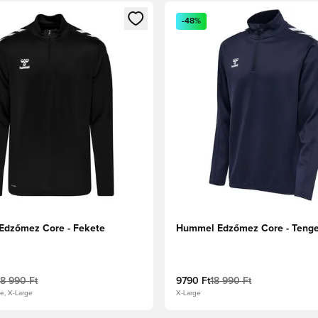
t való regisztrációhoz
gy modált a bejelentkezéshez vagy a tagként való regisztrációh
Megnyit egy modált a bejelen
-48%
dzőmez Core - Fekete
Hummel Edzőmez Core - Teng
18 990 Ft
9790 Ft
18 990 Ft
e, X-Large
X-Large