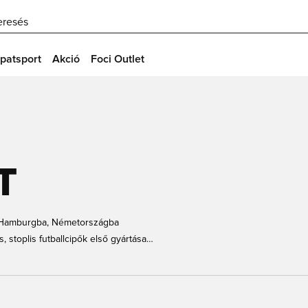
eresés
patsport
Akció
Foci Outlet
T
i Hamburgba, Németországba
, stoplis futballcipők első gyártása
nációkkal jellemezhető sport- és
árka az egyedi megjelenést képviseli,
 Dániában imádják a focisták, futók