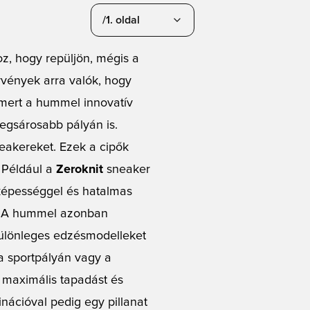
/1. oldal
oz, hogy repüljön, mégis a
rvények arra valók, hogy
 mert a hummel innovatív
 legsárosabb pályán is.
eakereket. Ezek a cipők
 Például a
Zeroknit
sneaker
 képességgel és hatalmas
e! A hummel azonban
ülönleges edzésmodelleket
 a sportpályán vagy a
maximális tapadást és
inációval pedig egy pillanat