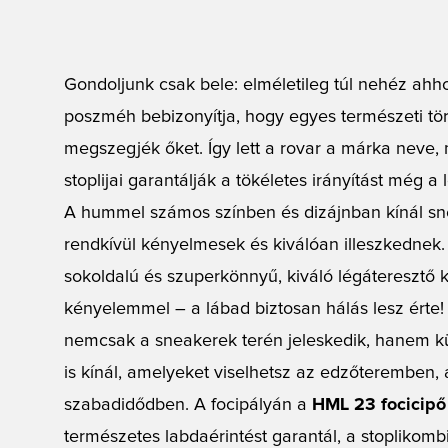
Gondoljunk csak bele: elméletileg túl nehéz ahh
poszméh bebizonyítja, hogy egyes természeti tö
megszegjék őket. Így lett a rovar a márka neve,
stoplijai garantálják a tökéletes irányítást még a
A hummel számos színben és dizájnban kínál sn
rendkívül kényelmesek és kiválóan illeszkednek.
sokoldalú és szuperkönnyű, kiváló légáteresztő
kényelemmel – a lábad biztosan hálás lesz ért
nemcsak a sneakerek terén jeleskedik, hanem k
is kínál, amelyeket viselhetsz az edzőteremben,
szabadidődben. A focipályán a
HML 23 focicipő
természetes labdaérintést garantál, a stoplikomb