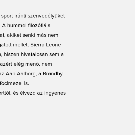
sport iránti szenvedélyüket
 A hummel filozófiája
at, akiket senki más nem
tott mellett Sierra Leone
an, hiszen hivatalosan sem a
Ez azért elég menő, nem
az Aab Aalborg, a Brøndby
focimezei is.
rttól, és élvezd az ingyenes