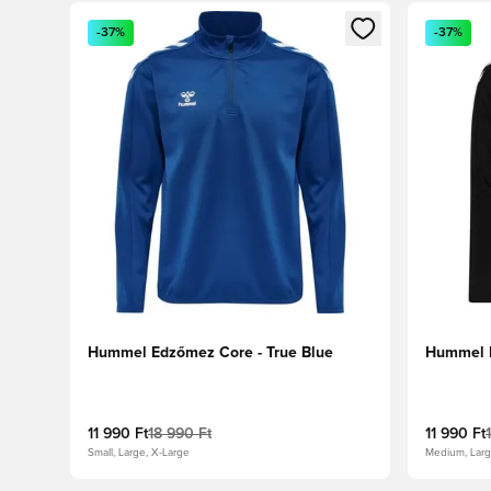
Megnyit egy modált a bejelentkezéshez vagy a tagkén
Megnyit e
-37%
-37%
Hummel Edzőmez Core - True Blue
Hummel E
11 990 Ft
18 990 Ft
11 990 Ft
Small, Large, X-Large
Medium, Larg