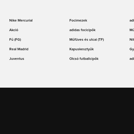
Nike Mercurial
Focimezek
ad
Akció
adidas focicipők
Mű
Fű (FG)
Műfüves és utcai (TF)
Ni
Real Madrid
Kapuskesztyűk
Gy
Juventus
Olcsó futballcipők
ad