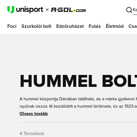
K
Foci
Szurkolói bolt
Edzőruházat
Futás
Életmód
Csa
HUMMEL BOL
A hummel központja Dániában található, de a márka gyökere
nyúlnak vissza. Itt kezdődött a hummel története, és az 1923-as
óta a hummel egyenes vonalú dizájnokkal és merész színkombi
Olvass tovább
divatkollekciókat fejlesztett ki. A duci rovar logóval ellátott m
amely ötvözi a trendeket, a retró dizájnt és a sportos érintést.
4
Termékek
és még sokan mások!