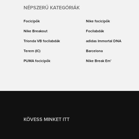
NÉPSZERŰ KATEGÓRIÁK
Focicipők
Nike focicipők
Nike Breakout
Focilabdák
Trionda VB focilabdák
adidas Immortal DNA
Terem (IC)
Barcelona
PUMA focicipők
Nike Break Em’
KÖVESS MINKET ITT