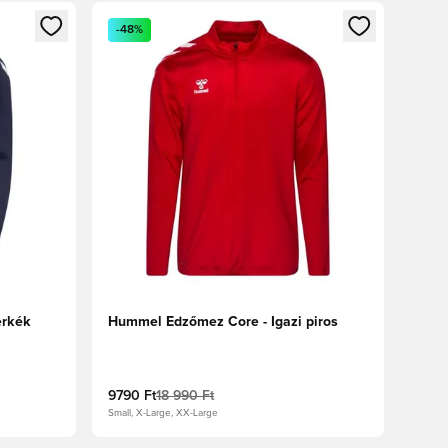
oz
tkezéshez vagy a tagként való regisztrációhoz
Megnyit egy modált a bejelentkezéshez vagy a tag
-48%
erkék
Hummel Edzőmez Core - Igazi piros
9790 Ft
18 990 Ft
Small, X-Large, XX-Large