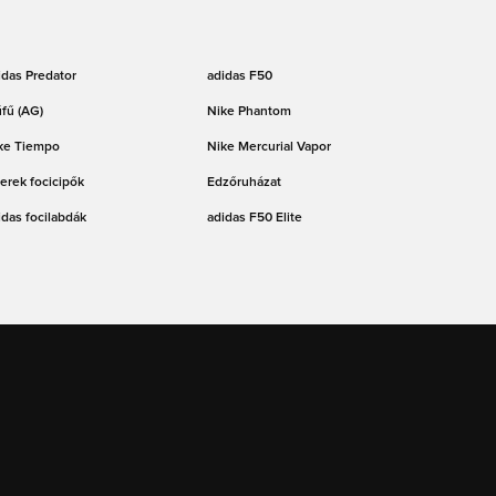
idas Predator
adidas F50
fű (AG)
Nike Phantom
ke Tiempo
Nike Mercurial Vapor
erek focicipők
Edzőruházat
idas focilabdák
adidas F50 Elite