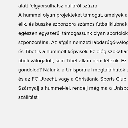
alatt felgyorsulhatsz nulláról százra.
A hummel olyan projekteket támogat, amelyek a 
élik, és büszke szponzora számos futballklubnak.
egészen egyszerű: támogassunk olyan sportolók
szponzorálna. Az afgán nemzeti labdarúgó-váloga
és Tibet is a hummelt képviseli. Ez elég szokatl
tibeti válogatott, sem Tibet állam nem létezik. 
gondolod? Nálunk, a Unisportnál megtalálhatók 
és az FC Utrecht, vagy a Christiania Sports Club 
Szárnyalj a hummel-lel, rendelj még ma a Unispo
szállítást!