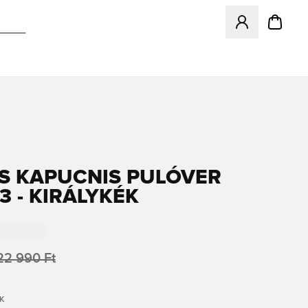
Megnyit egy modá
S KAPUCNIS PULÓVER
3 - KIRÁLYKÉK
22 990 Ft
K