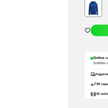
Megnyit egy m
Online r
Szállítási 
Ingyene
30 napo
10 mili