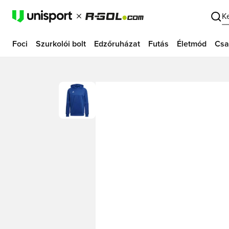
K
Foci
Szurkolói bolt
Edzőruházat
Futás
Életmód
Csa