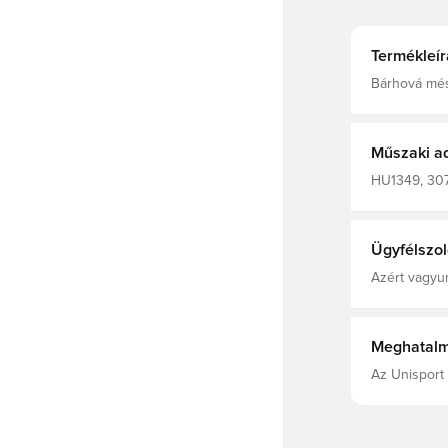
Termékleír
Bárhová mész
adidas Tiro 
és kényelmes
Normál szabá
újrahasznosí
Műszaki a
HU1349, 3072
adidas Tiro,
Ügyfélszol
Azért vagyun
Meghatalm
Az Unisport 