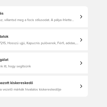
ás
, villantsd meg a focis stílusodat. A pálya ihlette
kapucnis pulóver puha flíszből készült, hogy melegen
en tartson. A félcipzárral gyorsan leveheted.
s. Félcipzár. Bélelt kapucni. Összetétel: 100%
tott poliészter. Bordázott szegély és mandzsetták.
datok
15, Hosszú ujjú, Kapucnis pulóverek, Férfi, adidas,
 Felnőttek, Kék
gálat
k itt, hogy segítsünk
azott kiskereskedő
a vezető márkák hivatalos kiskereskedője