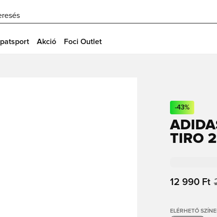
eresés
patsport
Akció
Foci Outlet
-
43
%
ADIDA
TIRO 2
12 990 Ft
ELÉRHETŐ SZÍNE