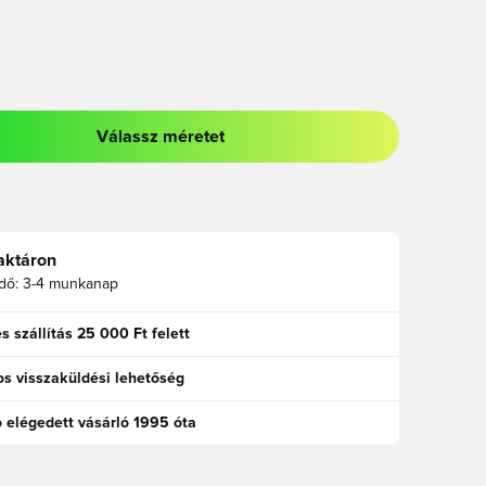
Válassz méretet
odált a bejelentkezéshez vagy a tagként való regisztrációhoz
aktáron
idő:
3-4 munkanap
s szállítás 25 000 Ft felett
s visszaküldési lehetőség
ó elégedett vásárló 1995 óta