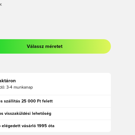
K
Válassz méretet
odált a bejelentkezéshez vagy a tagként való regisztrációhoz
aktáron
idő:
3-4 munkanap
s szállítás 25 000 Ft felett
s visszaküldési lehetőség
ó elégedett vásárló 1995 óta