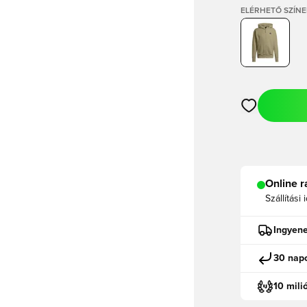
ELÉRHETŐ SZÍNE
Megnyit egy m
Online r
Szállítási 
Ingyene
30 napo
10 mili