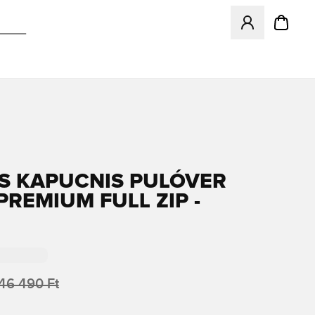
Megnyit egy modá
S KAPUCNIS PULÓVER
 PREMIUM FULL ZIP -
46 490 Ft