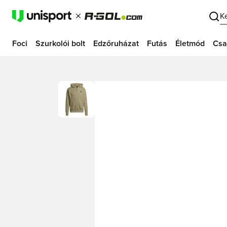
K
Foci
Szurkolói bolt
Edzőruházat
Futás
Életmód
Csa