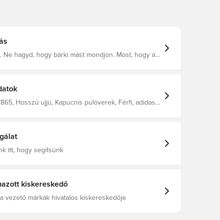
ás
d. Ne hagyd, hogy bárki mást mondjon. Most, hogy a
 járod, szükséged van egy felsőre, ami lépést tart
cipzáras kapucnis pulóver laza szabású, és négy
galmas anyagból készült a könnyed mozgásért. Az
zárazon tart és mozgásban tart. Mert az adidas
datok
tól nem is várhatsz kevesebbet. Cipzáras elülső
READY Dzserzé bélésű kapucni Cipzár és kapucni
65, Hosszú ujjú, Kapucnis pulóverek, Férfi, adidas,
%
Felnőttek, Zöld
tott poliészter / 4% elasztán
gálat
k itt, hogy segítsünk
azott kiskereskedő
a vezető márkák hivatalos kiskereskedője