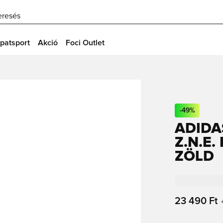
eresés
patsport
Akció
Foci Outlet
-
49
%
ADIDA
Z.N.E.
ZÖLD
23 490 Ft