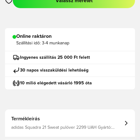
Válassz méretet
Megnyit egy modált a bejelentkezéshez vagy a tagként való r
Online raktáron
Szállítási idő:
3-4 munkanap
Ingyenes szállítás 25 000 Ft felett
30 napos visszaküldési lehetőség
10 milió elégedett vásárló 1995 óta
Termékleírás
adidas Squadra 21 Sweat pulóver 2299 UAH Gyártó:
adidas Modell: adidas Squadra 21 Training