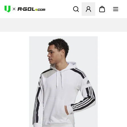
Megnyit egy modált a bejele