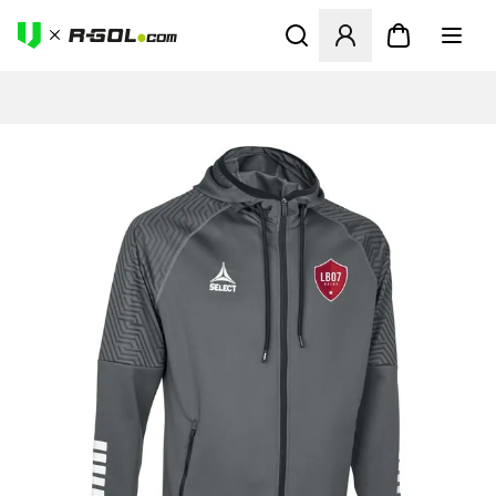
Megnyit egy modált a bejele