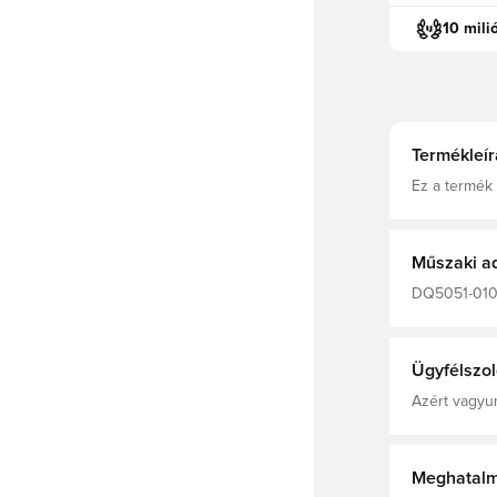
10 mili
Termékleír
Ez a termék 
készült. Ez 
meleg takará
technológia 
elpárolog, 
Műszaki a
hüvelykujjny
DQ5051-010,
Férfi, Kapuc
100% Recycl
Ügyfélszol
Azért vagyun
Meghatalm