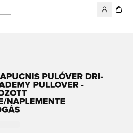
Megnyit egy modá
KAPUCNIS PULÓVER DRI-
CADEMY PULLOVER -
OZOTT
E/NAPLEMENTE
OGÁS