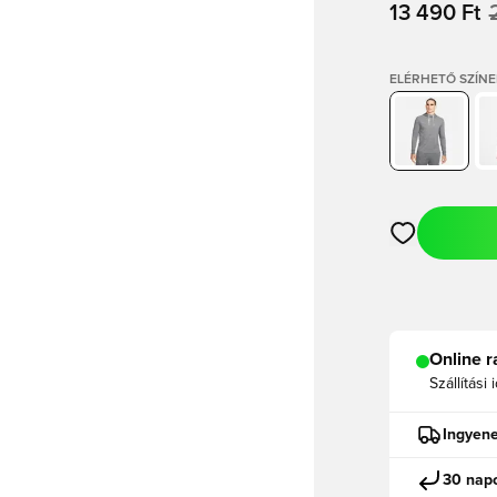
13 490 Ft
ELÉRHETŐ SZÍNE
Megnyit egy m
Online r
Szállítási 
Ingyene
30 napo