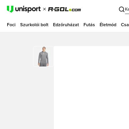
K
Foci
Szurkolói bolt
Edzőruházat
Futás
Életmód
Csa