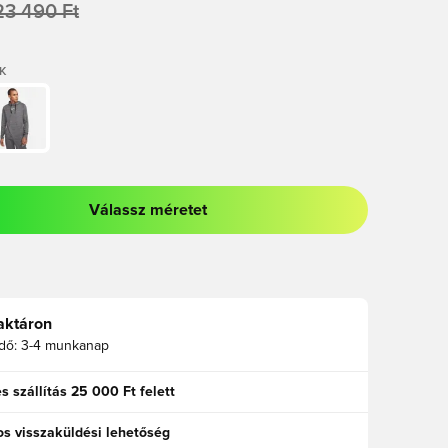
23 490 Ft
K
Válassz méretet
odált a bejelentkezéshez vagy a tagként való regisztrációhoz
aktáron
idő:
3-4 munkanap
s szállítás 25 000 Ft felett
s visszaküldési lehetőség