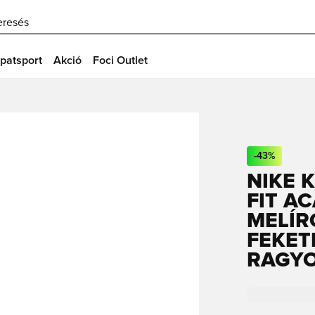
eresés
patsport
Akció
Foci Outlet
-
43
%
NIKE 
FIT A
MELÍR
FEKET
RAGY