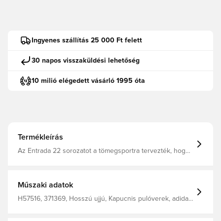
Ingyenes szállítás 25 000 Ft felett
30 napos visszaküldési lehetőség
10 milió elégedett vásárló 1995 óta
Termékleírás
Az Entrada 22 sorozatot a tömegsportra tervezték, hogy
a játékod még szebben nézzen ki és még jobban érezd
magad benne. Ez az adidas kapucnis pulóver puha polár
anyagának köszönhetően kényelmes viseletet biztosít.
Amikor az edzések lelassulnak, húzd fel a kapucnit, és
Műszaki adatok
dugd a kezed a kenguruzsebébe, hogy melegen maradj.
Részben újrahasznosított anyagokból készült, melyek
H57516, 371369, Hosszú ujjú, Kapucnis pulóverek, adidas
gyártási hulladékból (például szabászati maradékból) és
Entrada, Gyerekek, Fekete, adidas
fogyasztás utáni háztartási hulladékból származnak, ezzel