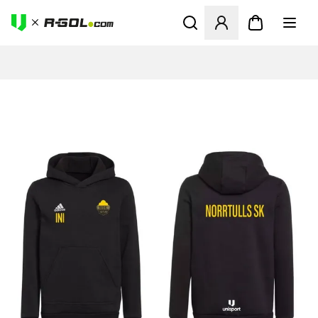
Megnyit egy modált a bejele