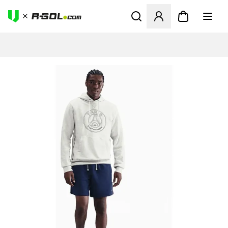
Megnyit egy modált a bejele