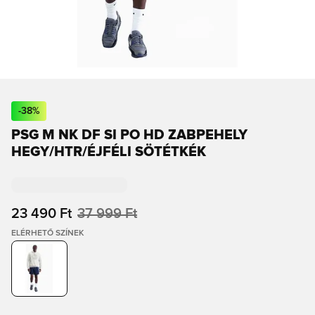
-
38
%
PSG M NK DF SI PO HD ZABPEHELY
HEGY/HTR/ÉJFÉLI SÖTÉTKÉK
23 490 Ft
37 999 Ft
ELÉRHETŐ SZÍNEK