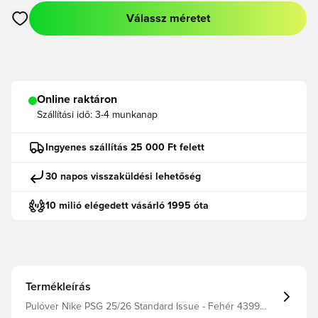
Válassz méretet
Megnyit egy modált a bejelentkezéshez vagy a tagként való r
Online raktáron
Szállítási idő:
3-4 munkanap
Ingyenes szállítás 25 000 Ft felett
30 napos visszaküldési lehetőség
10 milió elégedett vásárló 1995 óta
Termékleírás
Pulóver Nike PSG 25/26 Standard Issue - Fehér 4399