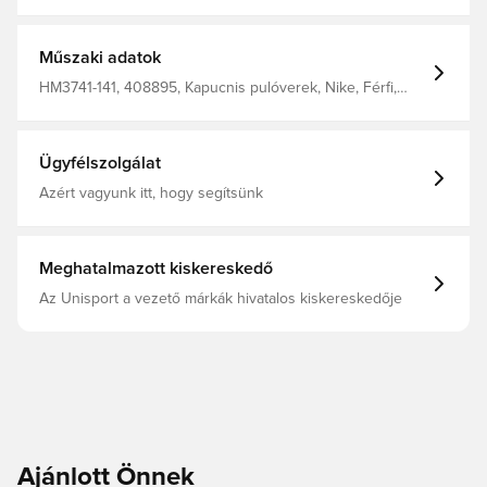
UAH Gyártó: Nike filter_colors: Fehér
Műszaki adatok
HM3741-141, 408895, Kapucnis pulóverek, Nike, Férfi,
Felnőttek
Ügyfélszolgálat
Azért vagyunk itt, hogy segítsünk
Meghatalmazott kiskereskedő
Az Unisport a vezető márkák hivatalos kiskereskedője
Ajánlott Önnek