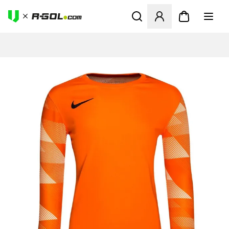
Megnyit egy modált a bejele