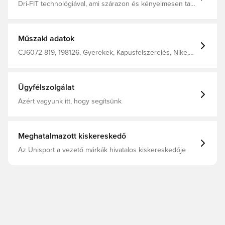
Dri-FIT technológiával, ami szárazon és kényelmesen tart.
Hálós panelek. Normál szabás. 100% poliészterből
készült.
Műszaki adatok
CJ6072-819, 198126, Gyerekek, Kapusfelszerelés, Nike,
Narancs, 100% Polyester, Férfi, Rövid ujjú
Ügyfélszolgálat
Azért vagyunk itt, hogy segítsünk
Meghatalmazott kiskereskedő
Az Unisport a vezető márkák hivatalos kiskereskedője