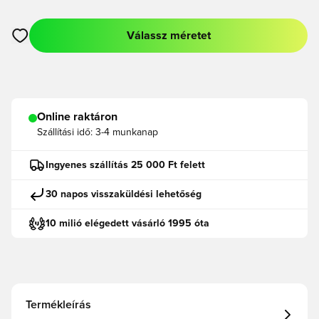
Válassz méretet
Megnyit egy modált a bejelentkezéshez vagy a tagként való r
Online raktáron
Szállítási idő:
3-4 munkanap
Ingyenes szállítás 25 000 Ft felett
30 napos visszaküldési lehetőség
10 milió elégedett vásárló 1995 óta
Termékleírás