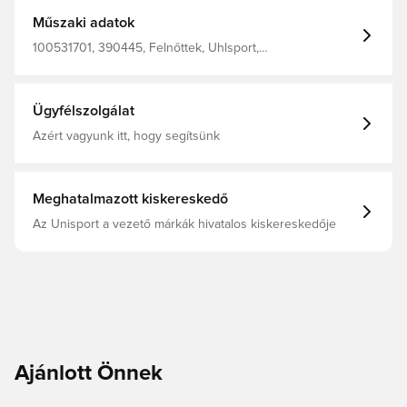
100% poliészter
Műszaki adatok
100531701, 390445, Felnőttek, Uhlsport,
Kapusfelszerelés, Fekete, Férfi
Ügyfélszolgálat
Azért vagyunk itt, hogy segítsünk
Meghatalmazott kiskereskedő
Az Unisport a vezető márkák hivatalos kiskereskedője
Ajánlott Önnek