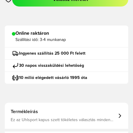
Megnyit egy modált a bejelentkezéshez vagy a tagként való r
Online raktáron
Szállítási idő:
3-4 munkanap
Ingyenes szállítás 25 000 Ft felett
30 napos visszaküldési lehetőség
10 milió elégedett vásárló 1995 óta
Termékleírás
Ez az Uhlsport kapus szett tökéletes választás minden
kapusnak. Rugalmas derékrész húzózsinórral. A szett
tartalma: póló, rövidnadrág, aláöltözet felső és zokni.