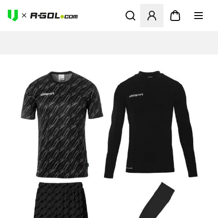
Megnyit egy modált a bejele