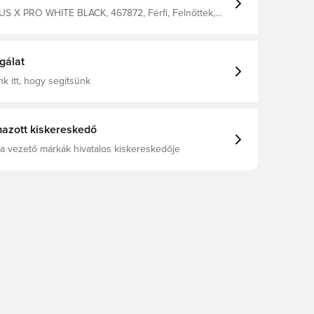
US X PRO WHITE BLACK, 467872, Férfi, Felnőttek,
r, Kapuskesztyű, Nem, Rollfinger szabás, Football
gálat
k itt, hogy segítsünk
azott kiskereskedő
a vezető márkák hivatalos kiskereskedője