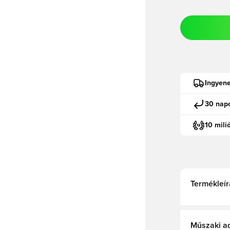
Ingyene
30 napo
10 mili
Termékleír
Műszaki a