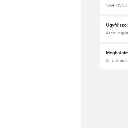
1854 INVICT
Fekete, Fehé
Masters
Ügyfélszol
Azért vagyun
Meghatalm
Az Unisport 