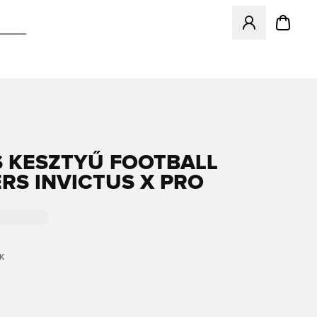
Megnyit egy modá
 KESZTYŰ FOOTBALL
RS INVICTUS X PRO
K