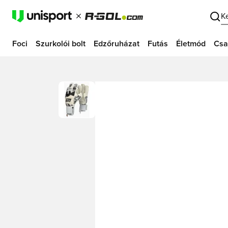
K
Foci
Szurkolói bolt
Edzőruházat
Futás
Életmód
Csa