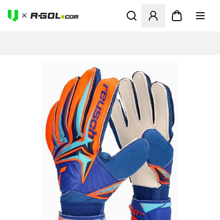
Megnyit egy modált a bejele