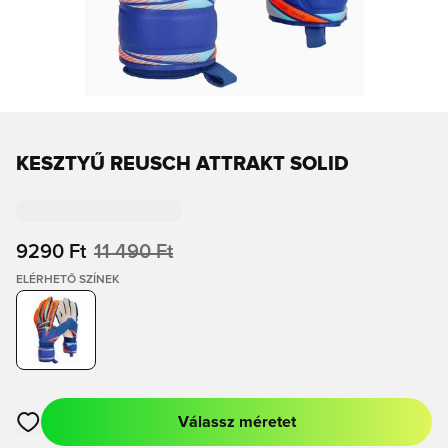
KESZTYŰ REUSCH ATTRAKT SOLID
9290 Ft
11 490 Ft
ELÉRHETŐ SZÍNEK
Válassz méretet
Megnyit egy modált a bejelentkezéshez vagy a tagként való r