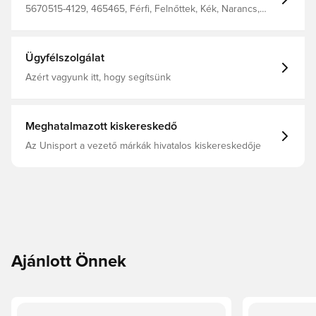
5670515-4129, 465465, Férfi, Felnőttek, Kék, Narancs,
Kapuskesztyű, Reusch, Nem, Regular Cut
Ügyfélszolgálat
Azért vagyunk itt, hogy segítsünk
Meghatalmazott kiskereskedő
Az Unisport a vezető márkák hivatalos kiskereskedője
Ajánlott Önnek